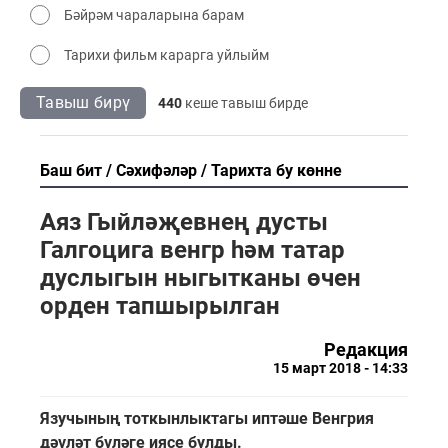
Бәйрәм чараларына барам
Тарихи фильм карарга уйлыйм
Тавыш бирү
440
кеше тавыш бирде
Баш бит
Сәхифәләр
Тарихта бу көнне
Аяз Гыйләҗевнең дусты
Галгоцига венгр һәм татар
дуслыгын ныгытканы өчен
орден тапшырылган
Редакция
15 март 2018 - 14:33
Язучының тоткынлыктагы иптәше Венгрия
дәүләт бүләге иясе булды.