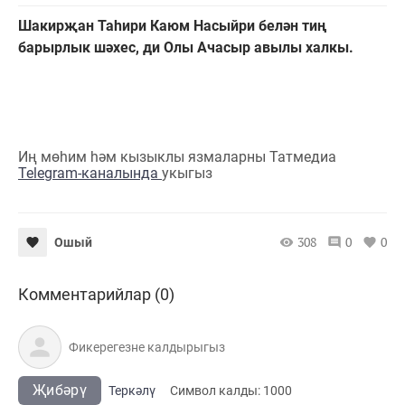
Шакирҗан Таһири Каюм Насыйри белән тиң
барырлык шәхес, ди Олы Ачасыр авылы халкы.
Иң мөһим һәм кызыклы язмаларны Татмедиа
Telegram-каналында
укыгыз
308
0
0
Ошый
Комментарийлар (0)
Җибәрү
Теркәлү
Cимвол калды:
1000