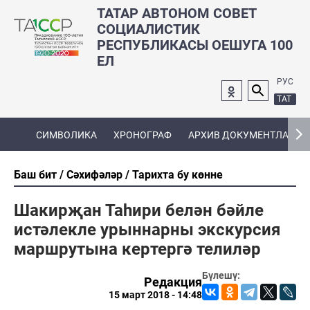
ТАТАР АВТОНОМ СОВЕТ
СОЦИАЛИСТИК
РЕСПУБЛИКАСЫ ОЕШУГА 100
ЕЛ
РУС
ТАТ
СИМВОЛИКА
ХРОНОГРАФ
АРХИВ ДОКУМЕНТЛАРЫ
Баш бит
Сәхифәләр
Тарихта бу көнне
Шакирҗан Таһири белән бәйле
истәлекле урыннарны экскурсия
маршрутына кертергә телиләр
Бүлешү:
Редакция
15 март 2018 - 14:48