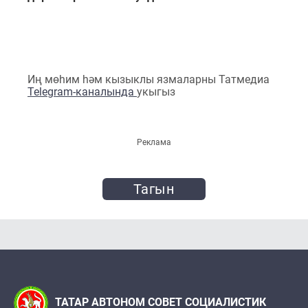
Иң мөһим һәм кызыклы язмаларны Татмедиа
Telegram-каналында
укыгыз
Реклама
Тагын
ТАТАР АВТОНОМ СОВЕТ СОЦИАЛИСТИК