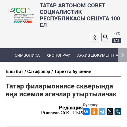
ТАТАР АВТОНОМ СОВЕТ
СОЦИАЛИСТИК
РЕСПУБЛИКАСЫ ОЕШУГА 100
ЕЛ
РУС
ТАТ
СИМВОЛИКА
ХРОНОГРАФ
АРХИВ ДОКУМЕНТЛАРЫ
Баш бит
Сәхифәләр
Тарихта бу көнне
Татар филармониясе скверында
яңа исемле агачлар утыртылачак
Бүлешү:
Редакция
19 апрель 2019 - 11:45