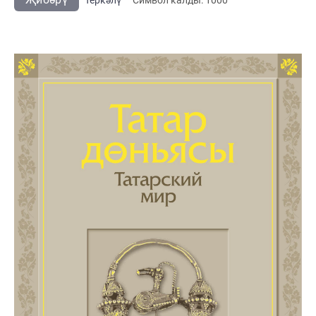
Теркәлү
Cимвол калды:
1000