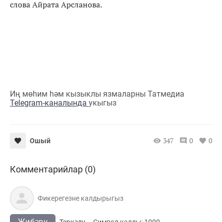
слова Айрата Арсланова.
Иң мөһим һәм кызыклы язмаларны Татмедиа
Telegram-каналында
укыгыз
347
0
0
Ошый
Комментарийлар (0)
Җибәрү