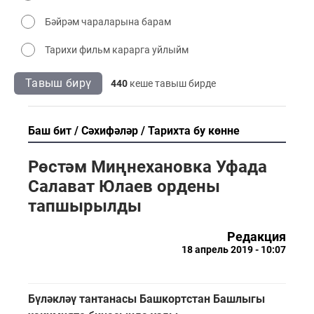
Бәйрәм чараларына барам
Тарихи фильм карарга уйлыйм
Тавыш бирү
440
кеше тавыш бирде
Баш бит
Сәхифәләр
Тарихта бу көнне
Рөстәм Миңнехановка Уфада
Салават Юлаев ордены
тапшырылды
Редакция
18 апрель 2019 - 10:07
Бүләкләү тантанасы Башкортстан Башлыгы