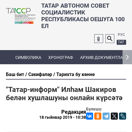
ТАТАР АВТОНОМ СОВЕТ
СОЦИАЛИСТИК
РЕСПУБЛИКАСЫ ОЕШУГА 100
ЕЛ
РУС
ТАТ
СИМВОЛИКА
ХРОНОГРАФ
АРХИВ ДОКУМЕНТЛАРЫ
Баш бит
Сәхифәләр
Тарихта бу көнне
"Татар-информ" Илһам Шакиров
белән хушлашуны онлайн күрсәтә
Бүлешү:
Редакция
18 гыйнвар 2019 - 10:38