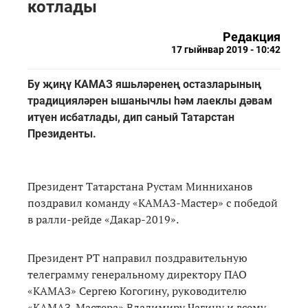
котлады
Редакция
17 гыйнвар 2019 - 10:42
Бу җиңү КАМАЗ яшьләренең остазларының
традицияләрен ышанычлы һәм лаеклы дәвам
итүен исбатлады, дип саный Татарстан
Президенты.
Президент Татарстана Рустам Минниханов
поздравил команду «КАМАЗ-Мастер» с победой
в ралли-рейде «Дакар-2019».
Президент РТ направил поздравительную
телеграмму генеральному директору ПАО
«КАМАЗ» Сергею Когогину, руководителю
«КАМАЗ-Мастера» Владимиру Чагину и всему