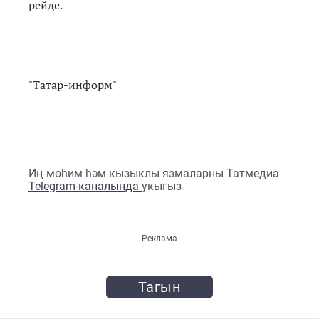
рейде.
"Татар-информ"
Иң мөһим һәм кызыклы язмаларны Татмедиа
Telegram-каналында
укыгыз
Реклама
Тагын