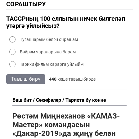
СОРАШТЫРУ
2000 сәнәгать
2000 мәдәният
ТАССРның 100 еллыгын ничек билгеләп
үтәргә уйлыйсыз?
Туганнарым белән очрашам
Бәйрәм чараларына барам
Тарихи фильм карарга уйлыйм
Тавыш бирү
440
кеше тавыш бирде
Баш бит
Сәхифәләр
Тарихта бу көнне
Рөстәм Миңнеханов «КАМАЗ-
Мастер» командасын
«Дакар-2019»да җиңү белән