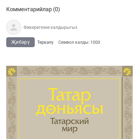
Комментарийлар (0)
Җибәрү
Теркәлү
Cимвол калды:
1000