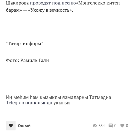
Шакирова
проводят под песню
«Мэнгелеккэ китеп
барам» — «Ухожу в вечность».
"Татар-информ"
Фото: Рамиль Гали
Иң мөһим һәм кызыклы язмаларны Татмедиа
Telegram-каналында
укыгыз
354
0
0
Ошый