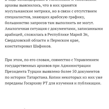
архивы выяснилось, что в них хранятся
мусульманские метрики, но в связи с отсутствием
специалистов, знающих арабскую графику,
большинство запросов там выполнить не могут.
Аналогичная ситуация с документами, записанными
арабицей, сложилась в Республике Марий Эл,
Свердловской области и Пермском крае,
констатировал Шафиков.
При этом, по его словам, совместно с Управлением
государственных архивов при Администрации
Президента Турции выявлено более 50 документов
по истории Татарстана. Копии некоторых из них уже
переданы Госархиву РТ для изучения и публикации.