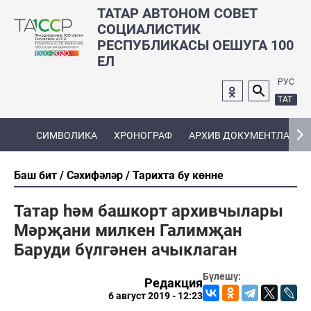
ТАТАР АВТОНОМ СОВЕТ
СОЦИАЛИСТИК
РЕСПУБЛИКАСЫ ОЕШУГА 100
ЕЛ
РУС
ТАТ
СИМВОЛИКА
ХРОНОГРАФ
АРХИВ ДОКУМЕНТЛАРЫ
Баш бит
Сәхифәләр
Тарихта бу көнне
Татар һәм башкорт архивчылары
Мәрҗани милкен Галимҗан
Баруди бүлгәнен ачыклаган
Бүлешү:
Редакция
6 август 2019 - 12:23