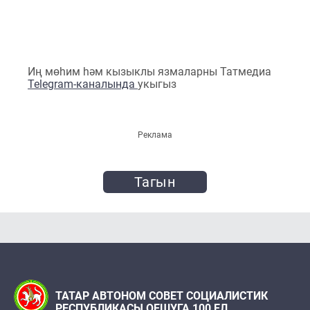
Иң мөһим һәм кызыклы язмаларны Татмедиа
Telegram-каналында
укыгыз
Реклама
Тагын
ТАТАР АВТОНОМ СОВЕТ СОЦИАЛИСТИК
РЕСПУБЛИКАСЫ ОЕШУГА 100 ЕЛ