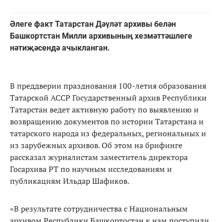
Әлеге факт Татарстан Дәүләт архивы белән
Башкортстан Милли архивының хезмәттәшлеге
нәтиҗәсендә ачыкланган.
В преддверии празднования 100-летия образования
Татарской АССР Государственный архив Республики
Татарстан ведет активную работу по выявлению и
возвращению документов по истории Татарстана и
татарского народа из федеральных, региональных и
из зарубежных архивов. Об этом на брифинге
рассказал журналистам заместитель директора
Госархива РТ по научным исследованиям и
публикациям Ильдар Шафиков.
«В результате сотрудничества с Национальным
архивом Республики Башкортостан к нам поступили