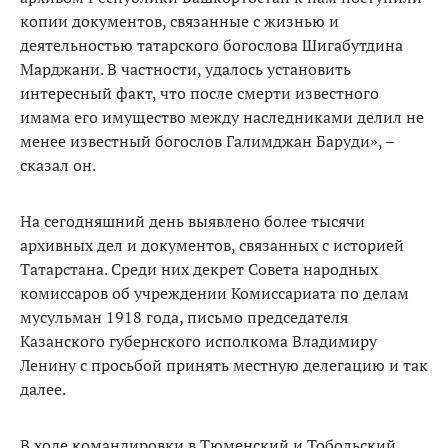
копии документов, связанные с жизнью и
деятельностью татарского богослова Шигабутдина
Марджани. В частности, удалось установить
интересный факт, что после смерти известного
имама его имущество между наследниками делил не
менее известный богослов Галимджан Баруди», –
сказал он.
На сегодняшний день выявлено более тысячи
архивных дел и документов, связанных с историей
Татарстана. Среди них декрет Совета народных
комиссаров об учреждении Комиссариата по делам
мусульман 1918 года, письмо председателя
Казанского губернского исполкома Владимиру
Ленину с просьбой принять местную делегацию и так
далее.
В ходе командировки в Тюменский и Тобольский