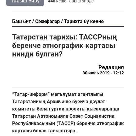
Тавыш бирү
440
кеше тавыш бирде
Баш бит
Сәхифәләр
Тарихта бу көнне
Татарстан тарихы: ТАССРның
беренче этнографик картасы
нинди булган?
Редакция
30 июль 2019 - 12:12
“Татар-информ” мәгълүмат агентлыгы
Татарстанның Архив эше буенча дәүләт
комитеты белән уртак проекты кысаларында
Татарстан Автономияле Совет Социалистик
Республикасының (ТАССР) беренче этнографик
картасы белән таныштыра.