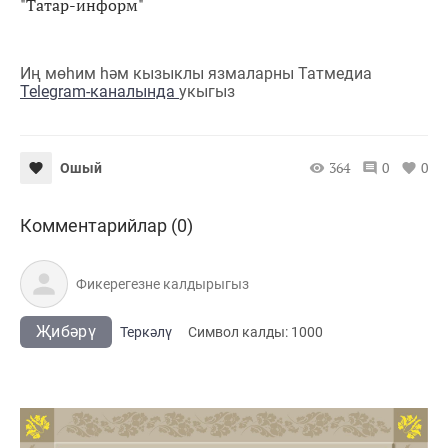
"Татар-информ"
Иң мөһим һәм кызыклы язмаларны Татмедиа
Telegram-каналында
укыгыз
364
0
0
Ошый
Комментарийлар (0)
Җибәрү
Теркәлү
Cимвол калды:
1000