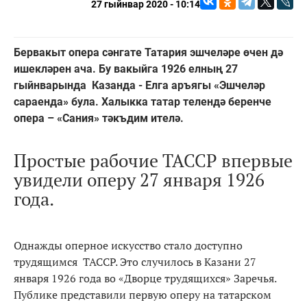
27 гыйнвар 2020 - 10:14
Бервакыт опера сәнгате Татария эшчеләре өчен дә
ишекләрен ача. Бу вакыйга 1926 елның 27
гыйнварында Казанда - Елга аръягы «Эшчеләр
сараенда» була. Халыкка татар телендә беренче
опера – «Сания» тәкъдим ителә.
Простые рабочие ТАССР впервые
увидели оперу 27 января 1926
года.
Однажды оперное искусство стало доступно
трудящимся ТАССР. Это случилось в Казани 27
января 1926 года во «Дворце трудящихся» Заречья.
Публике представили первую оперу на татарском