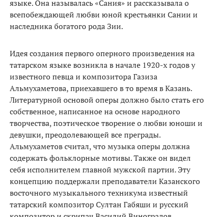
языке. Она называлась «Сания» и рассказывала о
всепобеждающей любви юной крестьянки Сании и
наследника богатого рода Зии.
Идея создания первого оперного произведения на
татарском языке возникла в начале 1920-х годов у
известного певца и композитора Газиза
Альмухаметова, приехавшего в то время в Казань.
Литературной основой оперы должно было стать его
собственное, написанное на основе народного
творчества, поэтическое творение о любви юноши и
девушки, преодолевающей все преграды.
Альмухаметов считал, что музыка оперы должна
содержать фольклорные мотивы. Также он видел
себя исполнителем главной мужской партии. Эту
концепцию поддержали преподаватели Казанского
восточного музыкального техникума известный
татарский композитор Султан Габяши и русский
композитор и скрипач Василий Виноградов.