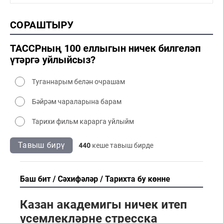
1990-2000 мәдәният
2000 тарих
СОРАШТЫРУ
2000 сәнәгать
2000 мәдәният
ТАССРның 100 еллыгын ничек билгеләп
үтәргә уйлыйсыз?
Туганнарым белән очрашам
Бәйрәм чараларына барам
Тарихи фильм карарга уйлыйм
Тавыш бирү
440
кеше тавыш бирде
Баш бит
Сәхифәләр
Тарихта бу көнне
Казан академигы ничек итеп
үсемлекләрне стресска