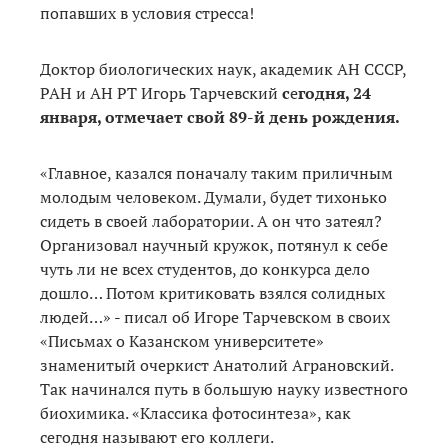
попавших в условия стресса!
Доктор биологических наук, академик АН СССР,
РАН и АН РТ Игорь Тарчевский
с
е
годня, 24
января, отмечает свой 89-й день рождения.
«Главное, казался поначалу таким приличным
молодым человеком. Думали, будет тихонько
сидеть в своей лаборатории. А он что затеял?
Организовал научный кружок, потянул к себе
чуть ли не всех студентов, до конкурса дело
дошло… Потом критиковать взялся солидных
людей…» - писал об Игоре Тарчевском в своих
«Письмах о Казанском университете»
знаменитый очеркист Анатолий Аграновский.
Так начинался путь в большую науку известного
биохимика. «Классика фотосинтеза», как
сегодня называют его коллеги.