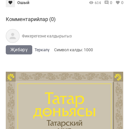
614
0
0
Ошый
Комментарийлар (0)
Җибәрү
Теркәлү
Cимвол калды:
1000