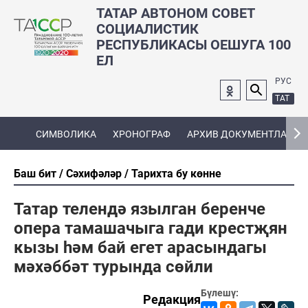
ТАТАР АВТОНОМ СОВЕТ
СОЦИАЛИСТИК
РЕСПУБЛИКАСЫ ОЕШУГА 100
ЕЛ
РУС
ТАТ
СИМВОЛИКА
ХРОНОГРАФ
АРХИВ ДОКУМЕНТЛАРЫ
Баш бит
Сәхифәләр
Тарихта бу көнне
Татар телендә язылган беренче
опера тамашачыга гади крестҗян
кызы һәм бай егет арасындагы
мәхәббәт турында сөйли
Бүлешү:
Редакция