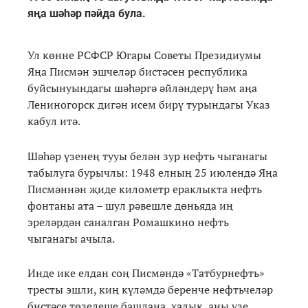
яңа шәһәр пәйда була.
Ул көнне РСФСР Югары Советы Президиумы
Яңа Писмән эшчеләр бистәсен республика
буйсынуындагы шәһәргә әйләндерү һәм аңа
Лениногорск дигән исем бирү турындагы Указ
кабул итә.
Шәһәр үзенең тууы белән зур нефть чыганагы
табылуга бурычлы: 1948 елның 25 июлендә Яңа
Писмәннән җиде километр ераклыкта нефть
фонтаны ата – шул рәвешле дөньяда иң
эреләрдән саналган Ромашкино нефть
чыганагы ачыла.
Инде ике елдан соң Писмәндә «Татбурнефть»
тресты эшли, киң күләмдә беренче нефтьчеләр
бистәсе төзелеше башлана, халык аны үзе