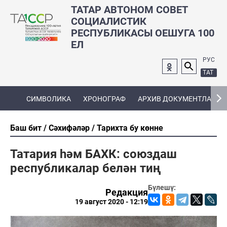
ТАТАР АВТОНОМ СОВЕТ
СОЦИАЛИСТИК
РЕСПУБЛИКАСЫ ОЕШУГА 100
ЕЛ
РУС
ТАТ
СИМВОЛИКА
ХРОНОГРАФ
АРХИВ ДОКУМЕНТЛАРЫ
Баш бит
Сәхифәләр
Тарихта бу көнне
Татария һәм БАХК: союздаш
республикалар белән тиң
Бүлешү:
Редакция
19 август 2020 - 12:19