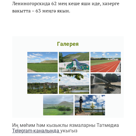
Лениногорскида 62 мең кеше яши иде, хәзерге
вакытта – 63 меңгә якын.
Галерея
Иң мөһим һәм кызыклы язмаларны Татмедиа
Telegram-каналында
укыгыз