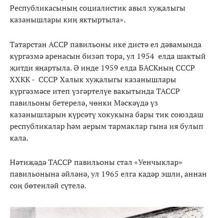
Республикасының социалистик авыл хуҗалыгы
казанышлары киң яктыртыла».
Татарстан АССР павильоны ике дистә ел дәвамында
күргәзмә аренасын бизәп тора, ул 1954 елда шактый
җитди яңартыла. Ә инде 1959 елда БАСКның СССР
ХХКК - СССР Халык хуҗалыгы казанышлары
күргәзмәсе итеп үзгәртелүе вакытында ТАССР
павильоны бетерелә, чөнки Мәскәүдә үз
казанышларын күрсәтү хокукына бары тик союздаш
республикалар һәм аерым тармаклар гына ия булып
кала.
Нәтиҗәдә ТАССР павильоны стал «Уенчыклар»
павильонына әйләнә, ул 1965 елга кадәр эшли, аннан
соң бөтенләй сүтелә.