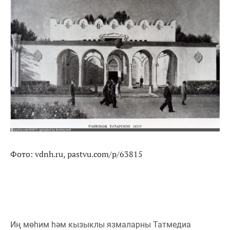
Фото: vdnh.ru, pastvu.com/p/63815
Иң мөһим һәм кызыклы язмаларны Татмедиа