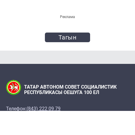
Реклама
Тагын
ТАТАР АВТОНОМ СОВЕТ СОЦИАЛИСТИК
РЕСПУБЛИКАСЫ ОЕШУГА 100 ЕЛ
Телефон:
(843) 222 09 79
«Татарстан» журналы редакциясе
Редакция адресы: 420066, Казан ш., Декабристлар
ур., 2