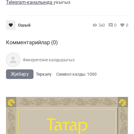
Telegram-каналында
укыгыз
360
0
0
Ошый
Комментарийлар (0)
Җибәрү
Теркәлү
Cимвол калды:
1000