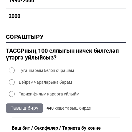
1990-2000
1980-1990 сәнәгать
1980-1990 мәдәният
1990-2000 тарих
2000
1990-2000 сәнәгать
1990-2000 мәдәният
2000 тарих
СОРАШТЫРУ
2000 сәнәгать
2000 мәдәният
ТАССРның 100 еллыгын ничек билгеләп
үтәргә уйлыйсыз?
Туганнарым белән очрашам
Бәйрәм чараларына барам
Тарихи фильм карарга уйлыйм
Тавыш бирү
440
кеше тавыш бирде
Баш бит
Сәхифәләр
Тарихта бу көнне