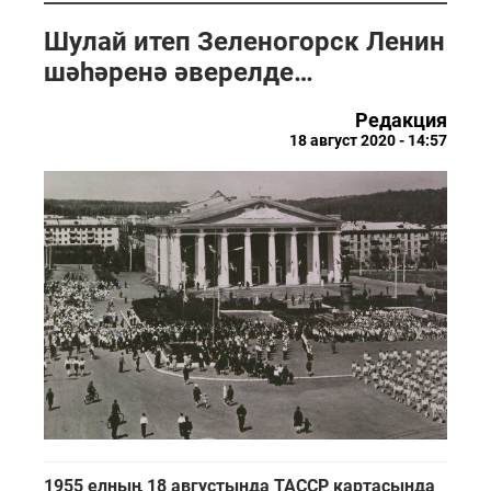
Шулай итеп Зеленогорск Ленин
шәһәренә әверелде…
Редакция
18 август 2020 - 14:57
1955 елның 18 августында ТАССР картасында