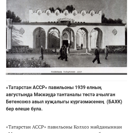
«Татарстан АССР» павильоны 1939 елның
августында Мәскәүдә тантаналы төстә ачылган
Бөтенсоюз авыл хуҗалыгы күргәзмәсенең (БАХК)
бер өлеше була.
«Татарстан АССР» павильоны Колхоз мәйданыннан