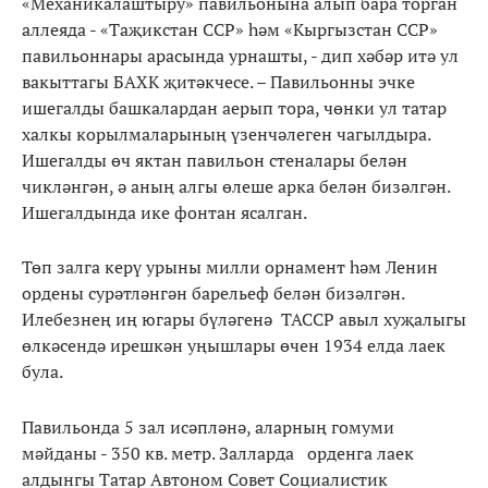
«Механикалаштыру» павильонына алып бара торган
аллеяда - «Таҗикстан ССР» һәм «Кыргызстан ССР»
павильоннары арасында урнашты, - дип хәбәр итә ул
вакыттагы БАХК җитәкчесе. – Павильонны эчке
ишегалды башкалардан аерып тора, чөнки ул татар
халкы корылмаларының үзенчәлеген чагылдыра.
Ишегалды өч яктан павильон стеналары белән
чикләнгән, ә аның алгы өлеше арка белән бизәлгән.
Ишегалдында ике фонтан ясалган.
Төп залга керү урыны милли орнамент һәм Ленин
ордены сурәтләнгән барельеф белән бизәлгән.
Илебезнең иң югары бүләгенә ТАССР авыл хуҗалыгы
өлкәсендә ирешкән уңышлары өчен 1934 елда лаек
була.
Павильонда 5 зал исәпләнә, аларның гомуми
мәйданы - 350 кв. метр. Залларда орденга лаек
алдынгы Татар Автоном Совет Социалистик