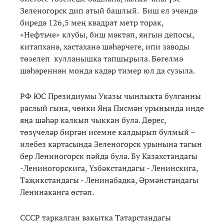
Зеленогорск дип атый башлый. Биш ел эчендә
биредә 126,5 мең квадрат метр торак,
«Нефтьче» клубы, биш мәктәп, янгын депосы,
китапханә, хастаханә шәһәрчеге, ипи заводы
төзелеп кулланышка тапшырыла. Бөгелмә
шәһәреннән монда кадәр тимер юл да сузыла.
РФ ЮС Президиумы Указы чынлыкта булганны
раслый гына, чөнки Яңа Писмән урынында инде
яңа шәһәр калкып чыккан була. Дөрес,
төзүчеләр биргән исемне калдырып булмый –
илебез картасында Зеленогорск урынына тагын
бер Лениногорск пәйда була. Бу Казахстандагы
-Лениногорскига, Үзбәкстандагы - Ленинскига,
Таҗикстандагы - Ленинабадка, Әрмәнстандагы
Ленинаканга өстәп.
СССР таркалган вакытка Татарстандагы