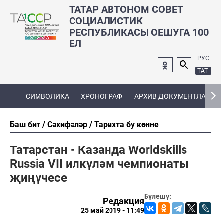
ТАТАР АВТОНОМ СОВЕТ
СОЦИАЛИСТИК
РЕСПУБЛИКАСЫ ОЕШУГА 100
ЕЛ
РУС
ТАТ
СИМВОЛИКА
ХРОНОГРАФ
АРХИВ ДОКУМЕНТЛАРЫ
Баш бит
Сәхифәләр
Тарихта бу көнне
Татарстан - Казанда Worldskills
Russia VII илкүләм чемпионаты
җиңүчесе
Бүлешү:
Редакция
25 май 2019 - 11:49