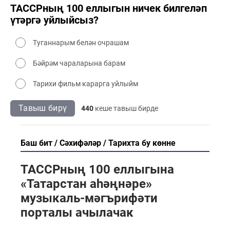
ТАССРның 100 еллыгын ничек билгеләп
үтәргә уйлыйсыз?
Туганнарым белән очрашам
Бәйрәм чараларына барам
Тарихи фильм карарга уйлыйм
Тавыш бирү
440
кеше тавыш бирде
Баш бит
Сәхифәләр
Тарихта бу көнне
ТАССРның 100 еллыгына
«Татарстан аһәңнәре»
музыкаль-мәгърифәти
порталы ачылачак