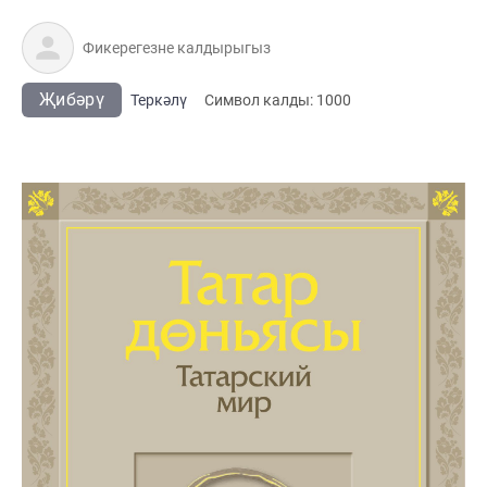
Җибәрү
Теркәлү
Cимвол калды:
1000