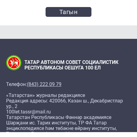
Тагын
ТАТАР АВТОНОМ СОВЕТ СОЦИАЛИСТИК
РЕСПУБЛИКАСЫ ОЕШУГА 100 ЕЛ
Телефон:
(843) 222 09 79
«Татарстан» журналы редакциясе
Редакция адресы: 420066, Казан ш., Декабристлар
ур., 2
100let.tassr@mail.ru
Татарстан Республикасы Фәннәр академиясе
Шәрҗани ис. Тарих институты, ТР ФА Татар
энциклопедиясе һәм төбәкне өйрәнү институты,
Татарстан Республикасы Милли архивы ярдәме