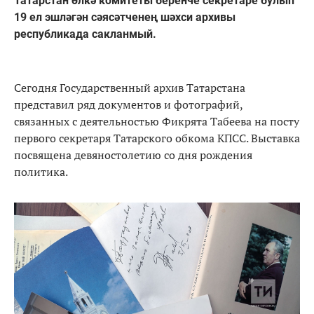
Татарстан өлкә комитеты беренче секретаре булып
19 ел эшләгән сәясәтченең шәхси архивы
республикада сакланмый.
Сегодня Государственный архив Татарстана
представил ряд документов и фотографий,
связанных с деятельностью Фикрята Табеева на посту
первого секретаря Татарского обкома КПСС. Выставка
посвящена девяностолетию со дня рождения
политика.