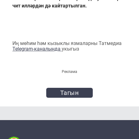
чит илләрдән дә кайтартылган.
Иң мөһим һәм кызыклы язмаларны Татмедиа
Telegram-каналында
укыгыз
Реклама
Тагын