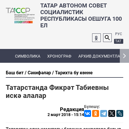
ТАТАР АВТОНОМ СОВЕТ
СОЦИАЛИСТИК
РЕСПУБЛИКАСЫ ОЕШУГА 100
ЕЛ
РУС
ТАТ
СИМВОЛИКА
ХРОНОГРАФ
АРХИВ ДОКУМЕНТЛАРЫ
Баш бит
Сәхифәләр
Тарихта бу көнне
Татарстанда Фикрәт Табиевны
искә алалар
Бүлешү:
Редакция
2 март 2018 - 15:14