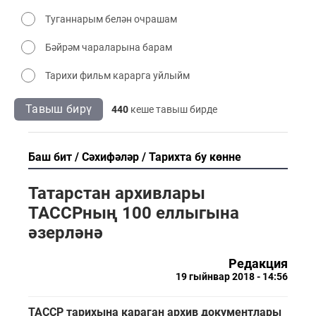
Туганнарым белән очрашам
Бәйрәм чараларына барам
Тарихи фильм карарга уйлыйм
Тавыш бирү
440
кеше тавыш бирде
Баш бит
Сәхифәләр
Тарихта бу көнне
Татарстан архивлары
ТАССРның 100 еллыгына
әзерләнә
Редакция
19 гыйнвар 2018 - 14:56
ТАССР тарихына караган архив документлары