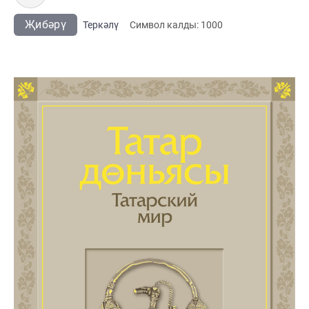
Җибәрү
Теркәлү
Cимвол калды:
1000