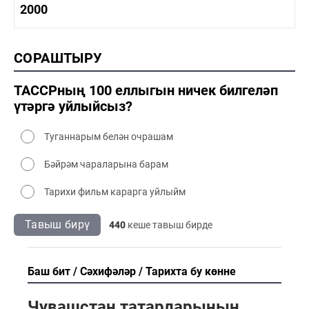
1990-2000 тарих
2000
1990-2000 сәнәгать
1990-2000 мәдәният
2000 тарих
СОРАШТЫРУ
2000 сәнәгать
2000 мәдәният
ТАССРның 100 еллыгын ничек билгеләп
үтәргә уйлыйсыз?
Туганнарым белән очрашам
Бәйрәм чараларына барам
Тарихи фильм карарга уйлыйм
Тавыш бирү
440
кеше тавыш бирде
Баш бит
Сәхифәләр
Тарихта бу көнне
Чувашстан татарларының