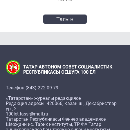
Тагын
ТАТАР АВТОНОМ СОВЕТ СОЦИАЛИСТИК
РЕСПУБЛИКАСЫ ОЕШУГА 100 ЕЛ
Телефон:
(843) 222 09 79
«Татарстан» журналы редакциясе
Редакция адресы: 420066, Казан ш., Декабристлар
ур., 2
100let.tassr@mail.ru
Татарстан Республикасы Фәннәр академиясе
Шәрҗани ис. Тарих институты, ТР ФА Татар
энциклопедиясе һәм төбәкне өйрәнү институты,