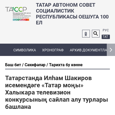
ТАТАР АВТОНОМ СОВЕТ
СОЦИАЛИСТИК
РЕСПУБЛИКАСЫ ОЕШУГА 100
ЕЛ
РУС
ТАТ
СИМВОЛИКА
ХРОНОГРАФ
АРХИВ ДОКУМЕНТЛАРЫ
Баш бит
Сәхифәләр
Тарихта бу көнне
Татарстанда Илһам Шакиров
исемендәге «Татар моңы»
Халыкара телевизион
конкурсының сайлап алу турлары
башлана