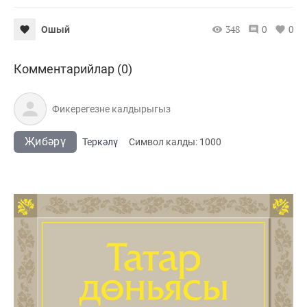
348
0
0
Ошый
Комментарийлар (0)
Җибәрү
Теркәлү
Cимвол калды:
1000