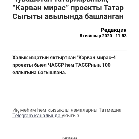
“Кәрван мирас” проекты Татар
Сыгыты авылында башланган
Редакция
8 гыйнвар 2020 - 11:53
Халык иҗатын яктырткан "Кәрван мирас-4"
проекты быел ЧАССР һәм ТАССРның 100
еллыгына багышлана.
Иң мөһим һәм кызыклы язмаларны Татмедиа
Telegram-каналында
укыгыз
Реклама