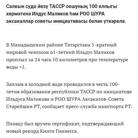
Салкын суда йөзү ТАССР оешуның 100 еллыгы
хөрмәтенә Илдус Маликов һәм РОО ШУРА
аксакаллар советы инициативасы белән үткәрелә.
В Мамадышском районе Татарстана 5-кратный
мировой чемпион 61-летний Ильдус Маликов
проплыл за 24 часа 10 километров при температуре
воды +1.
Заплыв в холодной воде проводился в честь 100-
летия образования республики ТАССР по инициативе
Ильдуса Маликова и РОО ШУРА Аксакалов-Совета
Старейшин РТ, сообщает пресс-служба минспорта РТ.
Пловцу был вручен сертификат, подтверждающий
новый рекорд Книги Гиннесса.