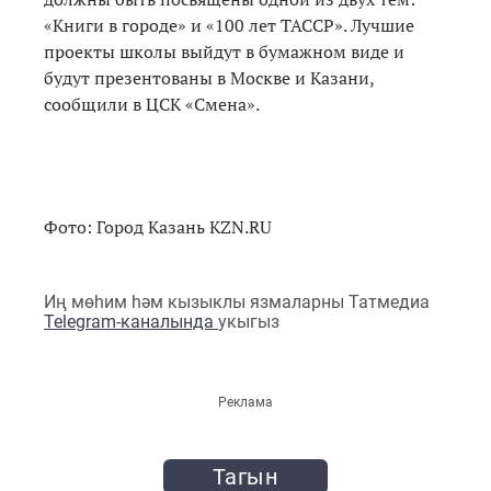
«Книги в городе» и «100 лет ТАССР». Лучшие
проекты школы выйдут в бумажном виде и
будут презентованы в Москве и Казани,
сообщили в ЦСК «Смена».
Фото: Город Казань KZN.RU
Иң мөһим һәм кызыклы язмаларны Татмедиа
Telegram-каналында
укыгыз
Реклама
Тагын