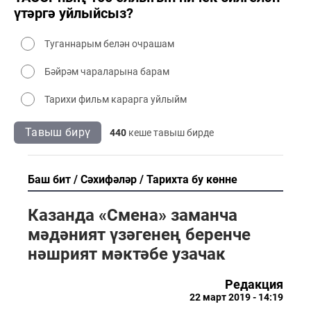
үтәргә уйлыйсыз?
Туганнарым белән очрашам
Бәйрәм чараларына барам
Тарихи фильм карарга уйлыйм
Тавыш бирү
440
кеше тавыш бирде
Баш бит
Сәхифәләр
Тарихта бу көнне
Казанда «Смена» заманча
мәдәният үзәгенең беренче
нәшрият мәктәбе узачак
Редакция
22 март 2019 - 14:19