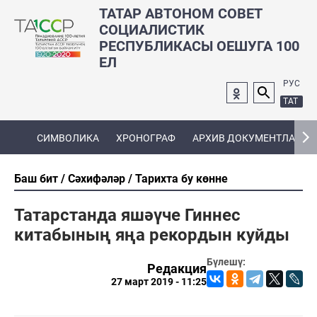
ТАТАР АВТОНОМ СОВЕТ
СОЦИАЛИСТИК
РЕСПУБЛИКАСЫ ОЕШУГА 100
ЕЛ
РУС
ТАТ
СИМВОЛИКА
ХРОНОГРАФ
АРХИВ ДОКУМЕНТЛАРЫ
Баш бит
Сәхифәләр
Тарихта бу көнне
Татарстанда яшәүче Гиннес
китабының яңа рекордын куйды
Бүлешү:
Редакция
27 март 2019 - 11:25