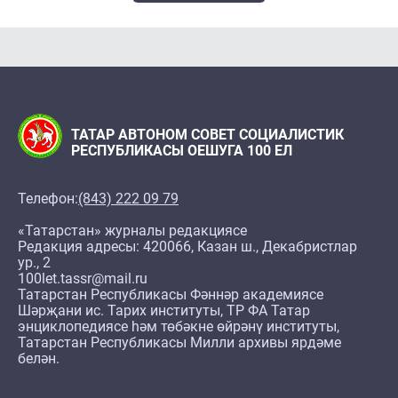
ТАТАР АВТОНОМ СОВЕТ СОЦИАЛИСТИК
РЕСПУБЛИКАСЫ ОЕШУГА 100 ЕЛ
Телефон:
(843) 222 09 79
«Татарстан» журналы редакциясе
Редакция адресы: 420066, Казан ш., Декабристлар
ур., 2
100let.tassr@mail.ru
Татарстан Республикасы Фәннәр академиясе
Шәрҗани ис. Тарих институты, ТР ФА Татар
энциклопедиясе һәм төбәкне өйрәнү институты,
Татарстан Республикасы Милли архивы ярдәме
белән.