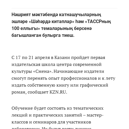
Нәшрият мәктәбендә катнашучыларның
эшләре «Шәһәрдә китаплар» һәм «ТАССРның
100 еллыгы» темаларының берсенә
багышланган булырга тиеш.
С 17 по 21 апреля в Казани пройдет первая
издательская школа центра современной
культуры «Смена». Начинающие издатели
смогут перенять опыт профессионалов и к лету
издать собственную книгу или графический
роман, сообщает KZN.RU.
Обучение будет состоять из тематических
лекций и практических занятий – мастер-
классов и семинаров для участников
лаборатории. Их будут вести лучшие