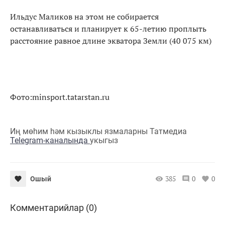
Ильдус Маликов на этом не собирается
останавливаться и планирует к 65-летию проплыть
расстояние равное длине экватора Земли (40 075 км)
Фото:minsport.tatarstan.ru
Иң мөһим һәм кызыклы язмаларны Татмедиа
Telegram-каналында
укыгыз
385
0
0
Ошый
Комментарийлар (0)