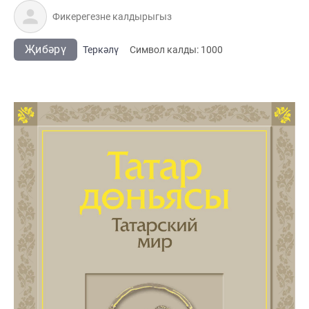
Җибәрү
Теркәлү
Cимвол калды:
1000