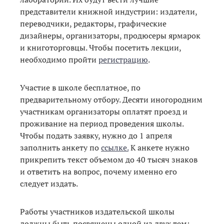
представители книжной индустрии: издатели,
переводчики, редакторы, графические
дизайнеры, организаторы, продюсеры ярмарок
и книготорговцы. Чтобы посетить лекции,
необходимо пройти
регистрацию
.
Участие в школе бесплатное, по
предварительному отбору. Десяти иногородним
участникам организаторы оплатят проезд и
проживание на период проведения школы.
Чтобы подать заявку, нужно до 1 апреля
заполнить анкету по
ссылке.
К анкете нужно
прикрепить текст объемом до 40 тысяч знаков
и ответить на вопрос, почему именно его
следует издать.
Работы участников издательской школы
должны быть посвящены одной из двух тем: