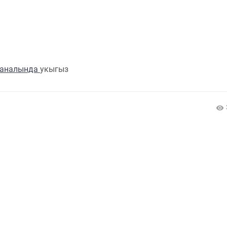
каналында
укыгыз