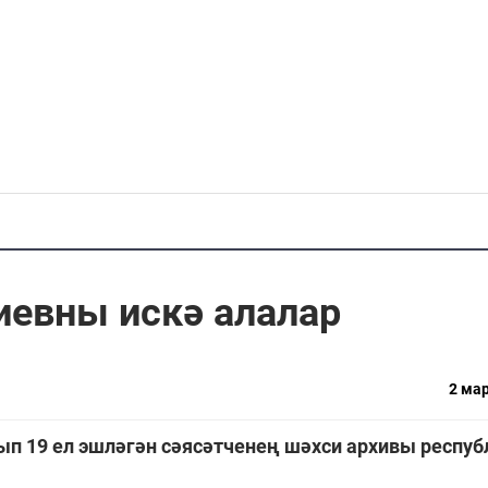
иевны искә алалар
2 мар
ып 19 ел эшләгән сәясәтченең шәхси архивы респу