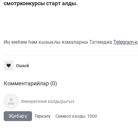
смотрконкурсы старт алды.
Иң мөһим һәм кызыклы язмаларны Татмедиа
Telegram-
Ошый
Комментарийлар (0)
Җибәрү
Теркәлү
Cимвол калды:
1000