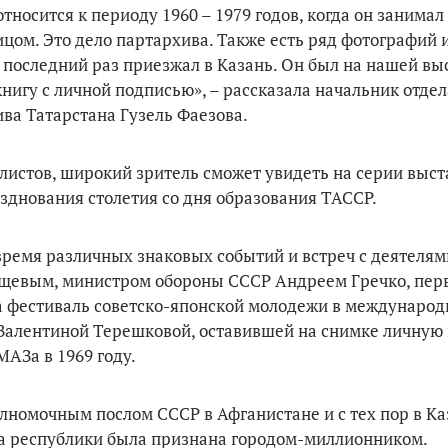
тносится к периоду 1960 – 1979 годов, когда он занимал
цом. Это дело партархива. Также есть ряд фотографий 
 последний раз приезжал в Казань. Он был на нашей вы
нигу с личной подписью», – рассказала начальник отдел
ва Татарстана Гузель Фаезова.
листов, широкий зритель сможет увидеть на серии выст
зднования столетия со дня образования ТАССР.
ремя различных знаковых событий и встреч с деятелям
щевым, министром обороны СССР Андреем Гречко, пе
 фестиваль советско-японской молодежи в международ
 Валентиной Терешковой, оставившей на снимке личную 
МАЗа в 1969 году.
лномочным послом СССР в Афганистане и с тех пор в К
ица республики была признана городом-миллионником.