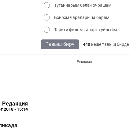
Туганнарым белән очрашам
Бәйрәм чараларына барам
Тарихи фильм карарга уйлыйм
Тавыш бирү
440
кеше тавыш бирде
Реклама
Редакция
т 2018 - 15:14
бликада