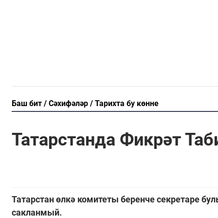
Баш бит
Сәхифәләр
Тарихта бу көнне
Татарстанда Фикрәт Таб
Татарстан өлкә комитеты беренче секретаре бул
сакланмый.