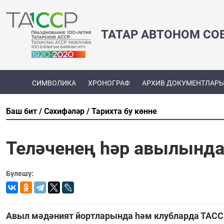
ТАТАР АВТОНОМ СО
СИМВОЛИКА
ХРОНОГРАФ
АРХИВ ДОКУМЕНТЛАР
Баш бит
Сәхифәләр
Тарихта бу көнне
Теләченең һәр авылында
Бүлешү:
Авыл мәдәният йортларында һәм клубларда ТАССР