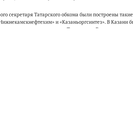
вого секретаря Татарского обкома были построены такие
Нижнекамскнефтехим» и «Казаньоргсинтез». В Казани 
ежного центра, гостиницы «Татарстан», Госархива на у
стики, за это время каждая вторая семья Татарстана см
в жил и работал в Москве. 3 июня 2015 года он скончалс
абеева, в Советском районе Казани одна из улиц также 
m-каналында
укыгыз
Тагын