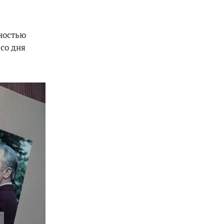
ностью
со дня