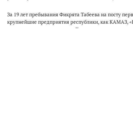
За 19 лет пребывания Фикрята Табеева на посту пер
крупнейшие предприятия республики, как КАМАЗ, «
возведены знаковые здания Казанского цирка, молод
Декабристов и многие другие. Согласно данным стати
улучшить свои жилищные условия.
После возвращения в страну в 1986 году Фикрят Табее
году сквер у здания «Татмедиа» был назван именем Т
имя.
Иң мөһим һәм кызыклы язмаларны Татмедиа
Telegra