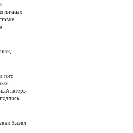
 в
из личных
ставке,
а
авок,
и того
рвым
ный лагерь
подпись.
азани бывал