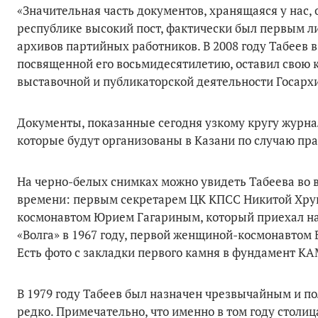
«Значительная часть документов, хранящаяся у нас, о
республике высокий пост, фактически был первым ли
архивов партийных работников. В 2008 году Табеев в
посвященной его восьмидесятилетию, оставил свою к
выставочной и публикаторской деятельности Госархи
Документы, показанные сегодня узкому кругу журна
которые будут организованы в Казани по случаю пра
На черно-белых снимках можно увидеть Табеева во в
времени: первым секретарем ЦК КПСС Никитой Хру
космонавтом Юрием Гагариным, который приехал на
«Волга» в 1967 году, первой женщиной-космонавтом
Есть фото с закладки первого камня в фундамент КА
В 1979 году Табеев был назначен чрезвычайным и по
редко. Примечательно, что именно в том году стол