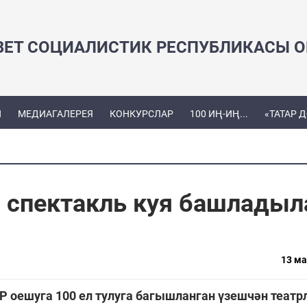
ВЕТ СОЦИАЛИСТИК РЕСПУБЛИКАСЫ ОЕ
Ы
МЕДИАГАЛЕРЕЯ
КОНКУРСЛАР
100 ИҢ-ИҢ...
«ТАТАР 
 спектакль куя башладыл
13 ма
 оешуга 100 ел тулуга багышланган үзешчән театр