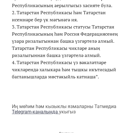
Республикасының аерылгысыз хасияте була.
2. Татарстан Республикасы һәм Татарстан
исемнәре бер үк мәгънәгә ия.
3. Татарстан Республикасы статусы Татарстан
Республикасының һәм Россия Федерациясенең
үзара ризалыгыннан башка үзгәртелә алмый.
Татарстан Республикасы чикләре аның
ризалыгыннан башка үзгәртелә алмый.
4. Татарстан Республикасы үз вәкаләтләре
чикләрендә халыкара һәм тышкы икътисадый
багланышларда мөстәкыйль катнаша”.
Иң мөһим һәм кызыклы язмаларны Татмедиа
Telegram-каналында
укыгыз