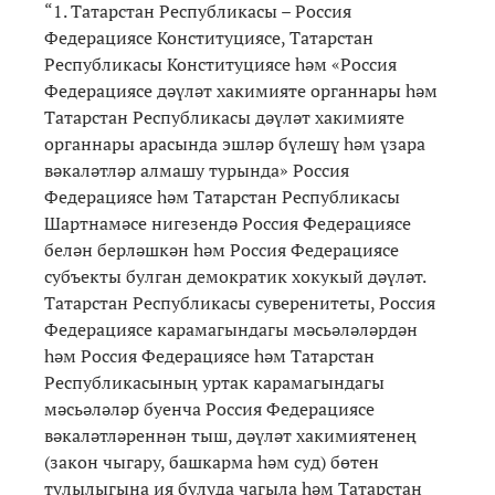
“1. Татарстан Республикасы – Россия
Федерациясе Конституциясе, Татарстан
Республикасы Конституциясе һәм «Россия
Федерациясе дәүләт хакимияте органнары һәм
Татарстан Республикасы дәүләт хакимияте
органнары арасында эшләр бүлешү һәм үзара
вәкаләтләр алмашу турында» Россия
Федерациясе һәм Татарстан Республикасы
Шартнамәсе нигезендә Россия Федерациясе
белән берләшкән һәм Россия Федерациясе
субъекты булган демократик хокукый дәүләт.
Татарстан Республикасы суверенитеты, Россия
Федерациясе карамагындагы мәсьәләләрдән
һәм Россия Федерациясе һәм Татарстан
Республикасының уртак карамагындагы
мәсьәләләр буенча Россия Федерациясе
вәкаләтләреннән тыш, дәүләт хакимиятенең
(закон чыгару, башкарма һәм суд) бөтен
тулылыгына ия булуда чагыла һәм Татарстан