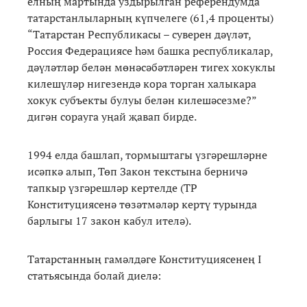
елның мартында уздырылган референдумда
татарстанлыларның күпчелеге (61,4 проценты)
“Татарстан Республикасы – суверен дәүләт,
Россия Федерациясе һәм башка республикалар,
дәүләтләр белән мөнәсәбәтләрен тигех хокуклы
килешүләр нигезендә кора торган халыкара
хокук субъекты булуы белән килешәсезме?”
дигән сорауга уңай җавап бирде.
1994 елда башлап, тормыштагы үзгәрешләрне
исәпкә алып, Төп Закон текстына берничә
тапкыр үзгәрешләр кертелде (ТР
Конституциясенә төзәтмәләр кертү турында
барлыгы 17 закон кабул ителә).
Татарстанның гамәлдәге Конституциясенең I
статьясында болай диелә: