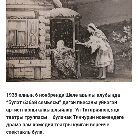
1933 елның 6 ноябрендә Шәле авылы клубында
“Булат бабай семьясы” дигән пьесаны уйнаган
артистларны алкышлыйлар. Ул Татариянең яңа
театры труппасы – булачак Тинчурин исемендәге
драма һәм комедия театры куйган беренче
спектакль була.