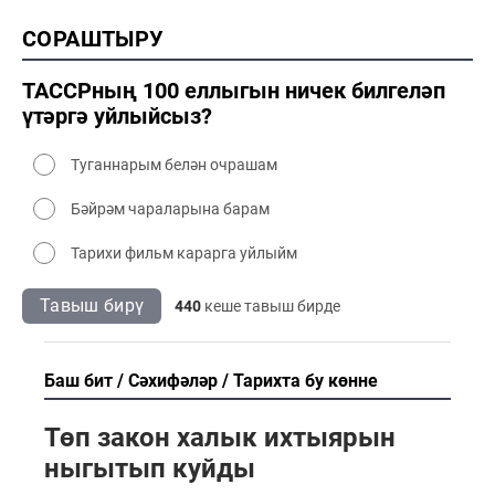
2000 тарих
СОРАШТЫРУ
2000 сәнәгать
2000 мәдәният
ТАССРның 100 еллыгын ничек билгеләп
үтәргә уйлыйсыз?
Туганнарым белән очрашам
Бәйрәм чараларына барам
Тарихи фильм карарга уйлыйм
Тавыш бирү
440
кеше тавыш бирде
Баш бит
Сәхифәләр
Тарихта бу көнне
Төп закон халык ихтыярын
ныгытып куйды