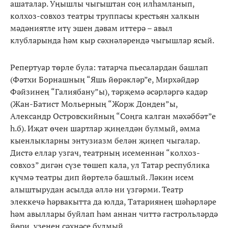
ашаталар. Уңышлы чыгыштан соң илһамланып,
колхоз-совхоз театры труппасы крестьян халкын
мәдәниятле итү эшен дәвам иттерә – авыл
клубларында һәм кыр сәхнәләрендә чыгышлар ясый.
Репертуар төрле була: татарча пьесалардан башлап
(Фәтхи Борнашның “Яшь йөрәкләр”е, Мирхәйдәр
Фәйзинең “Галиябану”ы), тәрҗемә әсәрләргә кадәр
(Жан-Батист Мольерның “Жорж Донден”ы,
Александр Островскийның “Соңга калган мәхәббәт”е
һ.б). Иҗат өчен шартлар җиңелдән булмый, әмма
кыенлыкларны энтузиазм белән җиңеп чыгалар.
Дистә еллар узгач, театрның исеменнән “колхоз-
совхоз” дигән сүзе төшеп кала, ул Татар республика
күчмә театры дип йөртелә башлый. Ләкин исем
алыштырудан асылда әллә ни үзгәрми. Театр
элеккечә һәрвакытта да юлда, Татариянең шәһәрләре
һәм авыллары буйлап һәм аннан читтә гастрольләрдә
йөри, үзенең сәхнәсе булмый.