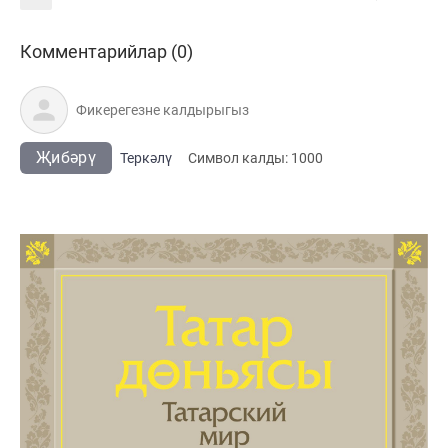
Комментарийлар (0)
Җибәрү
Теркәлү
Cимвол калды:
1000