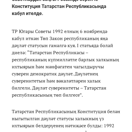
Конституция Татарстан Республикасында
кабул ителде.
ТР Югары Советы 1992 елның 6 ноябрендә
кабул иткән Төп Закон республиканың яңа
дәүләт статусын гамәлгә куя. I статьяда болай
диелә: “Татарстан Республикасы –
республиканың күпмилләтле барлык халкының
ихтыярын һәм мәнфәгатен чагылдыручы
суверен демократик дәүләт. Дәүләтнең
суверенитетын һәм вәкаләтләрен халык
билгели. Дәүләт суверенитеты – Татарстан
республикасының төп билгесе”.
Татарстан Республикасының Конституция белән
ныгытылган дәүләт статусы халыкның үз
ихтыярын белдерүенең нәтиҗәсе булды: 1992