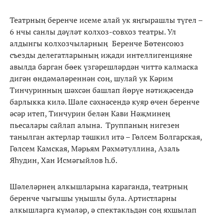
Театрның беренче исеме алай ук яңгырашлы түгел –
6 нчы санлы дәүләт колхоз-совхоз театры. Ул
алдынгы колхозчыларның Беренче Бөтенсоюз
съезды делегатларының иҗади интеллигенцияне
авылда барган бөек үзгәрешләрдән читтә калмаска
дигән өндәмәләреннән соң, шулай ук Кәрим
Тинчуринның шәхсән башлап йөрүе нәтиҗәсендә
барлыкка килә. Шәле сәхнәсендә куяр өчен беренче
әсәр итеп, Тинчурин белән Кави Нәҗминең
пьесалары сайлап алына. Труппаның нигезен
танылган актерлар тәшкил итә – Гөлсем Болгарская,
Гөлсем Камская, Мәрьям Рәхмәтуллина, Азаль
Яһудин, Хан Исмәгыйлов һ.б.
Шәлеләрнең алкышларына караганда, театрның
беренче чыгышы уңышлы була. Артистларны
алкышларга күмәләр, ә спектакльдән соң яхшылап