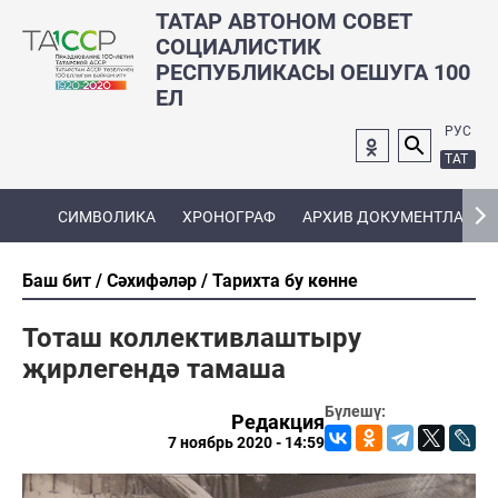
ТАТАР АВТОНОМ СОВЕТ
СОЦИАЛИСТИК
РЕСПУБЛИКАСЫ ОЕШУГА 100
ЕЛ
РУС
ТАТ
СИМВОЛИКА
ХРОНОГРАФ
АРХИВ ДОКУМЕНТЛАРЫ
Баш бит
Сәхифәләр
Тарихта бу көнне
Тоташ коллективлаштыру
җирлегендә тамаша
Бүлешү:
Редакция
7 ноябрь 2020 - 14:59