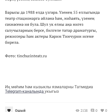
Барысы да 1988 елда үзгәрә. Үзенең 55 еллыгында
театр стационарга әйләнә һәм, ниһаять, үзенең
сәхнәсенә ия була. Шул ук елны аңа нигез
салучыларның берсе, билгеле татар драматургы,
режиссеры һәм актеры Кәрим Тинчурин исеме
бирелә.
Фото: tinchurinteatr.ru
Иң мөһим һәм кызыклы язмаларны Татмедиа
Telegram-каналында
укыгыз
2138
0
0
Ошый