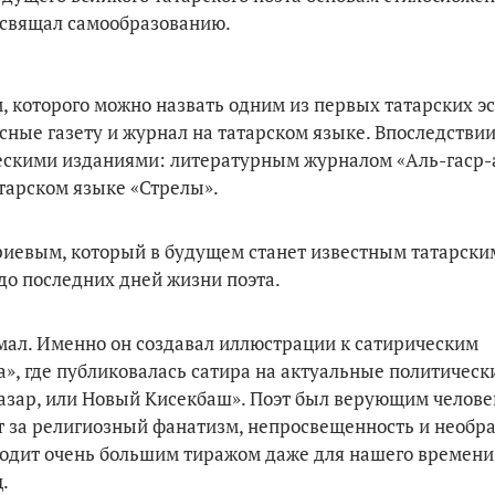
освящал самообразованию.
, которого можно назвать одним из первых татарских э
сные газету и журнал на татарском языке. Впоследствии
скими изданиями: литературным журналом «Аль-гаср-
тарском языке «Стрелы».
ариевым, который в будущем станет известным татарски
до последних дней жизни поэта.
мал. Именно он создавал иллюстрации к сатирическим
», где публиковалась сатира на актуальные политическ
базар, или Новый Кисекбаш». Поэт был верующим человек
ует за религиозный фанатизм, непросвещенность и необр
одит очень большим тиражом даже для нашего времени,
.