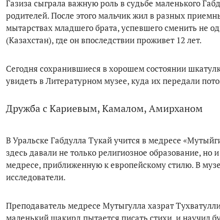
Газиза сыграла важную роль в судьбе маленького Габд
родителей. После этого мальчик жил в разных приемных
мытарствах младшего брата, успевшего сменить не одн
(Казахстан), где он впоследствии проживет 12 лет.
Сегодня сохранившиеся в хорошем состоянии шкатулк
увидеть в Литературном музее, куда их передали пот
Дружба с Кариевым, Камалом, Амирханом
В Уральске Габдулла Тукай учится в медресе «Мутыйг
здесь давали не только религиозное образование, но 
медресе, приближенную к европейскому стилю. В музе
исследователи.
Преподаватель медресе Мутыгулла хазрат Тухватуллин
маленький шакирд пытается писать стихи, и научил бу