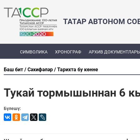
ТАТАР АВТОНОМ СО
СИМВОЛИКА
ХРОНОГРАФ
АРХИВ ДОКУМЕНТЛАР
Баш бит
Сәхифәләр
Тарихта бу көнне
Тукай тормышыннан 6 к
Бүлешү: