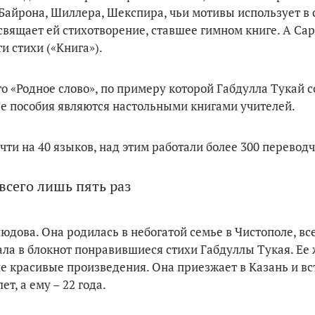
 Байрона, Шиллера, Шекспира, чьи мотивы использует в
освящает ей стихотворение, ставшее гимном книге. А Са
и стихи («Книга»).
о «Родное слово», по примеру которой Габдулла Тукай с
ные пособия являются настольными книгами учителей.
ти на 40 языков, над этим работали более 300 переводч
всего лишь пять раз
дова. Она родилась в небогатой семье в Чистополе, вс
вала в блокнот понравившиеся стихи Габдуллы Тукая. Ее
ие красивые произведения. Она приезжает в Казань и вс
т, а ему – 22 года.