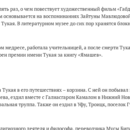
пять раз, о чем повествует художественный фильм «Габд
ьм основывается на воспоминаниях Зайтуны Мавлюдовой
ти Тукая. В литературном музее до сих пор хранятся блок
м медресе, работала учительницей, а после смерти Тук
тоен премии имени Тукая за книгу «Ямашев».
 Тукая в его путешествиях – корзина. С ней он побывал 
миева, ездил вместе с Галиасгаром Камалом в Нижний Но
альная труппа. Также он ездил в Уфу, Троицк, поселок Г
елигиозного деятеля и философа, переводчика Мусы Биги