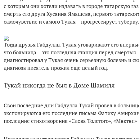
с которым они хотели издавать в городе татарскую газ
смерть его друга Хусаина Ямашева, первого татарског
самочувствие и самого Тукая – прогрессирует туберку
Тогда друзья Габдуллы Тукая уговаривают его впервые 
что больница – это последняя станция перед смертью.
диагностировал у Тукая очень серьезную болезнь и ска
диагноза писатель прожил еще целый год.
Тукай никогда не был в Доме Шамиля
Свои последние дни Габдулла Тукай провел в больниц
экспонируются его последние письма Фатиху Амирхан
последние стихотворения «Слова Толстого», «Мәктәп» 
Исследователи творчества Габдуллы Тукая считают, чт