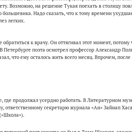
ету. Возможно, на решение Тукая поехать в столицу пов
о большевика. Надо сказать, что к тому времени ухудша
лез легких.
обратиться к врачу. Он оттягивал этот момент, потому ч
 В Петербурге поэта осмотрел профессор Александр Поль
зал, что ему осталось жить всего месяц. Впрочем, после
е, где продолжал усердно работать. В Литературном муз
у, ответственному секретарю журнала «Ан» Зайнап Хас
(«Школа»).
о татарский поэт никогда не был в Доме Шамиля, здании