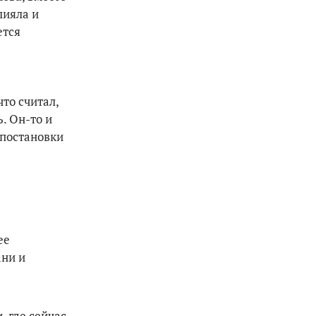
лияла и
ется
то считал,
. Он-то и
 постановки
ее
ани и
, где сейчас