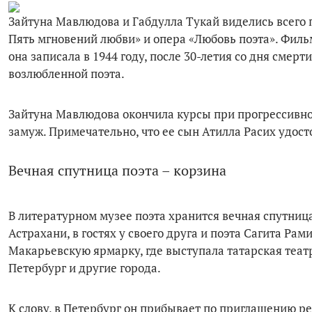
Зайтуна Мавлюдова и Габдулла Тукай виделись всего 
Пять мгновений любви» и опера «Любовь поэта». Фил
она записала в 1944 году, после 30-летия со дня смер
возлюбленной поэта.
Зайтуна Мавлюдова окончила курсы при прогрессивно
замуж. Примечательно, что ее сын Атилла Расих удос
Вечная спутница поэта – корзина
В литературном музее поэта хранится вечная спутница
Астрахани, в гостях у своего друга и поэта Сагита Ра
Макарьевскую ярмарку, где выступала татарская театр
Петербург и другие города.
К слову, в Петербург он прибывает по приглашению р