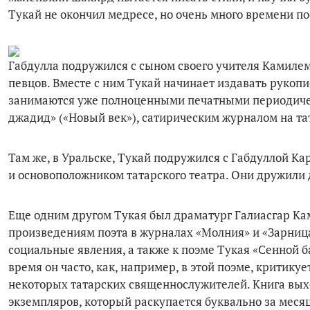
Тукай не окончил медресе, но очень много времени п
Габдулла подружился с сыном своего учителя Камилем
певцов. Вместе с ним Тукай начинает издавать рукопи
занимаются уже полноценными печатными периодиче
джадид» («Новый век»), сатирическим журналом на та
Там же, в Уральске, Тукай подружился с Габдуллой К
и основоположником татарского театра. Они дружили 
Еще одним другом Тукая был драматург Галиасгар Ка
произведениям поэта в журналах «Молния» и «Зарница
социальные явления, а также к поэме Тукая «Сенной 
время он часто, как, например, в этой поэме, критик
некоторых татарских священнослужителей. Книга вых
экземпляров, который раскупается буквально за месяц