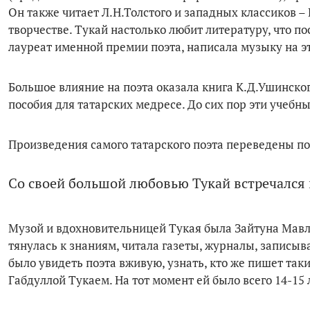
Он также читает Л.Н.Толстого и западных классиков –
творчестве. Тукай настолько любит литературу, что п
лауреат именной премии поэта, написала музыку на эт
Большое влияние на поэта оказала книга К.Д.Ушинског
пособия для татарских медресе. До сих пор эти учеб
Произведения самого татарского поэта переведены поч
Со своей большой любовью Тукай встречался 
Музой и вдохновительницей Тукая была Зайтуна Мавлю
тянулась к знаниям, читала газеты, журналы, записы
было увидеть поэта вживую, узнать, кто же пишет так
Габдуллой Тукаем. На тот момент ей было всего 14-15 ле