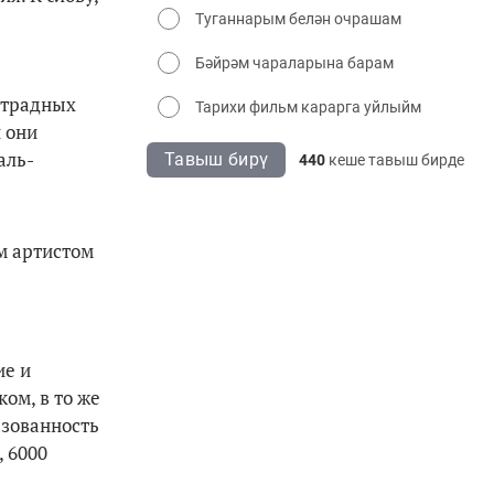
Туганнарым белән очрашам
Бәйрәм чараларына барам
страдных
Тарихи фильм карарга уйлыйм
 они
аль-
Тавыш бирү
440
кеше тавыш бирде
м артистом
ие и
ом, в то же
азованность
 6000