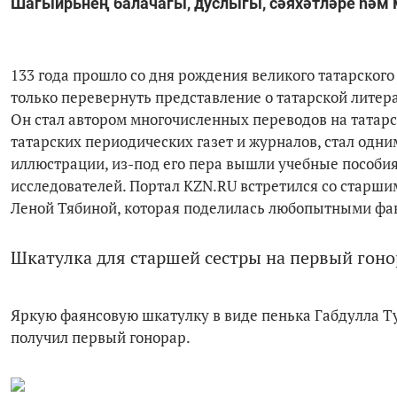
Шагыйрьнең балачагы, дуслыгы, сәяхәтләре һәм 
133 года прошло со дня рождения великого татарского 
только перевернуть представление о татарской литера
Он стал автором многочисленных переводов на татарск
татарских периодических газет и журналов, стал одни
иллюстрации, из-под его пера вышли учебные пособия
исследователей. Портал KZN.RU встретился со старш
Леной Тябиной, которая поделилась любопытными фак
Шкатулка для старшей сестры на первый гоно
Яркую фаянсовую шкатулку в виде пенька Габдулла Ту
получил первый гонорар.