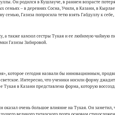
уллы. Он родился в Кушлауче, в раннем возрасте потер
 семьях – в деревнях Сосна, Учили, в Казани, в Кырлае
у семью, Газиза попросила тетю взять Габдуллу к себе,
у, а также камзол сестры Тукая и ее любимую чайную п
омки Газизы Забировой.
ия», которое сегодня назвали бы инновационным, прод
и светское. Интересно, что ученики носили форму джадит
е Тукая в Казани представлена форма, которую воссозд
 оказал очень большое влияние на Тукая. Он заметил, 
дущего великого татарского поэта основам стихосложени