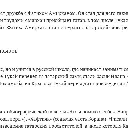
ет дружба с Фатихом Амирханом. Он стал для него таки
и трудами Амирхан приобщает татар, в том числе Тукая
бот Фатиха Амирхана стал эсперанто-татарский словарь
языков
, но и учится в русской школе, где начинает заниматьс
Тукай перевел на татарский язык, стали басни Ивана 
. Помимо басен Крылова Тукай переводит произведения
о автобиографической повести «Что я помню о себе». Нап
вы веры»), «Хафтияк» (седьмая часть Корана), «Рисали 
оизведения татарских просветителей, в числе которых 