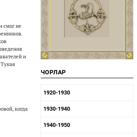
н смог не
венников.
ков
изведения
авателей и
 Тукая
ЧОРЛАР
1920-1930
овой, когда
1920-1930 тарих
1930-1940
1920-1930 сәнәгать
1920-1930 мәдәният
1930-1940 тарих
1940-1950
1930-1940 сәнәгать
1930-1940 мәдәният