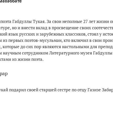
мәхәббәте
поэта Габдуллы Тукая. За свои неполные 27 лет жизни о
туре, но и внести вклад в просвещение своих соотечест
ий язык русских и зарубежных классиков, стоял у исто
м из первых поэтов-мусульман, кто включил в свои про
, которые до сих пор являются настольными для препод
им научным сотрудником Литературного музея Габдуллы
тами из жизни поэта.
рар
кай подарил своей старшей сестре по отцу Газизе Забир