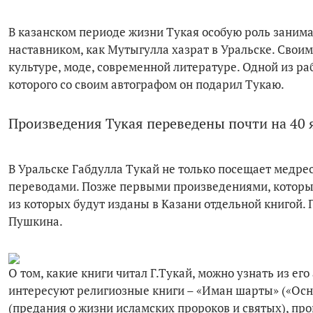
В казанском периоде жизни Тукая особую роль занима
наставником, как Мутыгулла хазрат в Уральске. Своим
культуре, моде, современной литературе. Одной из ра
которого со своим автографом он подарил Тукаю.
Произведения Тукая переведены почти на 40 
В Уральске Габдулла Тукай не только посещает медресе
переводами. Позже первыми произведениями, которые 
из которых будут изданы в Казани отдельной книгой
Пушкина.
О том, какие книги читал Г.Тукай, можно узнать из ег
интересуют религиозные книги – «Иман шарты» («Осно
(предания о жизни исламских пророков и святых), пр