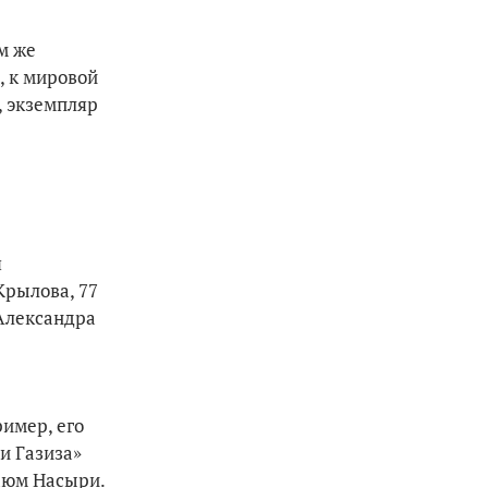
м же
, к мировой
, экземпляр
я
Крылова, 77
 Александра
ример, его
и Газиза»
Каюм Насыри.