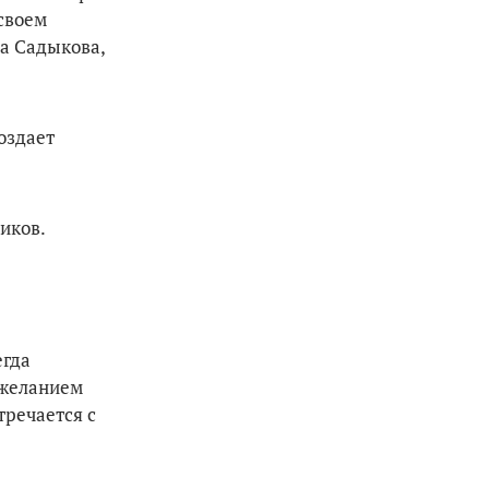
 своем
ра Садыкова,
оздает
иков.
егда
 желанием
тречается с