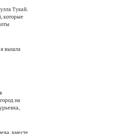
улла Тукай.
, которые
ноты
ая вышла
в
вгород на
урьевка,
ева, вместе