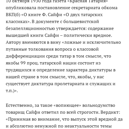
10 октября 1930 года газета «Красная Татария»
опубликовала постановление секретариата обкома
ВКП(б) «О книге Ф. Сайфи «О двух татарских
классиках». В документе с большевистской
безапелляционностью утверждается: содержание
вышедшей книги Сайфи – политически вредное.
Автору вменяются в вину «ложные и исключительно
путанные толкования вопроса о классовой
дифференциации среди татар в том смысле, что
якобы 99 проц. татарской нации состоит из
трудящихся и определение характера диктатуры в
нашей стране в том смысле, что, якобы, у нас
существует диктатура пролетариата и служащих и
т.п.)».
Естественно, за такое «вопиющее» вольнодумство
товарищ Сайфи ответил по всей строгости. Вердикт:
«Принимая во внимание, что выпуск этой вредной да
и абсолютно ненужной по неактуальности темы