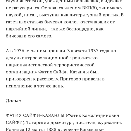
случившегося он, убежденный большевик, в идеалах
не разуверился. Оставался членом ВКП(б), занимался
наукой, писал, выступал как литературный критик. В
газетных статьях бичевал коллег, отступавших от
партийной линии, - так же беспощадно, как
бичевали его самого.
А в 1936-м за ним пришли. 3 августа 1937 года по
делу «контрреволюционной троцкистско-
националистической террористической
организации» Фатих Сайфи-Казанлы был
приговорен к расстрелу. Приговор привели в
исполнение в тот же день.
Досье:
ФАТИХ САЙФИ-КАЗАНЛЫ (Фатих Камалетдинович
САЙФИ). Татарский драматург, писатель, журналист.
Родился 12 марта 1888 в деревне Карамалы-