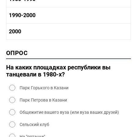
1970-1980 промышленность
1970-1980 культура
1980 -1990 история
1990-2000
1970 - 1980 быт
1980-1990 промышленность
1980-1990 культура
1990-2000 история
2000
1980 - 1990 быт
1990-2000 промышленность
1990-2000 культура
2000 история
ОПРОС
2000 промышленность
2000 культура
На каких площадках республики вы
танцевали в 1980-х?
Парк Горького в Казани
Парк Петрова в Казани
Общежитие вашего вуза (или вуза ваших друзей)
Сельский клуб
На "пятачке"