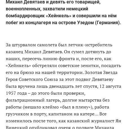
Михаил Девятаев и девять его товарищей,
военнопленных, захватили немецкий
бомбардировщик «Хейнкель» и совершили на нём
побег из концлагеря на острове Узедом (Германия).
За штурвалом самолета был летчик-истребитель
казанец Михаил Девятаев. Он сумел дотянуть до
наших, пересечь линию фронта и, после его, как
«Хейнкель» обстреляли советские зенитки, посадить
его на брюхо на нашей территории. Золотая Звезда
Героя Советского Союза за этот подвиг Девятаеву
была вручена лишь двенадцать лет спустя, 12 августа
1957 года – до этого были проверки,
фильтрационный лагерь, долгие мытарства без
работы (мешало клеймо «был в плену»), работа
грузчиком в порту, капитаном на катере… Все
изменилось после того, как казанский журналист Ян
Винецкий опубликовал очерк о подвиге Михаила