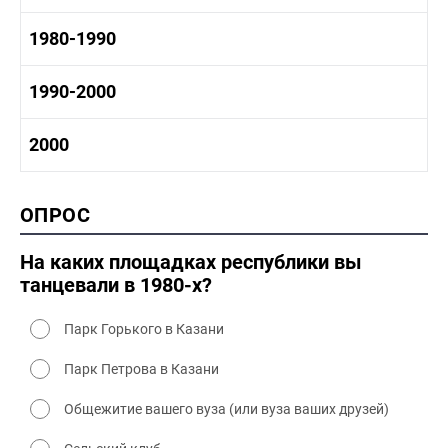
1960 - 1970 социальные объекты
1960-1970 промышленность
1970-1980 история
1980-1990
1960-1970 культура
1970-1980 промышленность
1970-1980 культура
1980 -1990 история
1990-2000
1970 - 1980 быт
1980-1990 промышленность
1980-1990 культура
1990-2000 история
2000
1980 - 1990 быт
1990-2000 промышленность
1990-2000 культура
2000 история
ОПРОС
2000 промышленность
2000 культура
На каких площадках республики вы
танцевали в 1980-х?
Парк Горького в Казани
Парк Петрова в Казани
Общежитие вашего вуза (или вуза ваших друзей)