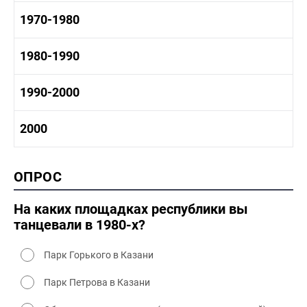
1950-1960 промышленность
1960-1970 история
1970-1980
1950-1960 культура
1960 - 1970 социальные объекты
1960-1970 промышленность
1970-1980 история
1980-1990
1960-1970 культура
1970-1980 промышленность
1970-1980 культура
1980 -1990 история
1990-2000
1970 - 1980 быт
1980-1990 промышленность
1980-1990 культура
1990-2000 история
2000
1980 - 1990 быт
1990-2000 промышленность
1990-2000 культура
2000 история
ОПРОС
2000 промышленность
2000 культура
На каких площадках республики вы
танцевали в 1980-х?
Парк Горького в Казани
Парк Петрова в Казани