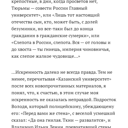
крепостные, в дни, когда просветов нет,
Тюрьмы — совести России Главный
университет», или «Лишь тот настоящий
отечества сын, кто, может быть, с долей
безуминки, но все-таки был до конца
гражданин в гражданские сумерки», или
«Слепота в России, слепота. Вся — от головы и
до хвоста — ты гниешь, империя чиновничья,
как слепое жалкое чудовище…»
…Искренность далеко не всегда правда. Тем не
менее, перечитывая «Казанский университет»
после всех новопрочитанных материалов, я
понял, что, к счастью, в этом случае моя
искренность не оказалась неправдой. Подросток
Володя, который полицейскому, убеждающему
его: «Перед вами же стена», с веселой усмешкой
сказал: «Да она гнилая. Ткни — развалится», и
Владимир Ильич Ленин, превративший стены