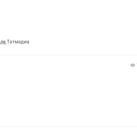
але
Татмедиа