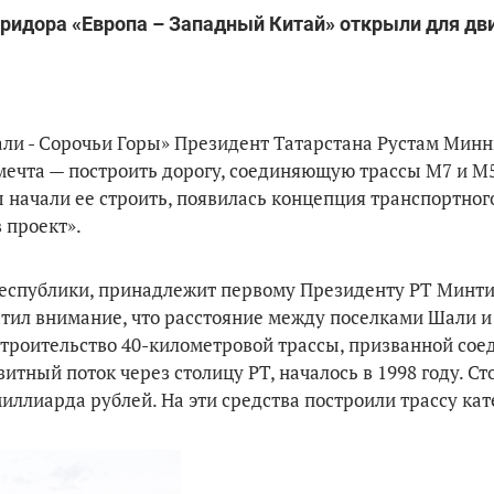
оридора «Европа – Западный Китай» открыли для дв
ли - Сорочьи Горы» Президент Татарстана Рустам Минн
мечта — построить дорогу, соединяющую трассы М7 и М5
 начали ее строить, появилась концепция транспортног
в проект».
ы республики, принадлежит первому Президенту РТ Минт
атил внимание, что расстояние между поселками Шали и
.Строительство 40-километровой трассы, призванной сое
итный поток через столицу РТ, началось в 1998 году. С
иллиарда рублей. На эти средства построили трассу кат