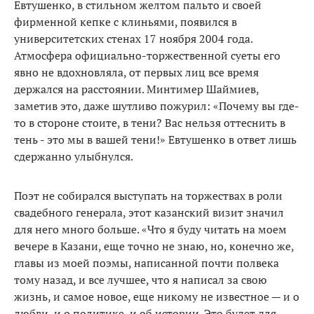
Евтушенко, в стильном желтом пальто и своей
фирменной кепке с клиньями, появился в
университетских стенах 17 ноября 2004 года.
Атмосфера официально-торжественной суеты его
явно не вдохновляла, от первых лиц все время
держался на расстоянии. Минтимер Шаймиев,
заметив это, даже шутливо пожурил: «Почему вы где-
то в стороне стоите, в тени? Вас нельзя оттеснить в
тень - это мы в вашей тени!» Евтушенко в ответ лишь
сдержанно улыбнулся.
Поэт не собирался выступать на торжествах в роли
свадебного генерала, этот казанский визит значил
для него много больше. «Что я буду читать на моем
вечере в Казани, еще точно не знаю, но, конечно же,
главы из моей поэмы, написанной почти полвека
тому назад, и все лучшее, что я написал за свою
жизнь, и самое новое, еще никому не известное — и о
любви, и о политике, и об истории. Это будет для