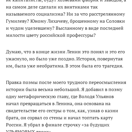
на самом деле сделали их винтиками так
называемого социализма? Ни за что расстрелянному
Гумилеву? Юному Лихачеву, брошенному на Соловки
и чудом уцелевшему? Высланному в виде последней
милости цвету российской профессуры?
Думаю, что в конце жизни Ленин это понял и это его
ужаснуло, но было уже поздно. История, повернутая
им, была уже необратима. В этом была его трагедия.
Правка поэмы после моего трудного переосмысления
истории была весьма небольшой. Я добавил в поэму
одну метафорическую главу, где Володя Ульянов
начал превращаться в Ленина, она основана на
свидетельстве его сестры о том, как, узнав о казни
брата, он сорвал со стены и начал топтать карту
России. Я убрал в финале строчку «за будущих
УЛЬЯНОВЫХ твоих».