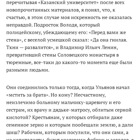
перечитывая «Казанский университет» после всех
новопрочитанных материалов, я понял, что, к
счастью, в этом случае моя искренность не оказалась
неправдой. Подросток Володя, который
полицейскому, убеждающему его: «Перед вами же
стена», с веселой усмешкой сказал: «Да она гнилая.
Ткни — развалится», и Владимир Ильич Ленин,
превративший стены Соловецкого монастыря в
тюремные, все-таки до какого-то момента еще были
разными людьми.
Они соединились только тогда, когда Ульянов начал
«мстить за брата». Но кому? Несчастному,
неизлечимо больному мальчику-царевичу и его
сестрам, их врачу и дядьке-матросу, облитым серной
кислотой? Крестьянам, у которых отбирали даже
семенное зерно и которым пообещали землю, а дали
шиш? Рабочим, которым посулили, что они сами, а
не капиталисты, будут хозяевами фабрик и заводов, а