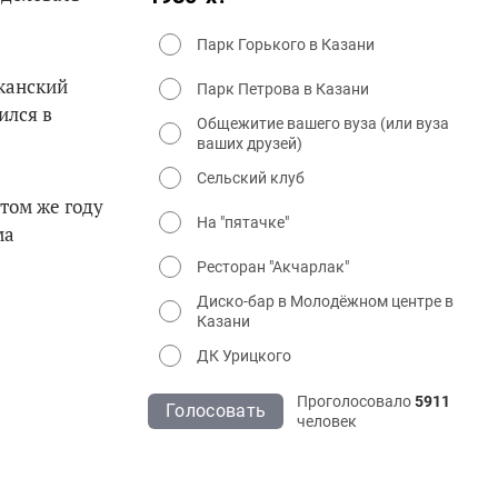
Парк Горького в Казани
иканский
Парк Петрова в Казани
ился в
Общежитие вашего вуза (или вуза
ваших друзей)
Сельский клуб
этом же году
На "пятачке"
ма
Ресторан "Акчарлак"
Диско-бар в Молодёжном центре в
Казани
ДК Урицкого
Проголосовало
5911
Голосовать
человек