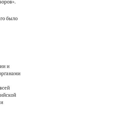
воров».
его было
ии и
 органами
сей
йской
 и