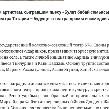
ли артистам, сыгравшим пьесу «Булат бабай семьясы
театра Татарии – будущего театра драмы и комедии
 государственный колхозно-совхозный театр №6. Своим
а колхозников-ударников, призвавшим творческую инте
й на селе, а также личной инициативе Карима Тинчурин
 пьеса Тинчурина и Кави Наджми. Основу труппы соста
кая, Марьям Рахматуллина, Азаль Ягудин, Хан Исмагило
истов наградили аплодисментами, а после спектакля хо
совхозного театра продолжила нести культуру в кресть
анах. Репертуар был разнообразный: от оригинальных т
» Мирхайдара Файзи) до переводных («Жорж Донден» Ж
др.). Условия для творчества были непростыми, но пре