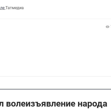
але
Татмедиа
л волеизъявление народа