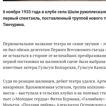
6 ноября 1933 года в клубе села Шали рукоплеска
первый спектакль, поставленный труппой нового 
Тинчурина.
Первоначальное название театра не самое звучное –
он был обязан делегатам Первого Всесоюзного съезд
не оставаться в стороне от величайших преобразовани
первой постановки на шалинской сцене была выбрана
известные актеры Гульсум Болгарская, Гульсум Камс
Судя по реакции шалинцев, дебют театра удался. Арт
накормили. Вдохновленная успехом, труппа колхозно-
массы – выступала в сельских клубах и на полевых ст
пьес («Молодые сердца» Фатхи Бурнаша, «Галиябану
Мольера, «Поздняя любовь» Александра Островского и 