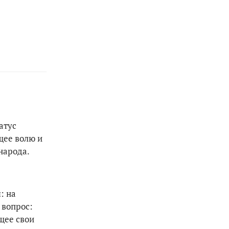
атус
щее волю и
народа.
: на
 вопрос:
щее свои