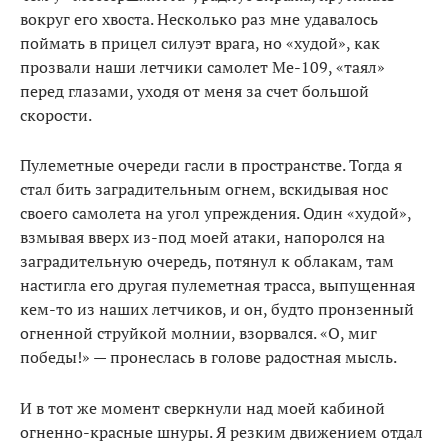
вокруг его хвоста. Несколько раз мне удавалось
поймать в прицел силуэт врага, но «худой», как
прозвали наши летчики самолет Ме-109, «таял»
перед глазами, уходя от меня за счет большой
скорости.
Пулеметные очереди гасли в пространстве. Тогда я
стал бить заградительным огнем, вскидывая нос
своего самолета на угол упреждения. Один «худой»,
взмывая вверх из-под моей атаки, напоролся на
заградительную очередь, потянул к облакам, там
настигла его другая пулеметная трасса, выпущенная
кем-то из наших летчиков, и он, будто пронзенный
огненной струйкой молнии, взорвался. «О, миг
победы!» — пронеслась в голове радостная мысль.
И в тот же момент сверкнули над моей кабиной
огненно-красные шнуры. Я резким движением отдал