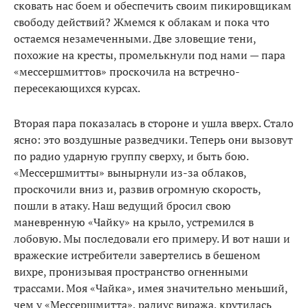
сковать нас боем и обеспечить своим пикировщикам
свободу действий? Жмемся к облакам и пока что
остаемся незамеченными. Две зловещие тени,
похожие на кресты, промелькнули под нами — пара
«мессершмиттов» проскочила на встречно-
пересекающихся курсах.
Вторая пара показалась в стороне и ушла вверх. Стало
ясно: это воздушные разведчики. Теперь они вызовут
по радио ударную группу сверху, и быть бою.
«Мессершмитты» вынырнули из-за облаков,
проскочили вниз и, развив огромную скорость,
пошли в атаку. Наш ведущий бросил свою
маневренную «Чайку» на крыло, устремился в
лобовую. Мы последовали его примеру. И вот наши и
вражеские истребители завертелись в бешеном
вихре, пронизывая пространство огненными
трассами. Моя «Чайка», имея значительно меньший,
чем у «Мессершмитта», радиус виража, крутилась