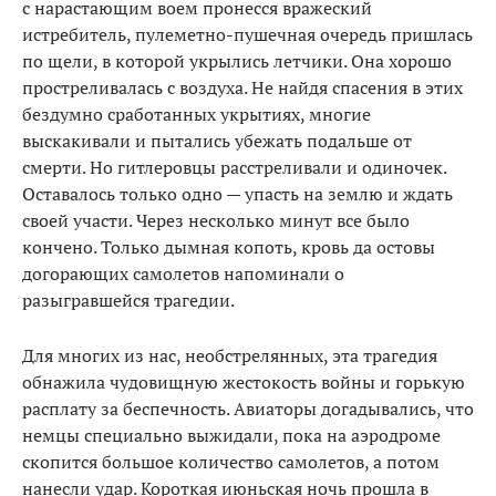
с нарастающим воем пронесся вражеский
истребитель, пулеметно-пушечная очередь пришлась
по щели, в которой укрылись летчики. Она хорошо
простреливалась с воздуха. Не найдя спасения в этих
бездумно сработанных укрытиях, многие
выскакивали и пытались убежать подальше от
смерти. Но гитлеровцы расстреливали и одиночек.
Оставалось только одно — упасть на землю и ждать
своей участи. Через несколько минут все было
кончено. Только дымная копоть, кровь да остовы
догорающих самолетов напоминали о
разыгравшейся трагедии.
Для многих из нас, необстрелянных, эта трагедия
обнажила чудовищную жестокость войны и горькую
расплату за беспечность. Авиаторы догадывались, что
немцы специально выжидали, пока на аэродроме
скопится большое количество самолетов, а потом
нанесли удар. Короткая июньская ночь прошла в