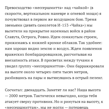
Превосходство «мессершмитта» над «чайкой» (в
скорости, вертикальном маневре и огневой мощи) я
почувствовал в первом же воздушном бою. Тремя
звеньями (девять самолетов И-153 «Чайка») мы
вылетели на прикрытие наземных войск в район
Славута, Острога, Ровно. Идем сомкнутым строем,
прижимаясь к нижней кромке облаков. Так удобнее:
нам хорошо видно землю и воздух. Ждем появления
вражеских бомбардировщиков, рассчитывая на
внезапность атаки. В просветах между тучами я
увидел группу «мессершмиттов». Они барражировали
на высоте около четырех-пяти тысяч метров,
разбившись на пары и вытянувшись в острый пеленг.
Сосчитал: двенадцать. Заметят ли нас? Наша высота
— 2000 метров. Тактически невыгодно, когда тебя
атакует сверху противник. Но и ринуться на высоту, к
«мессершмиттам», мы не могли — потеряешь