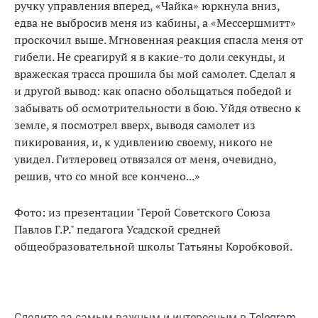
ручку управления вперед, «Чайка» юркнула вниз,
едва не выбросив меня из кабины, а «Мессершмитт»
проскочил выше. Мгновенная реакция спасла меня от
гибели. Не среагируй я в какие-то доли секунды, и
вражеская трасса прошила бы мой самолет. Сделал я
и другой вывод: как опасно обольщаться победой и
забывать об осмотрительности в бою. Уйдя отвесно к
земле, я посмотрел вверх, выводя самолет из
пикирования, и, к удивлению своему, никого не
увидел. Гитлеровец отвязался от меня, очевидно,
решив, что со мной все кончено...»
Фото: из презентации "
Герой Советского Союза
Павлов Г.Р."
п
едагога Усадской средней
общеобразовательной школы Татьяны Коробковой.
Следите за самым важным и интересным в
Telegram-