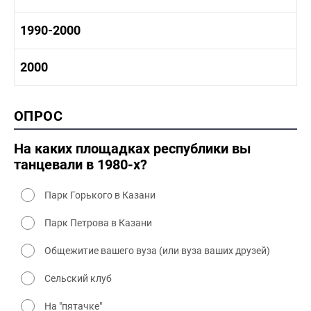
1970-1980 промышленность
1970-1980 культура
1980 -1990 история
1990-2000
1970 - 1980 быт
1980-1990 промышленность
1980-1990 культура
1990-2000 история
2000
1980 - 1990 быт
1990-2000 промышленность
1990-2000 культура
2000 история
ОПРОС
2000 промышленность
2000 культура
На каких площадках республики вы
танцевали в 1980-х?
Парк Горького в Казани
Парк Петрова в Казани
Общежитие вашего вуза (или вуза ваших друзей)
Сельский клуб
На "пятачке"