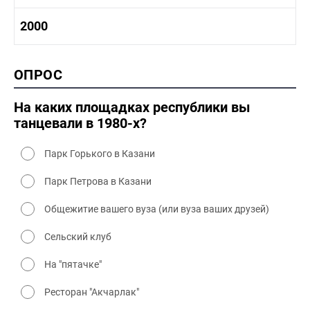
1980-1990 промышленность
1980-1990 культура
1990-2000 история
2000
1980 - 1990 быт
1990-2000 промышленность
1990-2000 культура
2000 история
ОПРОС
2000 промышленность
2000 культура
На каких площадках республики вы
танцевали в 1980-х?
Парк Горького в Казани
Парк Петрова в Казани
Общежитие вашего вуза (или вуза ваших друзей)
Сельский клуб
На "пятачке"
Ресторан "Акчарлак"