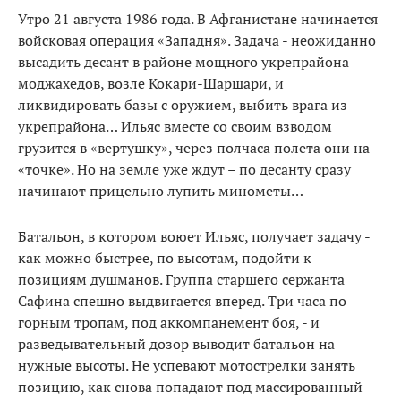
Утро 21 августа 1986 года. В Афганистане начинается
войсковая операция «Западня». Задача - неожиданно
высадить десант в районе мощного укрепрайона
моджахедов, возле Кокари-Шаршари, и
ликвидировать базы с оружием, выбить врага из
укрепрайона… Ильяс вместе со своим взводом
грузится в «вертушку», через полчаса полета они на
«точке». Но на земле уже ждут – по десанту сразу
начинают прицельно лупить минометы…
Батальон, в котором воюет Ильяс, получает задачу -
как можно быстрее, по высотам, подойти к
позициям душманов. Группа старшего сержанта
Сафина спешно выдвигается вперед. Три часа по
горным тропам, под аккомпанемент боя, - и
разведывательный дозор выводит батальон на
нужные высоты. Не успевают мотострелки занять
позицию, как снова попадают под массированный