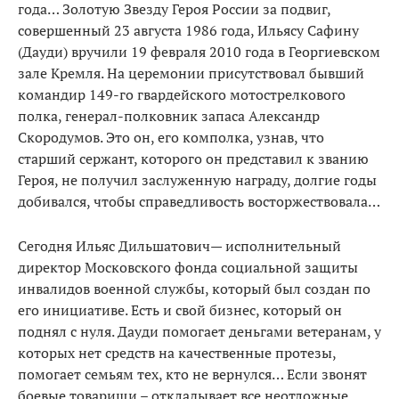
года… Золотую Звезду Героя России за подвиг,
совершенный 23 августа 1986 года, Ильясу Сафину
(Дауди) вручили 19 февраля 2010 года в Георгиевском
зале Кремля. На церемонии присутствовал бывший
командир 149-го гвардейского мотострелкового
полка, генерал-полковник запаса Александр
Скородумов. Это он, его комполка, узнав, что
старший сержант, которого он представил к званию
Героя, не получил заслуженную награду, долгие годы
добивался, чтобы справедливость восторжествовала…
Сегодня Ильяс Дильшатович— исполнительный
директор Московского фонда социальной защиты
инвалидов военной службы, который был создан по
его инициативе. Есть и свой бизнес, который он
поднял с нуля. Дауди помогает деньгами ветеранам, у
которых нет средств на качественные протезы,
помогает семьям тех, кто не вернулся… Если звонят
боевые товарищи – откладывает все неотложные