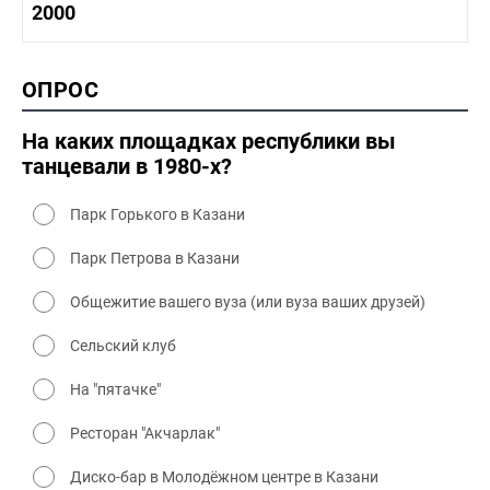
1990-2000 история
2000
1980 - 1990 быт
1990-2000 промышленность
1990-2000 культура
2000 история
ОПРОС
2000 промышленность
2000 культура
На каких площадках республики вы
танцевали в 1980-х?
Парк Горького в Казани
Парк Петрова в Казани
Общежитие вашего вуза (или вуза ваших друзей)
Сельский клуб
На "пятачке"
Ресторан "Акчарлак"
Диско-бар в Молодёжном центре в Казани