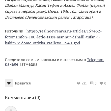
Шайхи Маннур, Хасан Туфан и Ахмед Файзи (первый
справа в первом ряду). Июнь, 1940 год, санаторий в
Васильево (Зеленодольский район Татарстана).
Источник :
https://realnoevremya.ru/articles/157432-
fotomarafon-100-letie-tassr-mannur-dzhalil-tufan-i-
hakim-v-dome-otdyha-vasilevo-1940-god
Следите за самым важным и интересным в
Telegram-
канале
Татмедиа
731
0
0
Нравится
Комментарии (0)