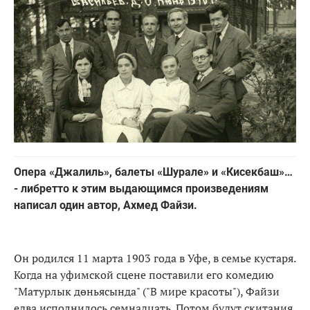
Опера «Джалиль», балеты «Шурале» и «Кисекбаш»…
- либретто к этим выдающимся произведениям
написал один автор, Ахмед Файзи.
Он родился 11 марта 1903 года в Уфе, в семье кустаря.
Когда на уфимской сцене поставили его комедию
"Матурлык дөньясында" ("В мире красоты"), Файзи
едва исполнилось семнадцать. Потом будут скитания