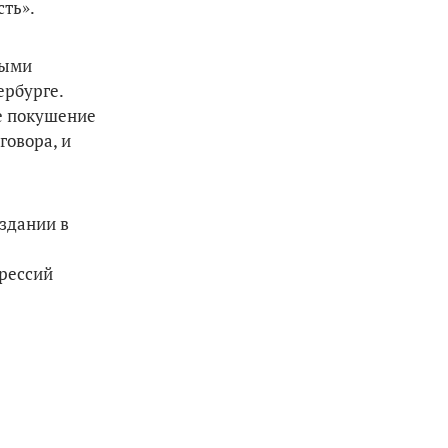
сть».
ными
ербурге.
се покушение
говора, и
оздании в
прессий