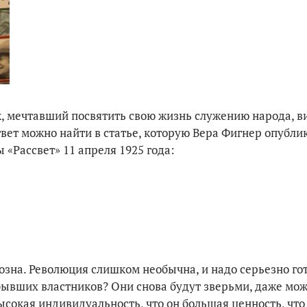
к, мечтавший посвятить свою жизнь служению народа, ви
вет можно найти в статье, которую Вера Фигнер опубли
«Рассвет» 11 апреля 1925 года:
озна. Революция слишком необычна, и надо серьезно гот
о бывших властников? Они снова будут зверьми, даже мо
ысокая индивидуальность, что он большая ценность, что