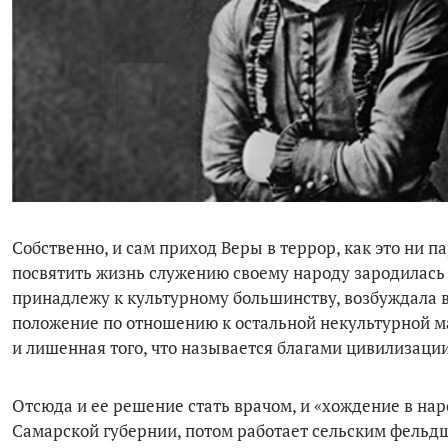
Собственно, и сам приход Веры в террор, как это ни 
посвятить жизнь служению своему народу зародилась у
принадлежу к культурному большинству, возбуждала в
положение по отношению к остальной некультурной ма
и лишенная того, что называется благами цивилизации
Отсюда и ее решение стать врачом, и «хождение в на
Самарской губернии, потом работает сельским фельдше