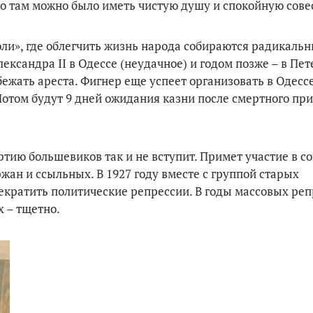
ко там можно было иметь чистую душу и спокойную сове
воли», где облегчить жизнь народа собираются радикаль
лександра II в Одессе (неудачное) и годом позже – в Пет
збежать ареста. Фигнер еще успеет организовать в Одес
отом будут 9 дней ожидания казни после смертного при
тию большевиков так и не вступит. Примет участие в с
жан и ссыльных. В 1927 году вместе с группой старых
екратить политические репрессии. В годы массовых ре
х – тщетно.