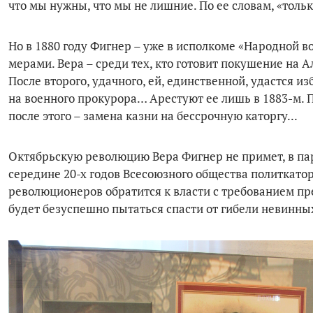
что мы нужны, что мы не лишние. По ее словам, «толь
Но в 1880 году Фигнер – уже в исполкоме «Народной 
мерами. Вера – среди тех, кто готовит покушение на А
После второго, удачного, ей, единственной, удастся и
на военного прокурора… Арестуют ее лишь в 1883-м. П
после этого – замена казни на бессрочную каторгу...
Октябрьскую революцию Вера Фигнер не примет, в пар
середине 20-х годов Всесоюзного общества политкатор
революционеров обратится к власти с требованием пр
будет безуспешно пытаться спасти от гибели невинны