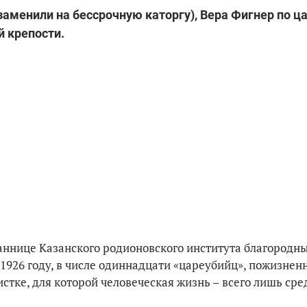
заменили на бессрочную каторгу), Вера Фигнер по ц
й крепости.
таннице Казанского родионовского института благородн
 1926 году, в числе одиннадцати «цареубийц», пожизне
истке, для которой человеческая жизнь – всего лишь сре