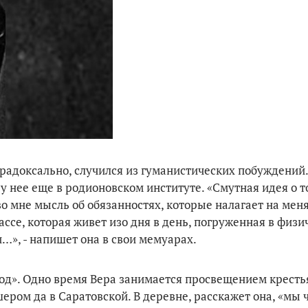
парадоксально, случился из гуманистических побуждений
 нее еще в родионовском институте. «Смутная идея о то
о мне мысль об обязанностях, которые налагает на мен
ссе, которая живет изо дня в день, погруженная в физи
…», - напишет она в свои мемуарах.
род». Одно время Вера занимается просвещением кресть
ром да в Саратовской. В деревне, расскажет она, «мы 