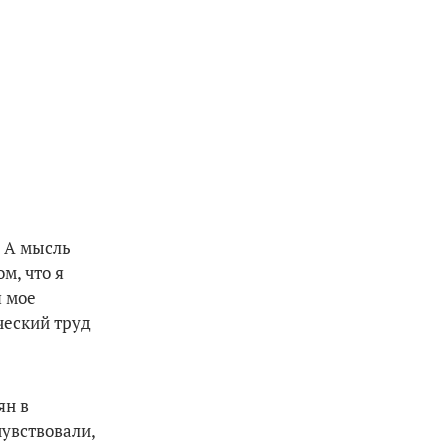
. А мысль
м, что я
я мое
ческий труд
ян в
чувствовали,