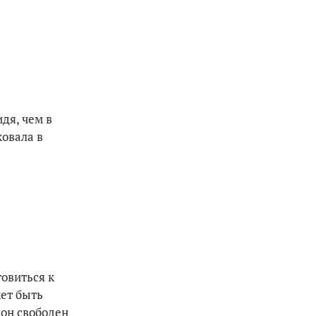
дя, чем в
ковала в
овиться к
жет быть
 он свободен