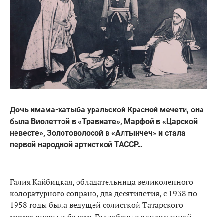
Дочь имама-хатыба уральской Красной мечети, она
была Виолеттой в «Травиате», Марфой в «Царской
невесте», Золотоволосой в «Алтынчеч» и стала
первой народной артисткой ТАССР…
Галия Кайбицкая, обладательница великолепного
колоратурного сопрано, два десятилетия, с 1938 по
1958 годы была ведущей солисткой Татарского
театра оперы и балета. Галиябану в одноименной