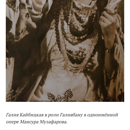
Галия Кайбицкая в роли Галиябану в одноимённой
опере Мансура Музафарова.