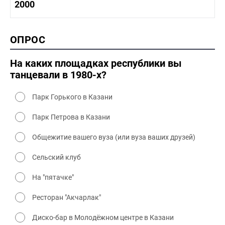
1990-2000 история
2000
1980 - 1990 быт
1990-2000 промышленность
1990-2000 культура
2000 история
ОПРОС
2000 промышленность
2000 культура
На каких площадках республики вы
танцевали в 1980-х?
Парк Горького в Казани
Парк Петрова в Казани
Общежитие вашего вуза (или вуза ваших друзей)
Сельский клуб
На "пятачке"
Ресторан "Акчарлак"
Диско-бар в Молодёжном центре в Казани