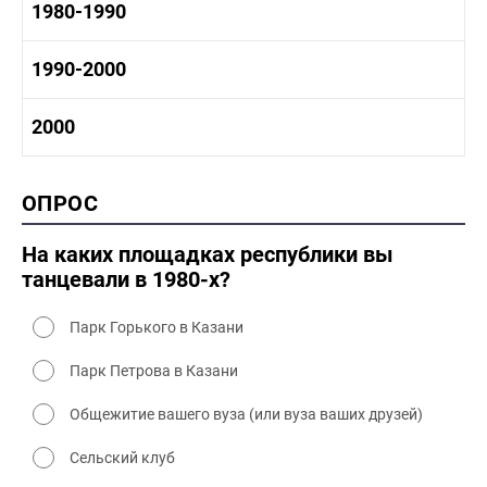
1970-1980 история
1980-1990
1960-1970 культура
1970-1980 промышленность
1970-1980 культура
1980 -1990 история
1990-2000
1970 - 1980 быт
1980-1990 промышленность
1980-1990 культура
1990-2000 история
2000
1980 - 1990 быт
1990-2000 промышленность
1990-2000 культура
2000 история
ОПРОС
2000 промышленность
2000 культура
На каких площадках республики вы
танцевали в 1980-х?
Парк Горького в Казани
Парк Петрова в Казани
Общежитие вашего вуза (или вуза ваших друзей)
Сельский клуб