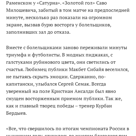
Раменском у «Сатурна». «Золотой гол» Саво
Милошевича, забитый в том матче на предпоследней
минуте, несколько раз показали на огромном
экране, вызвав бурю восторга у болельщиков,
заполнивших зал до отказа.
Вместе с болельщиками заново переживали минуты
триумфа и футболисты. В модных пиджаках, с
галстуками рубинового цвета, они светились от
счастья. Любимец публики Макбет Сибайя веселился,
не пытаясь скрыть эмоции. Сдержанно, по-
капитански, улыбался Сергей Семак. Всегда
уверенный на поле Кристиан Ансалди был явно
смущен восторженным приемом публики. Так же,
как и главный творец победы – тренер Курбан
Бердыев.
«Все, что свершилось по итогам чемпионата России в
нынешнем году, случилось во многом благодаря тем,