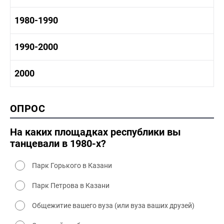
1960 - 1970 социальные объекты
1960-1970 промышленность
1970-1980 история
1980-1990
1960-1970 культура
1970-1980 промышленность
1970-1980 культура
1980 -1990 история
1990-2000
1970 - 1980 быт
1980-1990 промышленность
1980-1990 культура
1990-2000 история
2000
1980 - 1990 быт
1990-2000 промышленность
1990-2000 культура
2000 история
ОПРОС
2000 промышленность
2000 культура
На каких площадках республики вы
танцевали в 1980-х?
Парк Горького в Казани
Парк Петрова в Казани
Общежитие вашего вуза (или вуза ваших друзей)