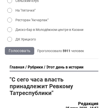
Сельский клуб
На "пятачке"
Ресторан "Акчарлак"
Диско-бар в Молодёжном центре в Казани
ДК Урицкого
Голосовать
Проголосовало
5911
человек
Главная
Рубрики
Этот день в истории
"С сего часа власть
принадлежит Ревкому
Татреспублики"
Редакция
25 июнь 2020 - 15:57