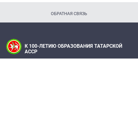
ОБРАТНАЯ СВЯЗЬ
К 100-ЛЕТИЮ ОБРАЗОВАНИЯ ТАТАРСКОЙ
АССР
Телефон:
(843) 222 09 79
Адрес редакции: Редакция журнала "Татарстан",
420066, г. Казань, ул. Декабристов, 2
100let.tassr@mail.ru
При поддержке Института истории им. Ш. Марджани
АН РТ, Института татарской энциклопедии и
регионоведения Академии наук Республики
Татарстан, Архивов Республики Татарстан,
Национального музея РТ