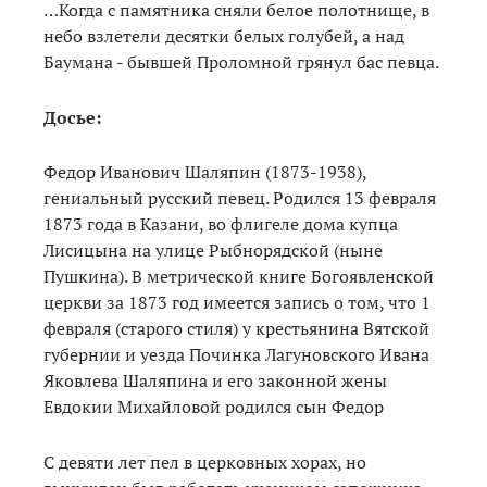
…Когда с памятника сняли белое полотнище, в
небо взлетели десятки белых голубей, а над
Баумана - бывшей Проломной грянул бас певца.
Досье:
Федор Иванович Шаляпин (1873-1938),
гениальный русский певец. Родился 13 февраля
1873 года в Казани, во флигеле дома купца
Лисицына на улице Рыбнорядской (ныне
Пушкина). В метрической книге Богоявленской
церкви за 1873 год имеется запись о том, что 1
февраля (старого стиля) у крестьянина Вятской
губернии и уезда Починка Лагуновского Ивана
Яковлева Шаляпина и его законной жены
Евдокии Михайловой родился сын Федор
С девяти лет пел в церковных хорах, но