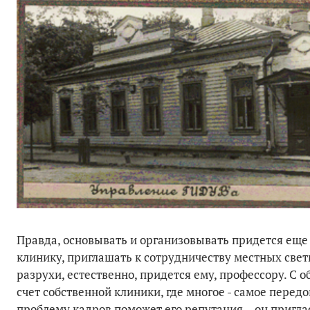
Правда, основывать и организовывать придется еще 
клинику, приглашать к сотрудничеству местных све
разрухи, естественно, придется ему, профессору. С 
счет собственной клиники, где многое - самое пере
проблему кадров поможет его репутация – он пригла