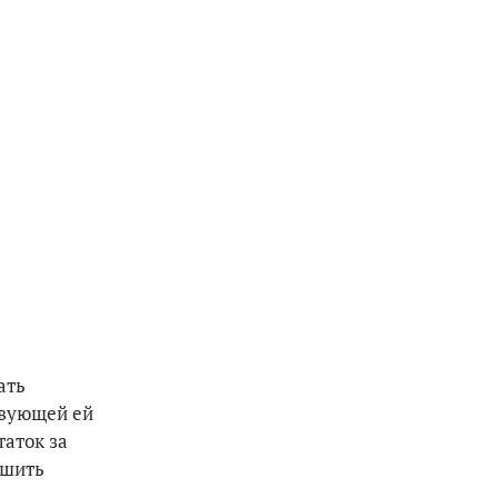
ать
твующей ей
таток за
ешить
.