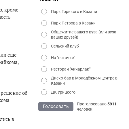
о, кроме
Парк Горького в Казани
мость
Парк Петрова в Казани
Общежитие вашего вуза (или вуза
ваших друзей)
Сельский клуб
али еще
На "пятачке"
райкома,
Ресторан "Акчарлак"
Диско-бар в Молодёжном центре в
Казани
л решение об
ДК Урицкого
кома
Проголосовало
5911
Голосовать
человек
лись в