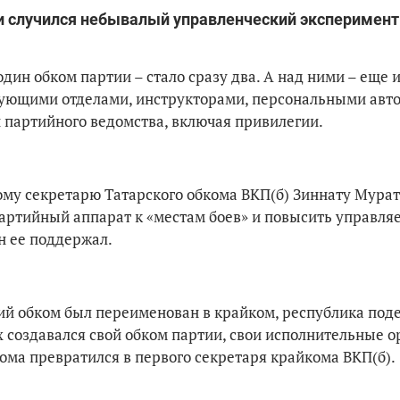
и случился небывалый управленческий эксперимент
один обком партии – стало сразу два. А над ними – еще 
едующими отделами, инструкторами, персональными авто
партийного ведомства, включая привилегии.
у секретарю Татарского обкома ВКП(б) Зиннату Мурат
артийный аппарат к «местам боев» и повысить управля
н ее поддержал.
кий обком был переименован в крайком, республика поде
х создавался свой обком партии, свои исполнительные 
кома превратился в первого секретаря крайкома ВКП(б).