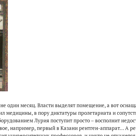
не один месяц. Власти выделят помещение, а вот оснащ
тил медицины, в пору диктатуры пролетариата и сопутс
оборудованием Лурия поступит просто – восполнит недос
довое, например, первый в Казани рентген-аппарат… А р
сит университетских профессоров, и никто не откажется