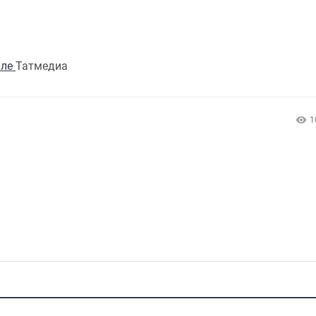
але
Татмедиа
1