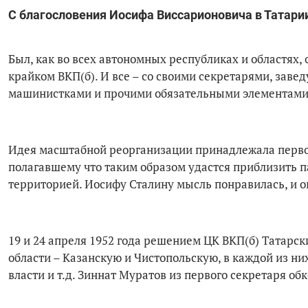
С благословения Иосифа Виссарионовича в Татари
Был, как во всех автономных республиках и областях, 
крайком ВКП(б). И все – со своими секретарями, зав
машинистками и прочими обязательными элементами 
Идея масштабной реорганизации принадлежала первом
полагавшему что таким образом удастся приблизить п
территорией. Иосифу Сталину мысль понравилась, и о
19 и 24 апреля 1952 года решением ЦК ВКП(б) Татарс
области – Казанскую и Чистопольскую, в каждой из ни
власти и т.д. Зиннат Муратов из первого секретаря об