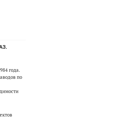
АЗ.
984 года.
заводов по
одимости
ектов