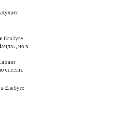
будущих
в Елабуге
анда», но в
парант
о снесли.
 в Елабуге