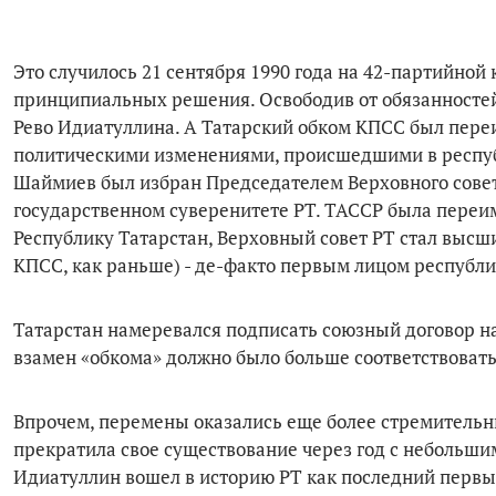
Это случилось 21 сентября 1990 года на 42-партийно
принципиальных решения. Освободив от обязанностей
Рево Идиатуллина. А Татарский обком КПСС был пер
политическими изменениями, происшедшими в республ
Шаймиев был избран Председателем Верховного совета
государственном суверенитете РТ. ТАССР была переи
Республику Татарстан, Верховный совет РТ стал высши
КПСС, как раньше) - де-факто первым лицом республи
Татарстан намеревался подписать союзный договор н
взамен «обкома» должно было больше соответствоват
Впрочем, перемены оказались еще более стремительн
прекратила свое существование через год с небольши
Идиатуллин вошел в историю РТ как последний первы