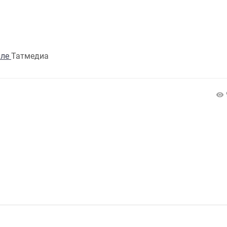
але
Татмедиа