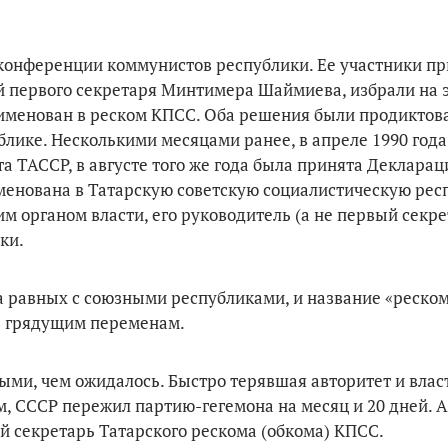
й конференции коммунистов республики. Ее участники п
 первого секретаря Минтимера Шаймиева, избрали на э
еименован в реском КПСС. Оба решения были продикто
ике. Несколькими месяцами ранее, в апреле 1990 год
 ТАССР, в августе того же года была принята Декларац
менована в Татарскую советскую социалистическую респ
м органом власти, его руководитель (а не первый секр
ки.
а равных с союзными республиками, и название «реско
ь грядущим переменам.
ыми, чем ожидалось. Быстро терявшая авторитет и вла
м, СССР пережил партию-гегемона на месяц и 20 дней. А
й секретарь Татарского рескома (обкома) КПСС.