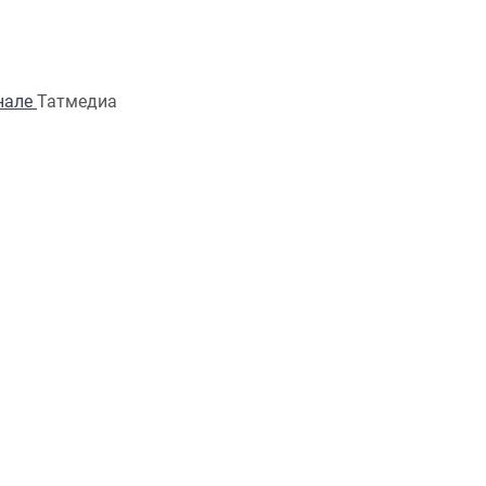
анале
Татмедиа
Ещё
ОБРАТНАЯ СВЯЗЬ
Телефон:
(843) 222 09 79
Адрес редакции: Редакция жу
100let.tassr@mail.ru
При поддержке Института ис
энциклопедии и регионовед
Республики Татарстан, Нац