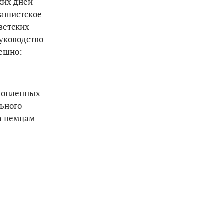
ких дней
фашистское
ветских
уководство
пешно:
ннопленных
льного
а немцам