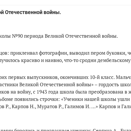
ой Отечественной войны.
колы №90 пери­ода Великой Отечественной войны.
цов: прикле­ивал фотографии, выводил пером буковки, ч
олучилось красиво и наивно, что‑то сродни дембельскому
воих первых выпускников, окончивших 10‑й класс. Маль
астники Великой Отечественной войны» – гордость шко
ов на войну, с 1943 года школа была преобразова­на в 
ль­боме появились строчки: «Ученики нашей школы ушли
 Р., Карпов Н., Му­ратов Р., Галимов И. …» Карпов и Га­л
армии боролись и призванные ученики: Сергина А., Була