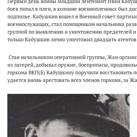
Первый день войны младший лейтенант Иван Кабушк
боев попал в плен, в колонне военнопленных был до
подполье. Кабушкин вошел в Военный совет партиз
военнослужащих, стал помощником начальника разве
группой по выявлению и уничтожению предателей и 
только Кабушкин лично уничтожил двадцать агентов
Став начальником оперативной группы, Жан органи
из лагерей, добывал оружие, боеприпасы, продоволь
горкома ВКП(Б) Кабушкину поручили восстановить п
удается вновь арестовать всех членов горкома, за 