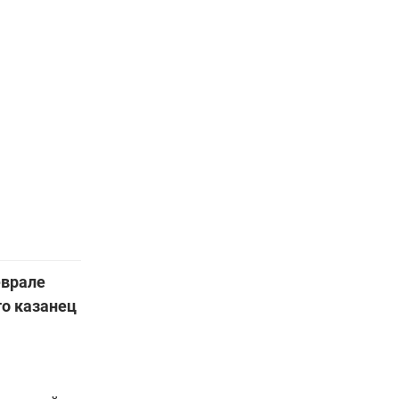
еврале
то казанец