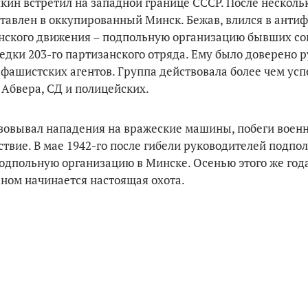
ин встретил на западной границе СССР. После несколь
ставлен в оккупированный Минск. Бежав, влился в анти
анского движения – подпольную организацию бывших со
дки 203-го партизанского отряда. Ему было доверено р
фашистских агентов. Группа действовала более чем ус
 Абвера, СД и полицейских.
зовывал нападения на вражеские машины, побеги вое
ствие. В мае 1942-го после гибели руководителей подпо
одпольную организацию в Минске. Осенью этого же год
Жаном начинается настоящая охота.