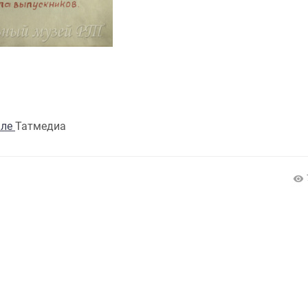
але
Татмедиа