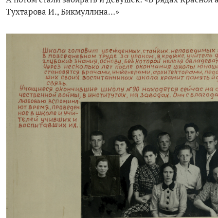
Тухтарова И., Бикмул­лина…»