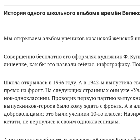
История одного школьного альбома времён Велик
Мы открываем альбом учеников казанской женской ш
Совершенно бесплатно его оформ­лял художник Ф. Куп
линеечке, как бы это назвали сейчас, инфографику. П
Школа открылась в 1936 году. А в 1942‑м выпустила с
прямо на фронт. На следующих страницах они уже «Уч
нок-одноклассниц. Проводив пер­вую партию выпускник
выпускников-героев было кому ждать с фронта. А в а
добро­вольцами: это были ученики 10‑го класса: Назиров
кстати, не вернулись к своим одноклассницам.
А потом стали забирать и девушек: «В рядах Красной 