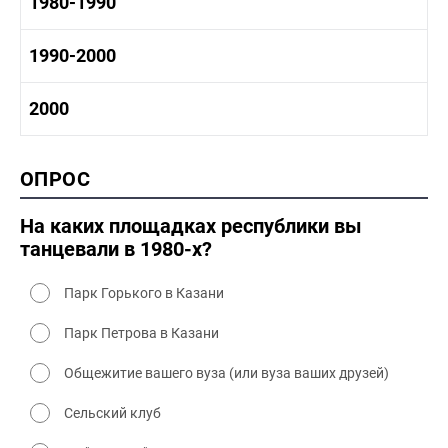
1970-1980 история
1980-1990
1960-1970 культура
1970-1980 промышленность
1970-1980 культура
1980 -1990 история
1990-2000
1970 - 1980 быт
1980-1990 промышленность
1980-1990 культура
1990-2000 история
2000
1980 - 1990 быт
1990-2000 промышленность
1990-2000 культура
2000 история
ОПРОС
2000 промышленность
2000 культура
На каких площадках республики вы
танцевали в 1980-х?
Парк Горького в Казани
Парк Петрова в Казани
Общежитие вашего вуза (или вуза ваших друзей)
Сельский клуб