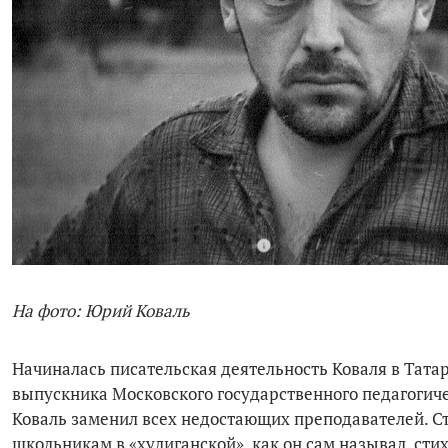
На фото: Юрий Коваль
Начиналась писательская деятельность Коваля в Тата
выпускника Московского государственного педагогиче
Коваль заменил всех недостающих преподавателей. Ст
школьникам в «хулиганской», как он сам называл, ст