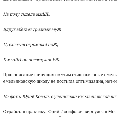
На полу сидела мыШЬ
.
Вдруг вбегает грозный муЖ
И, схватив огромный ноЖ
,
К мыШИ он ползёт, как УЖ.
Правописание шипящих по этим стишкам юные емельян
емельяновскую школу не постигла оптимизация, нет-н
На фото: Юрий Коваль с учениками Емельяновской ш
Отработав практику, Юрий Иосифович вернулся в Моск