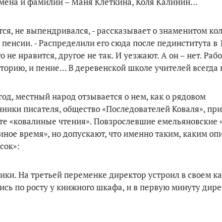
имена и фамилии – Маня Клеткина, Коля Калинин…
тся, не выпендривался, - рассказывает о знаменитом ко
енсии. - Распределили его сюда после пединститута в 1
 не нравится, другое не так. И уезжают. А он – нет. Рабо
сторию, и пение… В деревенской школе учителей всегда 
год, местный народ отзывается о нем, как о рядовом
ники писателя, общество «Последователей Коваля», при
кте «ковалиные чтения». Повзрослевшие емельяновские 
иное время», но допускают, что именно таким, каким оп
сок»:
ики. На третьей переменке директор устроил в своем к
сь по росту у книжного шкафа, и в первую минуту дире