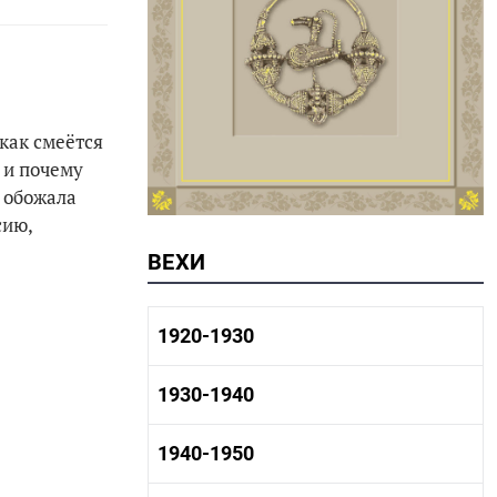
 как смеётся
 и почему
» обожала
сию,
ВЕХИ
1920-1930
1920-1930 история
1930-1940
1920-1930 промышленность
1920-1930 культура
1930-1940 история
1940-1950
1930-1940 промышленность
1930-1940 культура