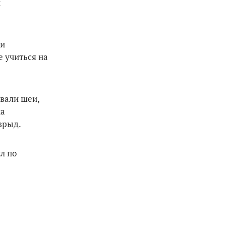
и
ки
е учиться на
вали шеи,
на
взрыд.
л по