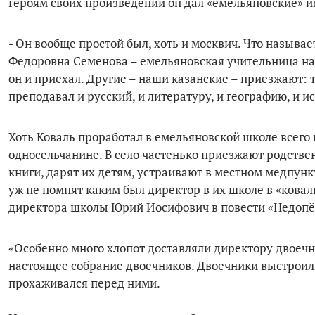
героям своих произведений он дал «емельяновские» 
- Он вообще простой был, хоть и москвич. Что называе
Федоровна Семенова – емельяновская учительница на п
он и приехал. Другие – наши казанские – приезжают: то
преподавал и русский, и литературу, и географию, и и
Хоть Коваль проработал в емельяновской школе всего 
односельчанине. В село частенько приезжают родствен
книги, дарят их детям, устраивают в местном медпун
уж не помнят каким был директор в их школе в «ковал
директора школы Юрий Иосифович в повести «Недопё
«Особенно много хлопот доставляли директору двоечн
настоящее собрание двоечников. Двоечники выстроили
прохаживался перед ними.