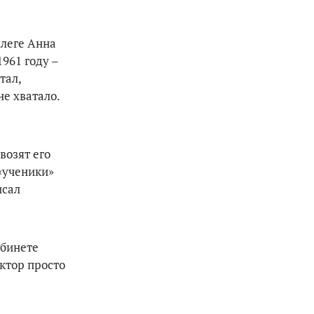
ллеге Анна
961 году –
тал,
не хватало.
возят его
«ученики»
исал
абинете
ктор просто