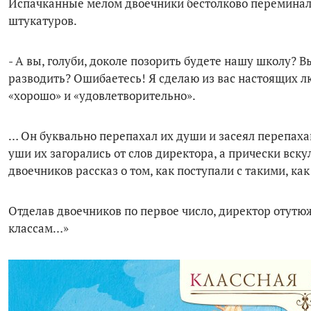
Испачканные мелом двоечники бестолково переминалис
штукатуров.
- А вы, голуби, доколе позорить будете нашу школу? В
разводить? Ошибаетесь! Я сделаю из вас настоящих лю
«хорошо» и «удовлетворительно».
… Он буквально перепахал их души и засеял перепаха
уши их загорались от слов директора, а прически вск
двоечников рассказ о том, как поступали с такими, ка
Отделав двоечников по первое число, директор отутюж
классам…»