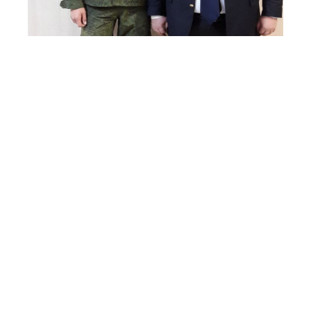
Р.S. Своего сына Ильяс назвал Дауддином. В
честь сына даже сменил фамилию – на Дауди.
Отцовская любовь, однако, не помешала
воспитать сына настоящим мужчиной. Три года
назад парень отслужил срочную – разведчиком-
снайпером в 45-й отдельной гвардейской
бригаде специального назначения ВДВ.
Фото:
protatarstan.ru
Следите за самым важным и интересным в
Telegram-канале
Татмедиа