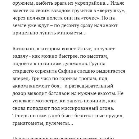
оружием, выбить врага из укрепрайона… Ильяс
вместе со своим взводом грузится в «вертушку»,
через полчаса полета они на «точке». Но на
земле уже ждут – по десанту сразу начинают
прицельно лупить минометы…
Батальон, в котором воюет Ильяс, получает
задачу - как можно быстрее, по высотам,
подойти к позициям душманов. Группа
старшего сержанта Сафина спешно выдвигается
вперед. Три часа по горным тропам, под
аккомпанемент боя, - и разведывательный
дозор выводит батальон на нужные высоты. Не
успевают мотострелки занять позицию, как
снова попадают под массированный огонь.
Теперь по ним в лоб бьют безоткатные орудия,
гранатометы, пулеметы…
Подразделения рассредоточиваются, чтобы