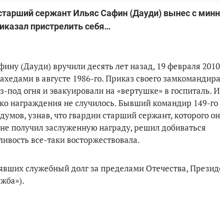
тарший сержант Ильяс Сафин (Дауди) вынес с минн
риказал пристрелить себя…
ину (Дауди) вручили десять лет назад, 19 февраля 2010 
жахедами в августе 1986-го. Приказ своего замкомандир
-под огня и эвакуировали на «вертушке» в госпиталь. 
нако награждения не случилось. Бывший командир 149-го
умов, узнав, что гвардии старший сержант, которого о
 не получил заслуженную награду, решил добиваться
ливость все-таки восторжествовала.
олнявших служебный долг за пределами Отечества, Презид
жба»).