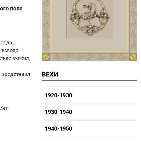
ого поля
года, -
а взвода
Ильяс выжил,
н представил
ВЕХИ
1920-1930
ент
1920-1930 история
1930-1940
1920-1930 промышленность
1920-1930 культура
1930-1940 история
1940-1950
1930-1940 промышленность
1930-1940 культура