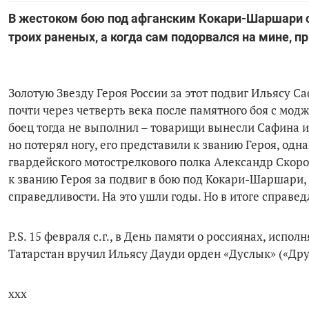
В жестоком бою под афганским Кокари-Шаршари с
троих раненых, а когда сам подорвался на мине, п
Золотую Звезду Героя России за этот подвиг Ильясу Саф
почти через четверть века после памятного боя с мод
боец тогда не выполнил – товарищи вынесли Сафина из
но потерял ногу, его представили к званию Героя, од
гвардейского мотострелкового полка Александр Скород
к званию Героя за подвиг в бою под Кокари-Шаршари,
справедливости. На это ушли годы. Но в итоге справед
P.S. 15 февраля с.г., в День памяти о россиянах, исп
Татарстан вручил Ильясу Дауди орден «Дуслык» («Дру
ххх