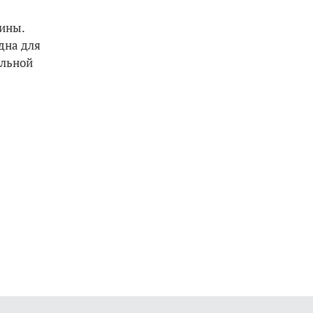
ины.
дна для
ельной