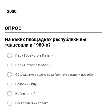
1980-1990 промышленность
1980-1990 культура
1990-2000 история
2000
1980 - 1990 быт
1990-2000 промышленность
1990-2000 культура
2000 история
ОПРОС
2000 промышленность
2000 культура
На каких площадках республики вы
танцевали в 1980-х?
Парк Горького в Казани
Парк Петрова в Казани
Общежитие вашего вуза (или вуза ваших друзей)
Сельский клуб
На "пятачке"
Ресторан "Акчарлак"