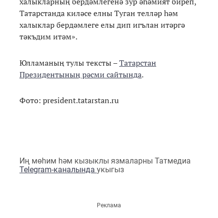
халыкларның бердәмлегенә зур әһәмият биреп,
Татарстанда киләсе елны Туган телләр һәм
халыклар бердәмлеге елы дип игълан итәргә
тәкъдим итәм».
Юлламаның тулы тексты –
Татарстан
Президентының рәсми сайтында
.
Фото: president.tatarstan.ru
Иң мөһим һәм кызыклы язмаларны Татмедиа
Telegram-каналында
укыгыз
Реклама