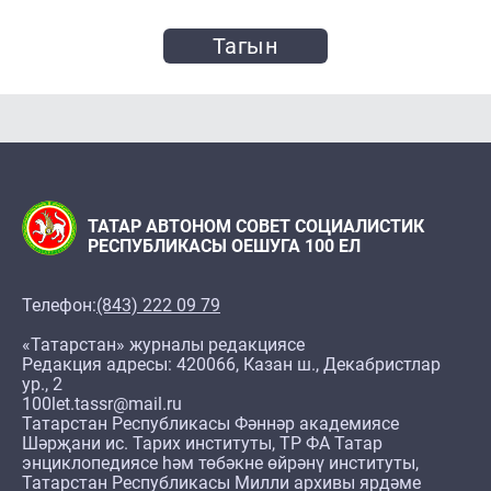
Тагын
ТАТАР АВТОНОМ СОВЕТ СОЦИАЛИСТИК
РЕСПУБЛИКАСЫ ОЕШУГА 100 ЕЛ
Телефон:
(843) 222 09 79
«Татарстан» журналы редакциясе
Редакция адресы: 420066, Казан ш., Декабристлар
ур., 2
100let.tassr@mail.ru
Татарстан Республикасы Фәннәр академиясе
Шәрҗани ис. Тарих институты, ТР ФА Татар
энциклопедиясе һәм төбәкне өйрәнү институты,
Татарстан Республикасы Милли архивы ярдәме