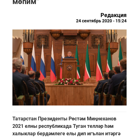
мөһим”
Редакция
24 сентябрь 2020 - 15:24
Татарстан Президенты Рөстәм Миңнеханов
2021 елны республикада Туган телләр һәм
халыклар бердәмлеге елы дип игълан итәргә