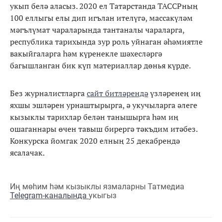
укып белә аласыз. 2020 ел Татарстанда ТАССРның
100 еллыгы елы дип игълан ителүгә, массакүләм
мәгълүмат чараларында тантаналы чараларга,
республика тарихында зур роль уйнаган әһәмиятле
вакыйгаларга һәм күренекле шәхесләргә
багышланган бик күп материаллар дөнья күрде.
Без журналистларга
сайт битләрендә
үзләренең иң
яхшы эшләрен урнаштырырга, ә укучыларга әлеге
кызыклы тарихлар белән танышырга һәм иң
ошаганнары өчен тавыш бирергә тәкъдим итәбез.
Конкурска йомгак 2020 елның 25 декабрендә
ясалачак.
Иң мөһим һәм кызыклы язмаларны Татмедиа
Telegram-каналында
укыгыз