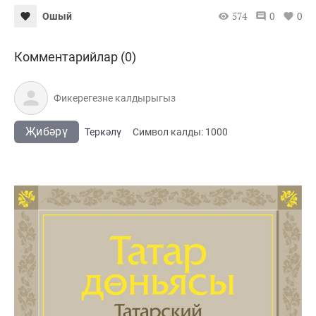
574
0
0
Ошый
Комментарийлар (0)
Җибәрү
Теркәлү
Cимвол калды:
1000