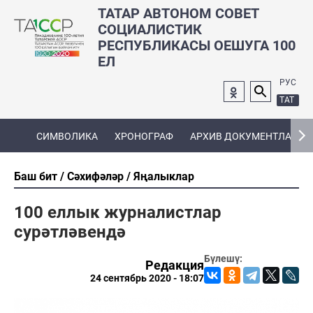
ТАТАР АВТОНОМ СОВЕТ
СОЦИАЛИСТИК
РЕСПУБЛИКАСЫ ОЕШУГА 100
ЕЛ
РУС
ТАТ
СИМВОЛИКА
ХРОНОГРАФ
АРХИВ ДОКУМЕНТЛАРЫ
Баш бит
Сәхифәләр
Яңалыклар
100 еллык журналистлар
сурәтләвендә
Бүлешү:
Редакция
24 сентябрь 2020 - 18:07