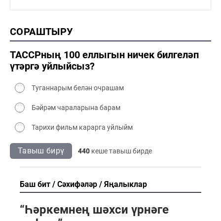
1990-2000 сәнәгать
1990-2000 мәдәният
2000 тарих
СОРАШТЫРУ
2000 сәнәгать
2000 мәдәният
ТАССРның 100 еллыгын ничек билгеләп
үтәргә уйлыйсыз?
Туганнарым белән очрашам
Бәйрәм чараларына барам
Тарихи фильм карарга уйлыйм
Тавыш бирү
440
кеше тавыш бирде
Баш бит
Сәхифәләр
Яңалыклар
“Һәркемнең шәхси үрнәге