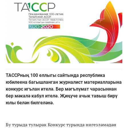
ТАССРның 100 еллыгы сайтында республика
юбилеена багышланган журналист материалларына
конкурс игълан ителә. Бер мәгълүмат чарасыннан
бер мәкалә кабул ителә. Җиңүче ачык тавыш бирү
юлы белән билгеләнә.
Бу турыда тулырак Конкурс турында нигезләмәдән