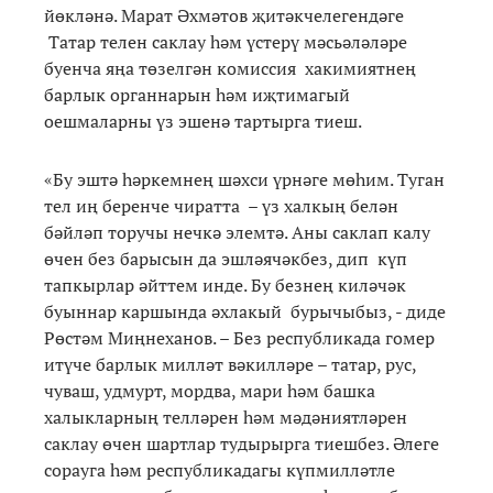
йөкләнә. Марат Әхмәтов җитәкчелегендәге
Татар телен саклау һәм үстерү мәсьәләләре
буенча яңа төзелгән комиссия хакимиятнең
барлык органнарын һәм иҗтимагый
оешмаларны үз эшенә тартырга тиеш.
«Бу эштә һәркемнең шәхси үрнәге мөһим. Туган
тел иң беренче чиратта – үз халкың белән
бәйләп торучы нечкә элемтә. Аны саклап калу
өчен без барысын да эшләячәкбез, дип күп
тапкырлар әйттем инде. Бу безнең киләчәк
буыннар каршында әхлакый бурычыбыз, - диде
Рөстәм Миңнеханов. – Без республикада гомер
итүче барлык милләт вәкилләре – татар, рус,
чуваш, удмурт, мордва, мари һәм башка
халыкларның телләрен һәм мәдәниятләрен
саклау өчен шартлар тудырырга тиешбез. Әлеге
сорауга һәм республикадагы күпмилләтле