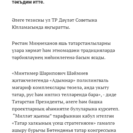
тәкъдим итте.
Әлеге тезисны ул ТР Дәүләт Советына
Юлламасында яңгыратты.
Рөстәм Миңнеханов яшь татарстанлыларны
үзара хөрмәт һәм этномәдәни традицияләрдә
тәрбияләүнең мөһимлегенә басым ясады.
«Минтимер Шәрипович Шәймиев
җитәкчелегендә «Адымнар» полилингваль
мәгариф комплекслары төзелә, анда укыту
татар, рус һәм инглиз телләрендә бара», - диде
Татарстан Президенты, әлеге һәм башка
проектларның әһәмиятле булуларына күрсәтеп.
“Милләт җыены” тарафыннан кабул ителгән
«Татар халкының үсеш стратегиясен» гамәлгә
ашыру бурычы Бөтендөнья татар конгрессына