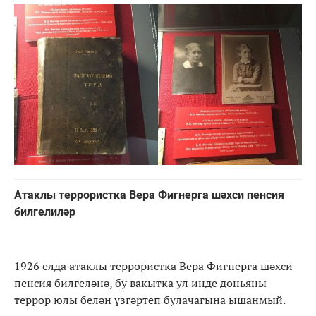
Атаклы террористка Вера Фигнерга шәхси пенсия
билгелиләр
1926 елда атаклы террористка Вера Фигнерга шәхси
пенсия билгеләнә, бу вакытка ул инде дөньяны
террор юлы белән үзгәртеп булачагына ышанмый.