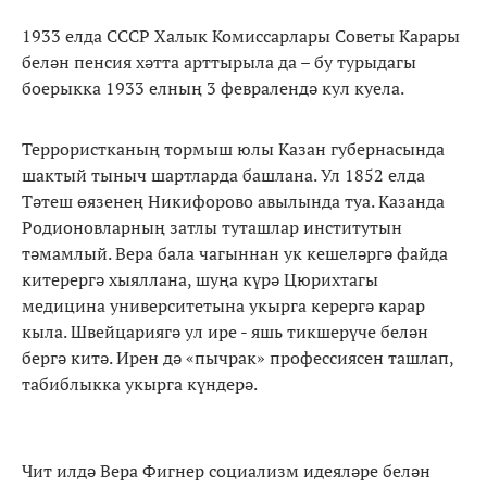
1933 елда СССР Халык Комиссарлары Советы Карары
белән пенсия хәтта арттырыла да – бу турыдагы
боерыкка 1933 елның 3 февралендә кул куела.
Террористканың тормыш юлы Казан губернасында
шактый тыныч шартларда башлана. Ул 1852 елда
Тәтеш өязенең Никифорово авылында туа. Казанда
Родионовларның затлы туташлар институтын
тәмамлый. Вера бала чагыннан ук кешеләргә файда
китерергә хыяллана, шуңа күрә Цюрихтагы
медицина университетына укырга керергә карар
кыла. Швейцариягә ул ире - яшь тикшерүче белән
бергә китә. Ирен дә «пычрак» профессиясен ташлап,
табиблыкка укырга күндерә.
Чит илдә Вера Фигнер социализм идеяләре белән