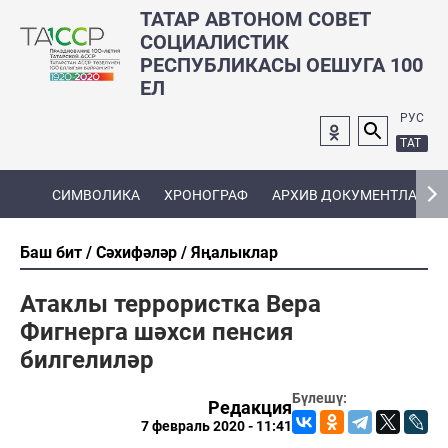
ТАТАР АВТОНОМ СОВЕТ
СОЦИАЛИСТИК
РЕСПУБЛИКАСЫ ОЕШУГА 100
ЕЛ
РУС
ТАТ
СИМВОЛИКА
ХРОНОГРАФ
АРХИВ ДОКУМЕНТЛАРЫ
Баш бит
Сәхифәләр
Яңалыклар
Атаклы террористка Вера
Фигнерга шәхси пенсия
билгелиләр
Бүлешү:
Редакция
7 февраль 2020 - 11:41