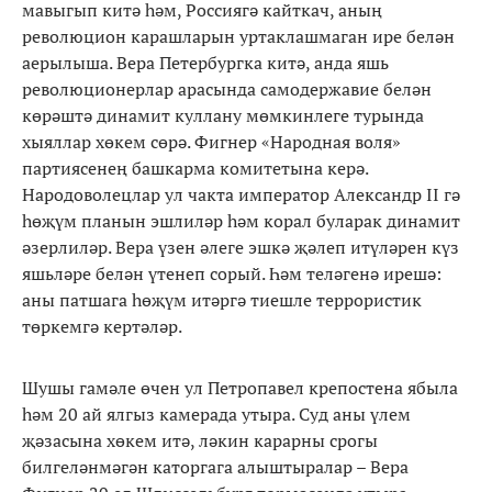
мавыгып китә һәм, Россиягә кайткач, аның
революцион карашларын уртаклашмаган ире белән
аерылыша. Вера Петербургка китә, анда яшь
революционерлар арасында самодержавие белән
көрәштә динамит куллану мөмкинлеге турында
хыяллар хөкем сөрә. Фигнер «Народная воля»
партиясенең башкарма комитетына керә.
Народоволецлар ул чакта император Александр II гә
һөҗүм планын эшлиләр һәм корал буларак динамит
әзерлиләр. Вера үзен әлеге эшкә җәлеп итүләрен күз
яшьләре белән үтенеп сорый. Һәм теләгенә ирешә:
аны патшага һөҗүм итәргә тиешле террористик
төркемгә кертәләр.
Шушы гамәле өчен ул Петропавел крепостена ябыла
һәм 20 ай ялгыз камерада утыра. Суд аны үлем
җәзасына хөкем итә, ләкин карарны срогы
билгеләнмәгән каторгага алыштыралар – Вера