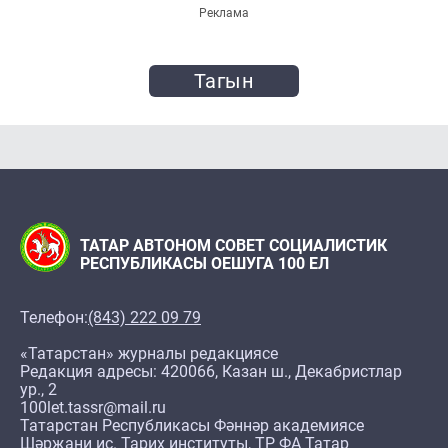
Реклама
Тагын
ТАТАР АВТОНОМ СОВЕТ СОЦИАЛИСТИК
РЕСПУБЛИКАСЫ ОЕШУГА 100 ЕЛ
Телефон:
(843) 222 09 79
«Татарстан» журналы редакциясе
Редакция адресы: 420066, Казан ш., Декабристлар
ур., 2
100let.tassr@mail.ru
Татарстан Республикасы Фәннәр академиясе
Шәрҗани ис. Тарих институты, ТР ФА Татар