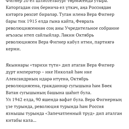
Фигнер 20 ел Шлиссельбург төрмәсендә утыра.
Каторгадан соң берничә ел үткәч, аңа Россиядән
китәргә рөхсәт бирәләр. Туган иленә Вера Фигнер
бары тик 1915 елда гына кайта, Февраль
революциясеннән соң аны Учредительное собрание
әгъзасы итеп сайлыйлар. Ләкин Октябрь
революциясен Вера Фигнер кабул итми, партиягә
керми.
Якыннары «тарихи түти» дип атаган Вера Фигнер
дүрт император – ике Николай һәм ике
Александрның идарә итүенә, Октябрь
революциясенә, гражданнар сугышына һәм Бөек
Ватан сугышының башына шаһит була.
Ул 1942 елда, 90 яшендә вафат була. Вера Фигнерның
үзе турында, революция турында һәм Россия
язмышы турында «Запечатленный труд» дип аталган
китабы кала...