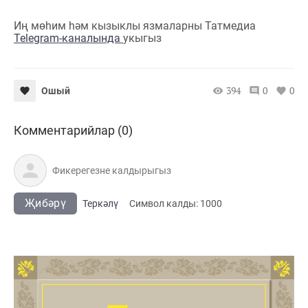
Иң мөһим һәм кызыклы язмаларны Татмедиа
Telegram-каналында
укыгыз
394
0
0
Ошый
Комментарийлар (0)
Җибәрү
Теркәлү
Cимвол калды:
1000