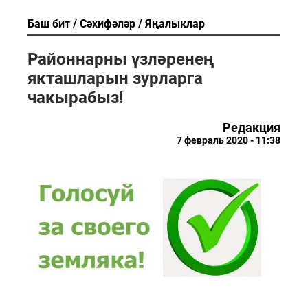
Баш бит
Сәхифәләр
Яңалыклар
Районнарны үзләренең
якташларын зурларга
чакырабыз!
Редакция
7 февраль 2020 - 11:38