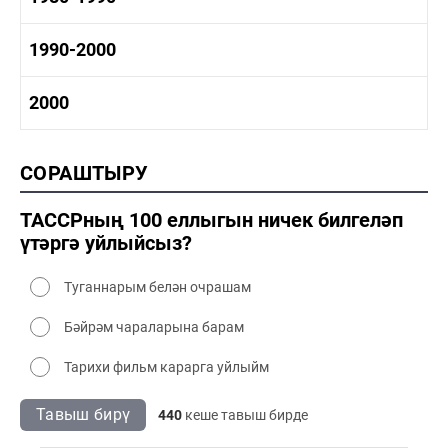
1970-1980 сәнәгать
1970-1980 мәдәният
1980-1990 тарих
1990-2000
1980-1990 сәнәгать
1980-1990 мәдәният
1990-2000 тарих
2000
1990-2000 сәнәгать
1990-2000 мәдәният
2000 тарих
СОРАШТЫРУ
2000 сәнәгать
2000 мәдәният
ТАССРның 100 еллыгын ничек билгеләп
үтәргә уйлыйсыз?
Туганнарым белән очрашам
Бәйрәм чараларына барам
Тарихи фильм карарга уйлыйм
Тавыш бирү
440
кеше тавыш бирде