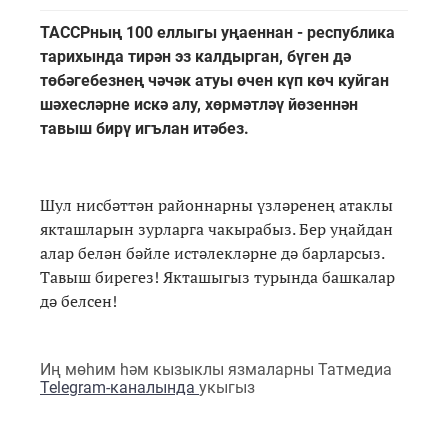
ТАССРның 100 еллыгы уңаеннан - республика
тарихында тирән эз калдырган, бүген дә
төбәгебезнең чәчәк атуы өчен күп көч куйган
шәхесләрне искә алу, хөрмәтләү йөзеннән
тавыш бирү игълан итәбез.
Шул нисбәттән районнарны үзләренең атаклы
якташларын зурларга чакырабыз. Бер уңайдан
алар белән бәйле истәлекләрне дә барларсыз.
Тавыш бирегез! Якташыгыз турында башкалар
дә белсен!
Иң мөһим һәм кызыклы язмаларны Татмедиа
Telegram-каналында
укыгыз