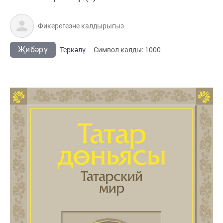
Җибәрү
Теркәлү
Cимвол калды:
1000