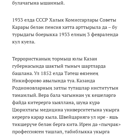
булачагына ышанмый.
1933 елда СССР Халык Комиссарлары Советы
Карары белән пенсия хәтта арттырыла да – бу
турыдагы боерыкка 1933 елның 3 февралендә
кул куела.
Террористканың тормыш юлы Казан
губернасында шактый тыныч шартларда
башлана. Ул 1852 елда Тәтеш өязенең
Никифорово авылында туа. Казанда
Родионовларның затлы туташлар институтын
тәмамлый. Вера бала чагыннан ук кешеләргә
файда китерергә хыяллана, шуңа күрә
Цюрихтагы медицина университетына укырга
керергә карар кыла. Швейцариягә ул ире - яшь
тикшерүче белән бергә китә. Ирен дә «пычрак»
профессиясен ташлап, табиблыкка укырга