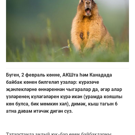
Бүген, 2 февраль көнне, АКШта һәм Канадада
байбак көнен билгеләп узалар: күрәзәче
җәнлекләрне өннәреннән чыгаралар да, әгәр алар
үзләренең күләгәләрен күрә икән (урамда кояшлы
көн булса, бик мөмкин хәл), димәк, кыш тагын 6
атна дәвам итәчәк дигән сүз.
Татарстанда андый юк-бар өчен байбакларны