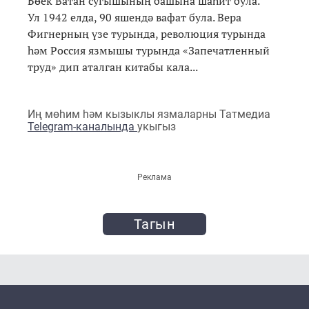
Бөек Ватан сугышының башына шаһит була.
Ул 1942 елда, 90 яшендә вафат була. Вера
Фигнерның үзе турында, революция турында
һәм Россия язмышы турында «Запечатленный
труд» дип аталган китабы кала...
Иң мөһим һәм кызыклы язмаларны Татмедиа
Telegram-каналында
укыгыз
Реклама
Тагын