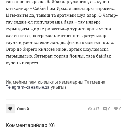
тагын оештырыла. Байбаклар үлмәгән, ә... күчеп
киткәннәр – Сабай һәм Уразай авыллары тирәсенә.
Ыгы-зыгы да, тавыш та яратмый шул алар. Ә Чатыр-
тау елдан-ел популярлаша бара – тау ияләре
турындагы җирле риваятьләр туристларны үзенә
җәлеп итсә, экстремаль мотоспорт яратучылар
тауның үзенчәлекле ландшафтына кызыгып килә.
Әгәр дә бирегә киләсез икән, артык шауламаска
тырышыгыз. Ялтырап торган йонлы, таза байбак
күреп китәрсез.
Иң мөһим һәм кызыклы язмаларны Татмедиа
Telegram-каналында
укыгыз
417
0
0
Ошый
Комментарийлар (0)