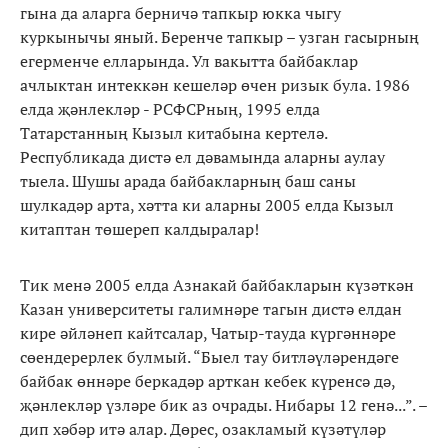
гына да аларга берничә тапкыр юкка чыгу
куркынычы яный. Беренче тапкыр – узган гасырның
егерменче елларында. Ул вакытта байбаклар
ачлыктан интеккән кешеләр өчен ризык була. 1986
елда җәнлекләр - РСФСРның, 1995 елда
Татарстанның Кызыл китабына кертелә.
Республикада дистә ел дәвамында аларны аулау
тыела. Шушы арада байбакларның баш саны
шулкадәр арта, хәтта ки аларны 2005 елда Кызыл
китаптан төшереп калдыралар!
Тик менә 2005 елда Азнакай байбакларын күзәткән
Казан университеты галимнәре тагын дистә елдан
кире әйләнеп кайтсалар, Чатыр-тауда күргәннәре
сөендерерлек булмый. “Быел тау битләүләрендәге
байбак өннәре беркадәр арткан кебек күренсә дә,
җәнлекләр үзләре бик аз очрады. Нибары 12 генә...”. –
дип хәбәр итә алар. Дөрес, озакламый күзәтүләр