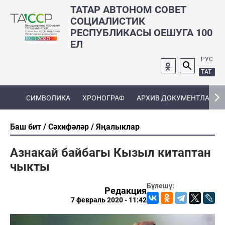
ТАТАР АВТОНОМ СОВЕТ
СОЦИАЛИСТИК
РЕСПУБЛИКАСЫ ОЕШУГА 100
ЕЛ
РУС
ТАТ
СИМВОЛИКА
ХРОНОГРАФ
АРХИВ ДОКУМЕНТЛАРЫ
Баш бит
Сәхифәләр
Яңалыклар
Азнакай байбагы Кызыл китаптан
чыкты
Бүлешү:
Редакция
7 февраль 2020 - 11:42