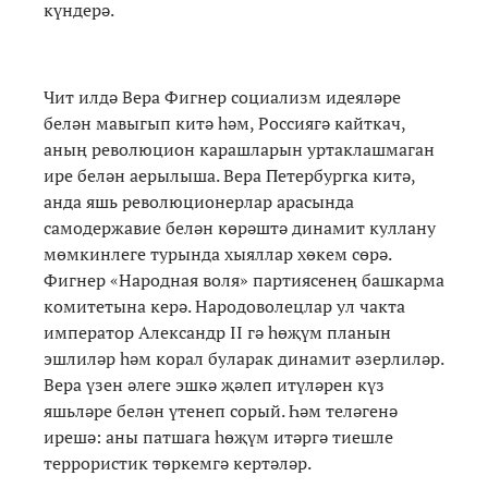
күндерә.
Чит илдә Вера Фигнер социализм идеяләре
белән мавыгып китә һәм, Россиягә кайткач,
аның революцион карашларын уртаклашмаган
ире белән аерылыша. Вера Петербургка китә,
анда яшь революционерлар арасында
самодержавие белән көрәштә динамит куллану
мөмкинлеге турында хыяллар хөкем сөрә.
Фигнер «Народная воля» партиясенең башкарма
комитетына керә. Народоволецлар ул чакта
император Александр II гә һөҗүм планын
эшлиләр һәм корал буларак динамит әзерлиләр.
Вера үзен әлеге эшкә җәлеп итүләрен күз
яшьләре белән үтенеп сорый. Һәм теләгенә
ирешә: аны патшага һөҗүм итәргә тиешле
террористик төркемгә кертәләр.