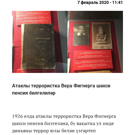
7 февраль 2020 - 11:41
Атаклы террористка Вера Фигнерга шәхси
пенсия билгелиләр
1926 елда атаклы террористка Вера Фигнерга
шәхси пенсия билгеләнә, бу вакытка ул инде
дөньяны террор юлы белән үзгәртеп