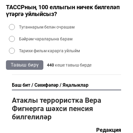
ТАССРның 100 еллыгын ничек билгеләп
үтәргә уйлыйсыз?
Туганнарым белән очрашам
Бәйрәм чараларына барам
Тарихи фильм карарга уйлыйм
Тавыш бирү
440
кеше тавыш бирде
Баш бит
Сәхифәләр
Яңалыклар
Атаклы террористка Вера
Фигнерга шәхси пенсия
билгелиләр
Редакция