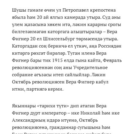
Шушы гамәле өчен ул Петропавел крепостена
ябыла һәм 20 ай ялгыз камерада утыра. Суд аны
үлем җәзасына хөкем итә, ләкин карарны срогы
билгеләнмәгән каторгага алыштыралар – Вера
Фигнер 20 ел Шлиссельбург төрмәсендә утыра.
Каторгадан соң берничә ел үткәч, аңа Россиядән
китәргә рөхсәт бирәләр. Туган иленә Вера
Фигнер бары тик 1915 елда гына кайта, Февраль
революциясеннән соң аны Учредительное
собрание әгъзасы итеп сайлыйлар. Ләкин
Октябрь революциясен Вера Фигнер кабул
итми, партиягә керми.
Якыннары «тарихи түти» дип атаган Вера
Фигнер дүрт император – ике Николай һәм ике
Александрның идарә итүенә, Октябрь
революциясенә, гражданнар сугышына һәм