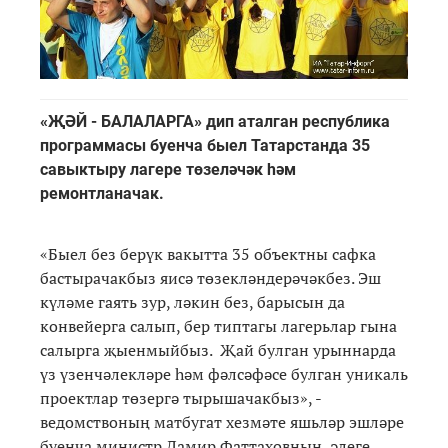
«ҖӘЙ - БАЛАЛАРГА» дип аталган республика
программасы буенча быел Татарстанда 35
савыктыру лагере төзеләчәк һәм
ремонтланачак.
«Быел без берүк вакытта 35 объектны сафка
бастырачакбыз яисә төзекләндерәчәкбез. Эш
күләме гаять зур, ләкин без, барысын да
конвейерга салып, бер типтагы лагерьлар гына
салырга җыенмыйбыз. Җай булган урыннарда
үз үзенчәлекләре һәм фәлсәфәсе булган уникаль
проектлар төзергә тырышачакбыз», -
ведомствоның матбугат хезмәте яшьләр эшләре
буенча министр Дамир Фаттаховның әлеге