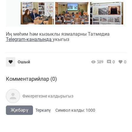
Иң мөһим һәм кызыклы язмаларны Татмедиа
Telegram-каналында
укыгыз
389
0
0
Ошый
Комментарийлар (0)
Җибәрү
Теркәлү
Cимвол калды:
1000