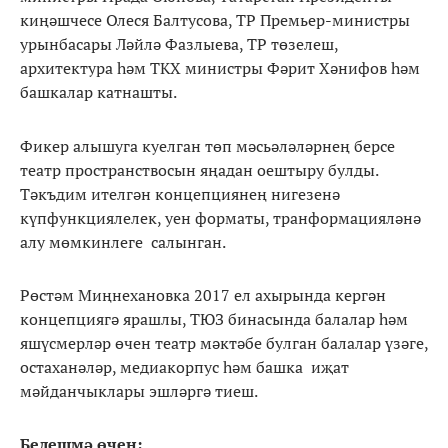
киңәшчесе Олеся Балтусова, ТР Премьер-министры
урынбасары Ләйлә Фазлыева, ТР төзелеш,
архитектура һәм ТКХ министры Фәрит Хәнифов һәм
башкалар катнашты.
Фикер алышуга куелган төп мәсьәләләрнең берсе
театр пространствосын яңадан оештыру булды.
Тәкъдим ителгән концепциянең нигезенә
күпфункциялелек, уен форматы, транформацияләнә
алу мөмкинлеге салынган.
Рөстәм Миңнехановка 2017 ел ахырында кергән
концепциягә ярашлы, ТЮЗ бинасында балалар һәм
яшүсмерләр өчен театр мәктәбе булган балалар үзәге,
остаханәләр, медиакорпус һәм башка иҗат
мәйданчыклары эшләргә тиеш.
Белешмә өчен: