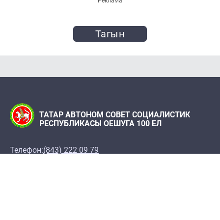
Реклама
Тагын
ТАТАР АВТОНОМ СОВЕТ СОЦИАЛИСТИК
РЕСПУБЛИКАСЫ ОЕШУГА 100 ЕЛ
Телефон:
(843) 222 09 79
«Татарстан» журналы редакциясе
Редакция адресы: 420066, Казан ш., Декабристлар
ур., 2
100let.tassr@mail.ru
Татарстан Республикасы Фәннәр академиясе
Шәрҗани ис. Тарих институты, ТР ФА Татар