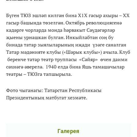
Бүген ТЮЗ эшләп килгән бина Х1Х гасыр ахыры – ХХ
гасыр башында төзелгән. Октябрь революциясенә
кадәрге чорларда монда һәрвакыт Сәүдәгәрләр
җыены урнашкан булган. Инкыйлабтан соң бу
бинада татар зыялыларының иҗади үзәге саналган
Татар мәдәнияте клубы («Шәрык клубы») ачыла. Клуб
беренче татар театр труппасы «Сәйяр» өчен даими
сәхнәгә әверелә. 1940 елда бина Яшь тамашачылар
театры – ТЮЗга тапшырыла.
Фото чыганагы: Татарстан Республикасы
Президентының матбугат хезмәте.
Галерея