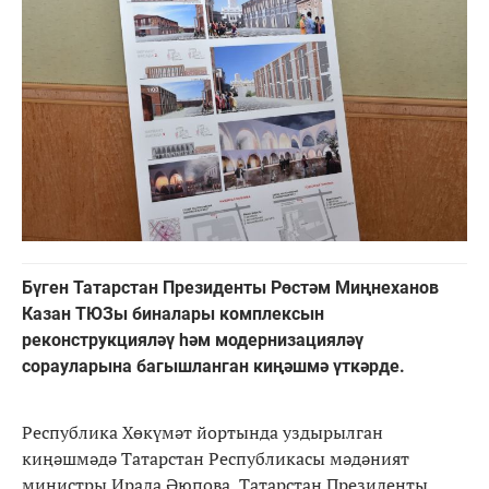
Бүген Татарстан Президенты Рөстәм Миңнеханов
Казан ТЮЗы биналары комплексын
реконструкцияләү һәм модернизацияләү
сорауларына багышланган киңәшмә үткәрде.
Республика Хөкүмәт йортында уздырылган
киңәшмәдә Татарстан Республикасы мәдәният
министры Ирада Әюпова, Татарстан Президенты