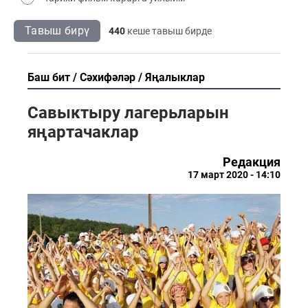
Тавыш бирү
440
кеше тавыш бирде
Баш бит
Сәхифәләр
Яңалыклар
Cавыктыру лагерьларын
яңартачаклар
Редакция
17 март 2020 - 14:10