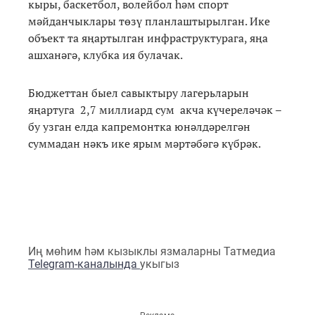
кыры, баскетбол, волейбол һәм спорт
мәйданчыклары төзү планлаштырылган. Ике
объект та яңартылган инфраструктурага, яңа
ашханәгә, клубка ия булачак.
Бюджеттан быел савыктыру лагерьларын
яңартуга 2,7 миллиард сум акча күчереләчәк –
бу узган елда капремонтка юнәлдәрелгән
суммадан нәкъ ике ярым мәртәбәгә күбрәк.
Иң мөһим һәм кызыклы язмаларны Татмедиа
Telegram-каналында
укыгыз