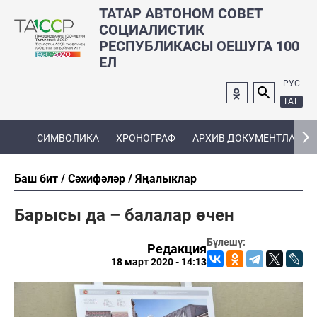
ТАТАР АВТОНОМ СОВЕТ
СОЦИАЛИСТИК
РЕСПУБЛИКАСЫ ОЕШУГА 100
ЕЛ
РУС
ТАТ
СИМВОЛИКА
ХРОНОГРАФ
АРХИВ ДОКУМЕНТЛАРЫ
Баш бит
Сәхифәләр
Яңалыклар
Барысы да – балалар өчен
Бүлешү:
Редакция
18 март 2020 - 14:13