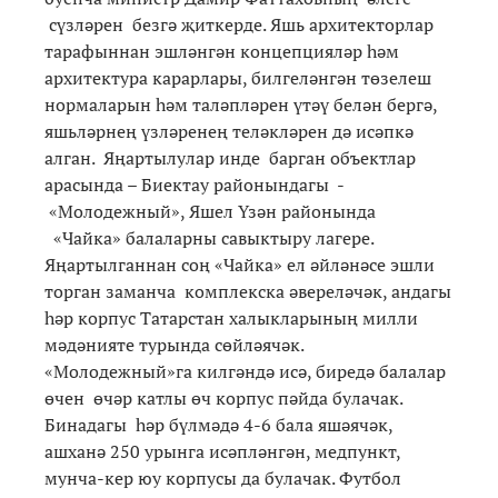
сүзләрен безгә җиткерде. Яшь архитекторлар
тарафыннан эшләнгән концепцияләр һәм
архитектура карарлары, билгеләнгән төзелеш
нормаларын һәм таләпләрен үтәү белән бергә,
яшьләрнең үзләренең теләкләрен дә исәпкә
алган. Яңартылулар инде барган объектлар
арасында – Биектау районындагы -
«Молодежный», Яшел Үзән районында
«Чайка» балаларны савыктыру лагере.
Яңартылганнан соң «Чайка» ел әйләнәсе эшли
торган заманча комплекска әвереләчәк, андагы
һәр корпус Татарстан халыкларының милли
мәдәнияте турында сөйләячәк.
«Молодежный»га килгәндә исә, биредә балалар
өчен өчәр катлы өч корпус пәйда булачак.
Бинадагы һәр бүлмәдә 4-6 бала яшәячәк,
ашханә 250 урынга исәпләнгән, медпункт,
мунча-кер юу корпусы да булачак. Футбол