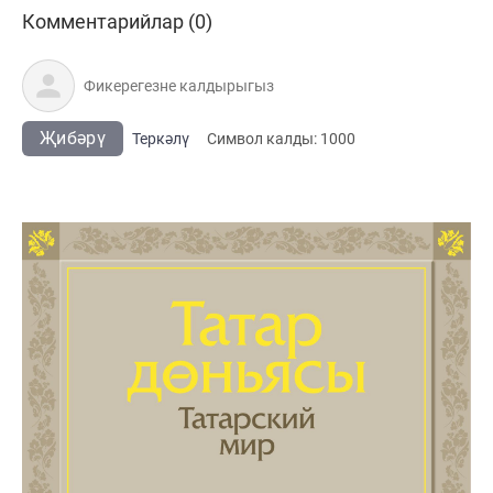
Комментарийлар (0)
Җибәрү
Теркәлү
Cимвол калды:
1000