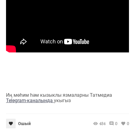
Иң мөһим һәм кызыклы язмаларны Татмедиа
Telegram-каналында
укыгыз
484
0
0
Ошый