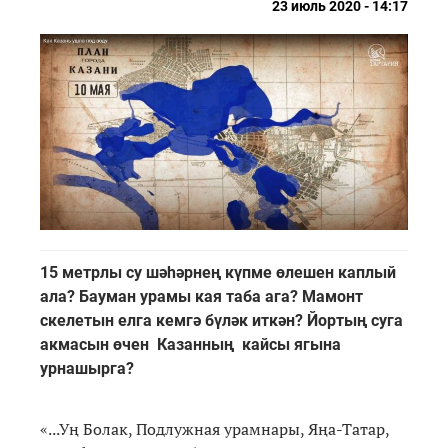
23 июль 2020 - 14:17
15 метрлы су шәһәрнең күпме өлешен каплый
ала? Бауман урамы кая таба ага? Мамонт
скелетын елга кемгә бүләк иткән? Йортың суга
акмасын өчен Казанның кайсы ягына
урнашырга?
«...Уң Болак, Подлужная урамнары, Яңа-Татар,