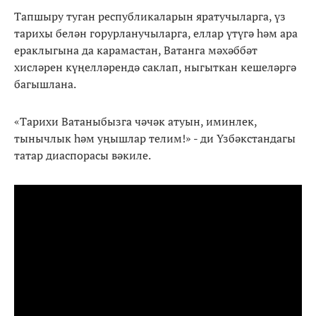
Тапшыру туган республикаларын яратучыларга, үз
тарихы белән горурланучыларга, еллар үтүгә һәм ара
ераклыгына да карамастан, Ватанга мәхәббәт
хисләрен күңелләрендә саклап, ныгыткан кешеләргә
багышлана.
«Тарихи Ватаныбызга чәчәк атуын, иминлек,
тынычлык һәм уңышлар телим!» - ди Үзбәкстандагы
татар диаспорасы вәкиле.