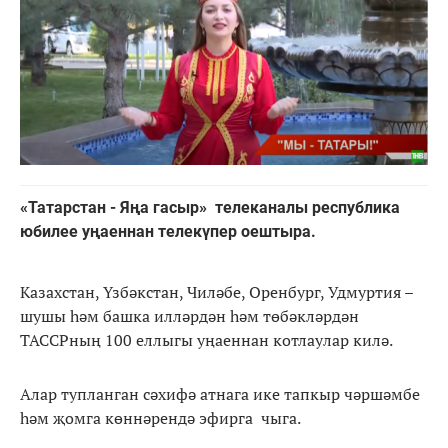
«Татарстан - Яңа гасыр» телеканалы республика
юбилее уңаеннан телекүпер оештыра.
Казахстан, Үзбәкстан, Чиләбе, Оренбург, Удмуртия –
шушы һәм башка илләрдән һәм төбәкләрдән
ТАССРның 100 еллыгы уңаеннан котлаулар килә.
Алар тупланган сәхифә атнага ике тапкыр чәршәмбе
һәм җомга көннәрендә эфирга чыга.