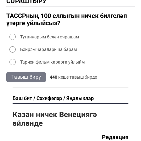
СОРАШТЫРУ
2000 сәнәгать
2000 мәдәният
ТАССРның 100 еллыгын ничек билгеләп
үтәргә уйлыйсыз?
Туганнарым белән очрашам
Бәйрәм чараларына барам
Тарихи фильм карарга уйлыйм
Тавыш бирү
440
кеше тавыш бирде
Баш бит
Сәхифәләр
Яңалыклар
Казан ничек Венециягә
әйләнде
Редакция