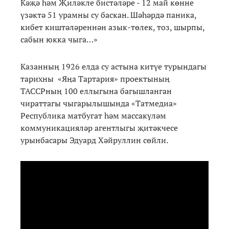
Кәҗә һәм Җиләкле бистәләре - 12 май көнне
үзәктә 51 урамны су баскан. Шәһәрдә паника,
кибет киштәләреннән азык-төлек, тоз, шырпы,
сабын юкка чыга…»
Казанның 1926 елда су астына китүе турындагы
тарихны «Яңа Тартария» проектының
ТАССРның 100 еллыгына багышланган
чираттагы чыгарылышында «Татмедиа»
Республика матбугат һәм массакүләм
коммуникацияләр агентлыгы җитәкчесе
урынбасары Эдуард Хәйруллин сөйли.