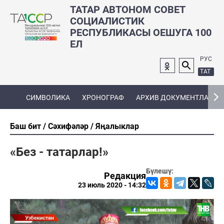
ТАТАР АВТОНОМ СОВЕТ
СОЦИАЛИСТИК
РЕСПУБЛИКАСЫ ОЕШУГА 100
ЕЛ
РУС
ТАТ
СИМВОЛИКА
ХРОНОГРАФ
АРХИВ ДОКУМЕНТЛАРЫ
Баш бит
Сәхифәләр
Яңалыклар
«Без - татарлар!»
Бүлешү:
Редакция
23 июль 2020 - 14:32