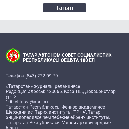
Тагын
ТАТАР АВТОНОМ СОВЕТ СОЦИАЛИСТИК
РЕСПУБЛИКАСЫ ОЕШУГА 100 ЕЛ
Телефон:
(843) 222 09 79
«Татарстан» журналы редакциясе
Редакция адресы: 420066, Казан ш., Декабристлар
ур., 2
100let.tassr@mail.ru
Татарстан Республикасы Фәннәр академиясе
Шәрҗани ис. Тарих институты, ТР ФА Татар
энциклопедиясе һәм төбәкне өйрәнү институты,
Татарстан Республикасы Милли архивы ярдәме
белән.