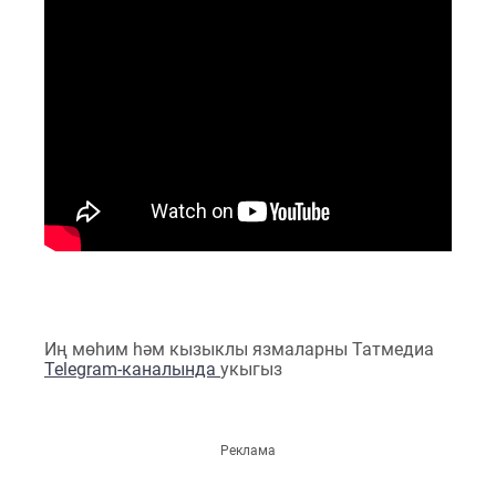
Иң мөһим һәм кызыклы язмаларны Татмедиа
Telegram-каналында
укыгыз
Реклама