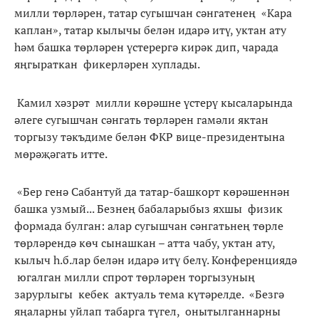
милли төрләрен, татар сугышчан сәнгатенең «Кара
каплан», татар кылычы белән идарә итү, уктан ату
һәм башка төрләрен үстерергә кирәк дип, чарада
яңгыраткан фикерләрен хуплады.
Камил хәзрәт милли көрәшне үстерү кысаларында
әлеге сугышчан сәнгать төрләрен гамәли яктан
торгызу тәкъдиме белән ФКР вице-президентына
мөрәҗәгать итте.
«Бер генә Сабантуй да татар-башкорт көрәшеннән
башка узмый... Безнең бабаларыбыз яхшы физик
формада булган: алар сугышчан сәнгатьнең төрле
төрләрендә көч сынашкан – атта чабу, уктан ату,
кылыч һ.б.лар белән идарә итү белү. Конференциядә
югалган милли спрот төрләрен торгызуның
зарурлыгы кебек актуаль тема күтәрелде. «Безгә
яңаларны уйлап табарга түгел, онытылганнарны