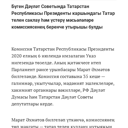
Бүген Дәүләт Советында Татарстан
Республикасы Президенты каршындагы Татар
телен саклау һәм үстерү мәсьәләләре
комиссиясенең беренче утырышы булды
Комиссия Татарстан Республикасы Президенты
2020 елның 6 июлендә имзалаган Указ
нигезендә төзелде. Аның җитәкчесе итеп
Парламент рәисе урынбасары Марат Әхмәтов
билгеләнде. Комиссия составына 35 кеше —
галимнәр, укытучылар, мәдәният эшлеклеләре,
хакимият органнары вәкилләре, РФ Дәүләт
Думасы һәм Татарстан Дәүләт Советы
депутатлары керде.
Марат Әхмәтов билгеләп үткәнчә, комиссиянең
төп максаты — татар телен куллану ихтыяҗын