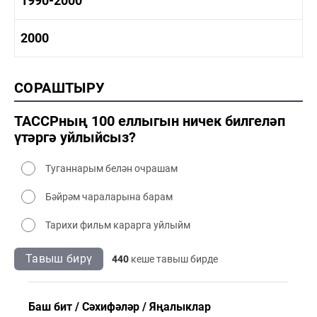
1990-2000
1980-1990 сәнәгать
1980-1990 мәдәният
1990-2000 тарих
2000
1990-2000 сәнәгать
1990-2000 мәдәният
2000 тарих
СОРАШТЫРУ
2000 сәнәгать
2000 мәдәният
ТАССРның 100 еллыгын ничек билгеләп
үтәргә уйлыйсыз?
Туганнарым белән очрашам
Бәйрәм чараларына барам
Тарихи фильм карарга уйлыйм
Тавыш бирү
440
кеше тавыш бирде
Баш бит
Сәхифәләр
Яңалыклар