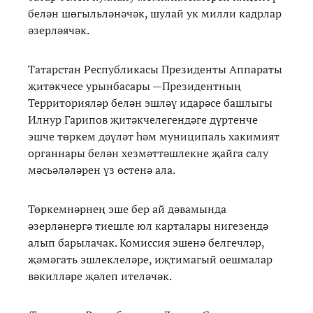
белән шөгыльләнәчәк, шулай ук милли кадрлар
әзерләячәк.
Татарстан Республикасы Президенты Аппараты
җитәкчесе урынбасары —Президентның
Территорияләр белән эшләү идарәсе башлыгы
Илнур Гарипов җитәкчелегендәге дүртенче
эшче төркем дәүләт һәм муниципаль хакимият
органнары белән хезмәттәшлекне җайга салу
мәсьәләләрен үз өстенә ала.
Төркемнәрнең эше бер ай дәвамында
әзерләнергә тиешле юл карталары нигезендә
алып барылачак. Комиссия эшенә белгечләр,
җәмәгать эшлеклеләре, иҗтимагый оешмалар
вәкилләре җәлеп ителәчәк.