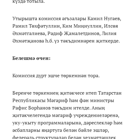
күздә тотыла.
Утырышта комиссия әгъзалары Камил Нугаев,
Рамил Төхфәтуллин, Ким Миңнуллин, Илсөя
Әхмәтгалиева, Рәдиф Җамалетдинов, Лилия
Әхмәтҗанова һ.б. үз тәкъдимнәрен җиткерде.
Белешмә өчен:
Комиссия дүрт эшче төркемнән тора.
Беренче төркемнең җитәкчесе итеп Татарстан
Республикасы Мәгариф һәм фән министры
Рафис Борһанов тәкъдим ителде. Аның
җитәкчелегендә мәгариф учреждениеләренә,
уку-укыту программаларына, дәреслекләр һәм
әсбапларны яңартуга белән бәйле эшләр,
федераль структуралар белән хезмәттәшлек