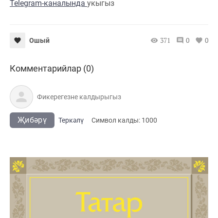
Telegram-каналында
укыгыз
371
0
0
Ошый
Комментарийлар (0)
Җибәрү
Теркәлү
Cимвол калды:
1000