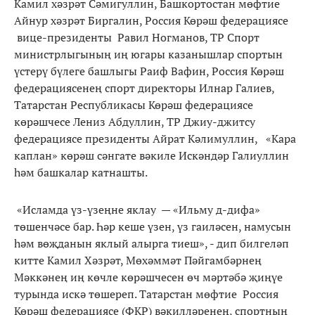
Камил хәзрәт Сәмигуллин, Башкортостан мөфтие
Айнур хәзрәт Биргалин, Россия Көрәш федерациясе
вице-президенты Равил Ногманов, ТР Спорт
министрлыгының иң югары казанышлар спортын
үстерү бүлеге башлыгы Раиф Вафин, Россия Көрәш
федерациясенең спорт директоры Илнар Галиев,
Татарстан Республикасы Көрәш федерациясе
көрәшчесе Лениз Абдуллин, ТР Джиу-джитсу
федерациясе президенты Айрат Кәлимуллин, «Кара
каплан» көрәш сәнгате вәкиле Искәндәр Галиуллин
һәм башкалар катнашты.
«Исламда үз-үзеңне яклау — «Ильму д-дифа»
төшенчәсе бар. Һәр кеше үзен, үз гаиләсен, намусын
һәм вөҗданын яклый алырга тиеш», - дип билгеләп
китте Камил Хәзрәт, Мөхәммәт Пәйгамбәрнең
Мәккәнең иң көчле көрәшчесен өч мәртәбә җиңүе
турында искә төшереп. Татарстан мөфтие Россия
Көрәш федерациясе (ФКР) вәкилләренең, спортның