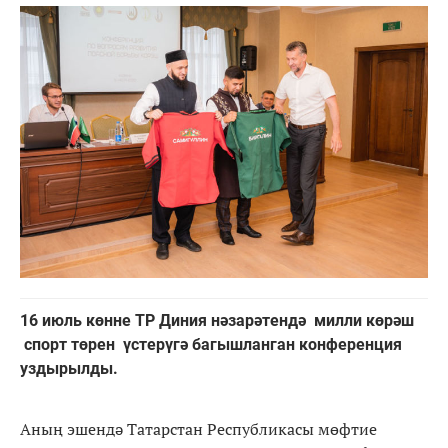
16 июль көнне ТР Диния нәзарәтендә милли көрәш
спорт төрен үстерүгә багышланган конференция
уздырылды.
Аның эшендә Татарстан Республикасы мөфтие