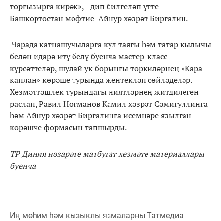
торгызырга кирәк», - дип билгеләп үтте
Башкортостан мөфтие Айнур хәзрәт Биргалин.
Чарада катнашучыларга кул таягы һәм татар кылычы
белән идарә итү белү буенча мастер-класс
күрсәттеләр, шулай ук борынгы төркиләрнең «Кара
каплан» көрәше турында җентекләп сөйләделәр.
Хезмәттәшлек турындагы ниятләрнең җитдилеген
раслап, Равил Ногманов Камил хәзрәт Сәмигуллинга
һәм Айнур хәзрәт Биргалинга исемнәре язылган
көрәшче формасын тапшырды.
ТР Диния нәзарәте матбугат хезмәте материаллары
буенча
Иң мөһим һәм кызыклы язмаларны Татмедиа