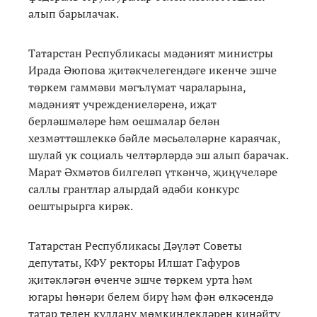
алып барылачак.
Татарстан Республикасы мәдәният министры
Ирада Әюпова җитәкчелегендәге икенче эшче
төркем гаммәви мәгълүмат чараларына,
мәдәният учреждениеләренә, иҗат
берләшмәләре һәм оешмалар белән
хезмәттәшлеккә бәйле мәсьәләләрне караячак,
шулай ук социаль челтәрләрдә эш алып барачак.
Марат Әхмәтов билгеләп үткәнчә, җиңүчеләре
саллы грантлар алырдай әдәби конкурс
оештырырга кирәк.
Татарстан Республикасы Дәүләт Советы
депутаты, КФУ ректоры Илшат Гафуров
җитәкләгән өченче эшче төркем урта һәм
югары һөнәри белем бирү һәм фән өлкәсендә
татар телен куллану мөмкинлекләрен киңәйтү