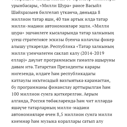
урынбасары, «Милли Шура» рәисе Васыйл
Шәйхразыев билгеләп үткәнчә, дөньяда 8
миллион татар яши, 40 тан артык илдә татар
милли-мәдәни автономияләре эшли. «Милли
шура» эшчәнлеге кысаларында татар халкының
үсеш стратегиясе эскизы буенча колачлы фикер
алышу үткәрелде. Республика «Татар халкының
милли үзенчәлеген саклап калу (2014-2019
еллар)» дәүләт программасын гамәлгә ашыруны
дәвам итә. Татарстан Президенты карары
нигезендә, илдәге һәм республикадагы
катлаулы икътисадый вәзгыятькә карамастан,
бу программаны финанслау арттырылган һәм
100 миллион сумга җиткерелгән. Аерым
алганда, Россия төбәкләрендә һәм чит илләрдә
яшәүче татарларның милли-мәдәни
автономияләре өчен 8,5 миллион сумга милли
киемнәр һәм музыка кораллары сатып алу