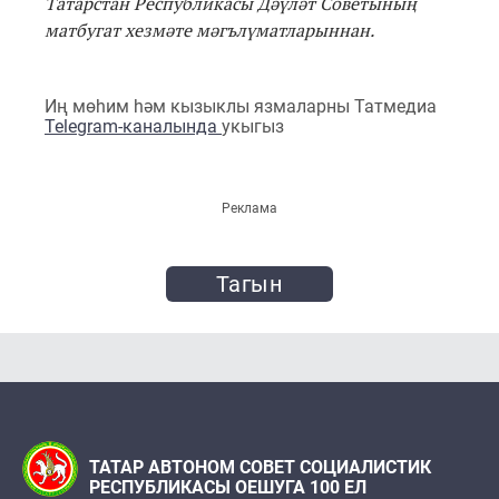
Татарстан Республикасы Дәүләт Советы
ның
матбугат хезмәте мәгълүматлары
ннан.
Иң мөһим һәм кызыклы язмаларны Татмедиа
Telegram-каналында
укыгыз
Реклама
Тагын
ТАТАР АВТОНОМ СОВЕТ СОЦИАЛИСТИК
РЕСПУБЛИКАСЫ ОЕШУГА 100 ЕЛ