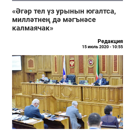
«Әгәр тел үз урынын югалтса,
милләтнең дә мәгънәсе
калмаячак»
Редакция
15 июль 2020 - 10:55