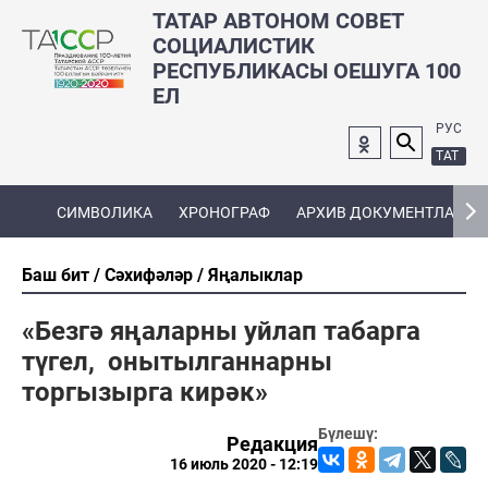
ТАТАР АВТОНОМ СОВЕТ
СОЦИАЛИСТИК
РЕСПУБЛИКАСЫ ОЕШУГА 100
ЕЛ
РУС
ТАТ
СИМВОЛИКА
ХРОНОГРАФ
АРХИВ ДОКУМЕНТЛАРЫ
Баш бит
Сәхифәләр
Яңалыклар
«Безгә яңаларны уйлап табарга
түгел, онытылганнарны
торгызырга кирәк»
Бүлешү:
Редакция
16 июль 2020 - 12:19