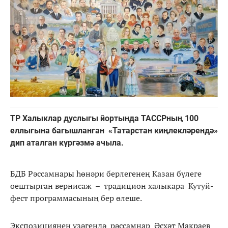
ТР Халыклар дуслыгы йортында ТАССРның 100
еллыгына багышланган «Татарстан киңлекләрендә»
дип аталган күргәзмә ачыла.
БДБ Рәссамнары һөнәри берлегенең Казан бүлеге
оештырган вернисаж – традицион халыкара Кутуй-
фест программасының бер өлеше.
Экспозициянең үзәгендә рәссамнар Әсхәт Макраев