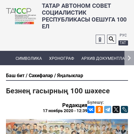
ТАТАР АВТОНОМ СОВЕТ
СОЦИАЛИСТИК
РЕСПУБЛИКАСЫ ОЕШУГА 100
ЕЛ
РУС
ТАТ
СИМВОЛИКА
ХРОНОГРАФ
АРХИВ ДОКУМЕНТЛАРЫ
Баш бит
Сәхифәләр
Яңалыклар
Безнең гасырның 100 шәхесе
Бүлешү:
Редакция
17 ноябрь 2020 - 12:39