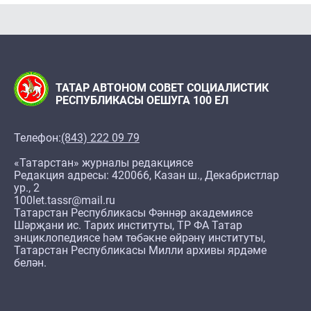
ТАТАР АВТОНОМ СОВЕТ СОЦИАЛИСТИК
РЕСПУБЛИКАСЫ ОЕШУГА 100 ЕЛ
Телефон:
(843) 222 09 79
«Татарстан» журналы редакциясе
Редакция адресы: 420066, Казан ш., Декабристлар
ур., 2
100let.tassr@mail.ru
Татарстан Республикасы Фәннәр академиясе
Шәрҗани ис. Тарих институты, ТР ФА Татар
энциклопедиясе һәм төбәкне өйрәнү институты,
Татарстан Республикасы Милли архивы ярдәме
белән.