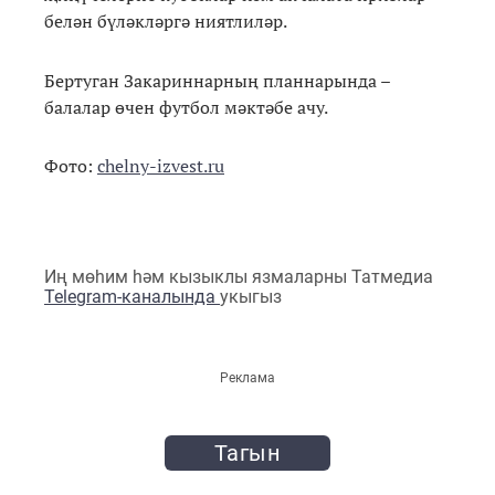
белән бүләкләргә ниятлиләр.
Бертуган Закариннарның планнарында –
балалар өчен футбол мәктәбе ачу.
Фото:
chelny-izvest.ru
Иң мөһим һәм кызыклы язмаларны Татмедиа
Telegram-каналында
укыгыз
Реклама
Тагын