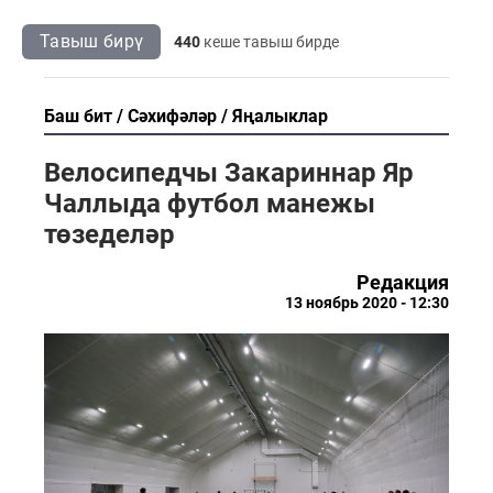
Тавыш бирү
440
кеше тавыш бирде
Баш бит
Сәхифәләр
Яңалыклар
Велосипедчы Закариннар Яр
Чаллыда футбол манежы
төзеделәр
Редакция
13 ноябрь 2020 - 12:30