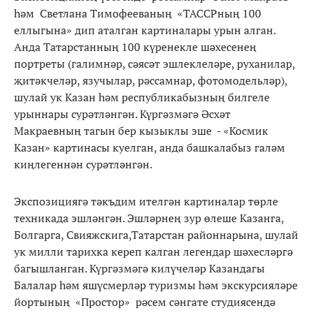
һәм Светлана Тимофееваның «ТАССРның 100
еллыгына» дип аталган картиналары урын алган.
Анда Татарстанның 100 күренекле шәхесенең
портреты (галимнәр, сәясәт эшлеклеләре, руханилар,
җитәкчеләр, язучылар, рәссамнар, фотомодельләр),
шулай ук Казан һәм республикабызның билгеле
урыннары сурәтләнгән. Күргәзмәгә Әсхәт
Макраевның тагын бер кызыклы эше - «Космик
Казан» картинасы куелган, анда башкалабыз галәм
киңлегеннән сурәтләнгән.
Экспозициягә тәкъдим ителгән картиналар төрле
техникада эшләнгән. Эшләрнең зур өлеше Казанга,
Болгарга, Свияжскига,Татарстан районнарына, шулай
ук милли тарихка кереп калган легендар шәхесләргә
багышланган. Күргәзмәгә килүчеләр Казандагы
Балалар һәм яшүсмерләр туризмы һәм экскурсияләре
йортының «Простор» рәсем сәнгате студиясендә