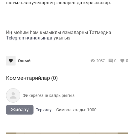
шөгыльләнүчеләрнең эшләрен дә күрә алалар.
Иң мөһим һәм кызыклы язмаларны Татмедиа
Telegram-каналында
укыгыз
2037
0
0
Ошый
Комментарийлар (0)
Җибәрү
Теркәлү
Cимвол калды:
1000