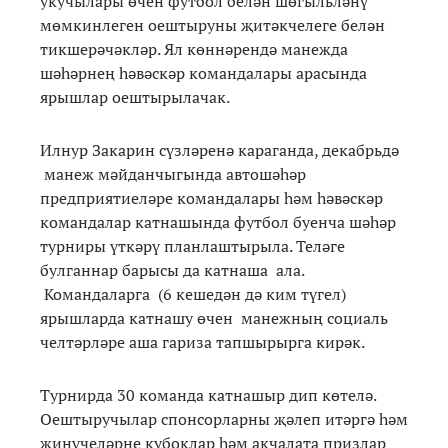
укучылары өчен футбол белән шөгыльләнү
мөмкинлеген оештыруны җитәкчелеге белән
тикшерәчәкләр. Ял көннәрендә манежда
шәһәрнең һәвәскәр командалары арасында
ярышлар оештырылачак.
Илнур Закарин сүзләренә караганда, декабрьдә
манеж мәйданчыгында автошәһәр
предприятиеләре командалары һәм һәвәскәр
командалар катнашында футбол буенча шәһәр
турниры үткәрү планлаштырыла. Теләге
булганнар барысы да катнаша ала.
Командаларга (6 кешедән дә ким түгел)
ярышларда катнашу өчен манежның социаль
челтәрләре аша гариза тапшырырга кирәк.
Турнирда 30 команда катнашыр дип көтелә.
Оештыручылар спонсорларны җәлеп итәргә һәм
җиңүчеләрне кубоклар һәм акчалата призлар