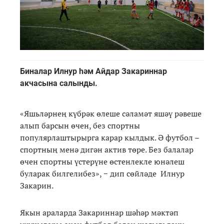
Биналар Илнур һәм Айдар Закариннар
акчасына салынды.
«Яшьләрнең күбрәк өлеше сәламәт яшәү рәвеше
алып барсын өчен, без спортны
популярлаштырырга карар кылдык. Ә футбол –
спортның менә дигән актив төре. Без балалар
өчен спортны үстерүне өстенлекле юнәлеш
буларак билгелибез», − дип сөйләде Илнур
Закарин.
Якын араларда Закариннар шәһәр мәктәп