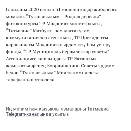
Гаризаны 2020 елның 31 июленә кадәр җибәрергә
мөмкин. “Туган авылым – Родная деревня”
фотоконкурсы ТР Мәдәният министрлыгы,
“Татмедиа” Матбугат һәм массакүләм
коммуникацияләр агентлыгы, ТР Президенты
каршындагы Мәдәнияткә ярдәм итү һәм үстерү
фонды, “ТР Муниципаль берәмлекләр советы”
Ассоциациясе каршындагы ТР Якташлык
җәмгыятьләренең Координацион Советы ярдәме
белән “Туган авылым” Милли комплексы
тарафыннан үткәрелә.
Иң мөһим һәм кызыклы язмаларны Татмедиа
Telegram-каналында
укыгыз