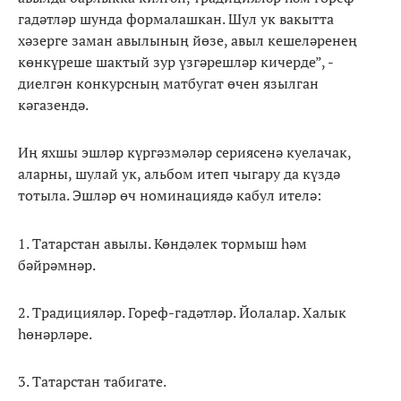
гадәтләр шунда формалашкан. Шул ук вакытта
хәзерге заман авылының йөзе, авыл кешеләренең
көнкүреше шактый зур үзгәрешләр кичерде”, -
диелгән конкурсның матбугат өчен язылган
кәгазендә.
Иң яхшы эшләр күргәзмәләр сериясенә куелачак,
аларны, шулай ук, альбом итеп чыгару да күздә
тотыла. Эшләр өч номинациядә кабул ителә:
1. Татарстан авылы. Көндәлек тормыш һәм
бәйрәмнәр.
2. Традицияләр. Гореф-гадәтләр. Йолалар. Халык
һөнәрләре.
3. Татарстан табигате.