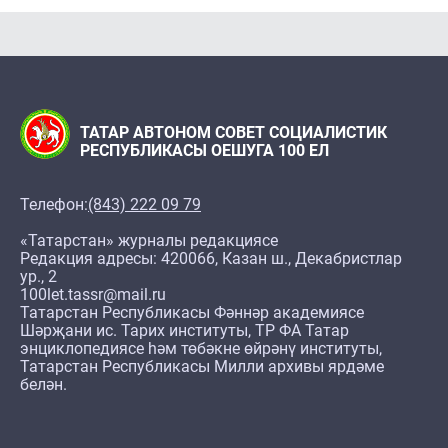
ТАТАР АВТОНОМ СОВЕТ СОЦИАЛИСТИК
РЕСПУБЛИКАСЫ ОЕШУГА 100 ЕЛ
Телефон:
(843) 222 09 79
«Татарстан» журналы редакциясе
Редакция адресы: 420066, Казан ш., Декабристлар
ур., 2
100let.tassr@mail.ru
Татарстан Республикасы Фәннәр академиясе
Шәрҗани ис. Тарих институты, ТР ФА Татар
энциклопедиясе һәм төбәкне өйрәнү институты,
Татарстан Республикасы Милли архивы ярдәме
белән.