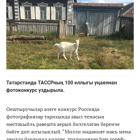
Татарстанда ТАССРның 100 еллыгы уңаеннан
фотоконкурс уздырыла.
Оештыручылар әлеге конкурс Россиядә
фотографияләр тарихында авыл темасын
мөстәкыйль рәвештә аерып билгеләгән беренче
бәйге дип ассызыклый. “Милли мәдәният нәкъ менә
авылда барлыкка килгән, традицияләр һәм гореф-