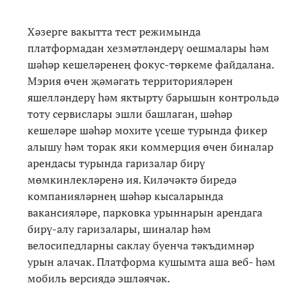
Хәзерге вакытта тест режимында
платформадан хезмәтләндерү оешмалары һәм
шәһәр кешеләренең фокус-төркеме файдалана.
Мэрия өчен җәмәгать территорияләрен
яшелләндерү һәм яктырту барышын контрольдә
тоту сервислары эшли башлаган, шәһәр
кешеләре шәһәр мохите үсеше турында фикер
алышу һәм торак яки коммерция өчен биналар
арендасы турында гаризалар бирү
мөмкинлекләренә ия. Киләчәктә биредә
компанияләрнең шәһәр кысаларында
вакансияләре, парковка урыннарын арендага
бирү-алу гаризалары, шиналар һәм
велосипедларны саклау буенча тәкъдимнәр
урын алачак. Платформа кушымта аша веб- һәм
мобиль версиядә эшләячәк.