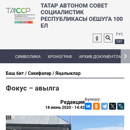
ТАТАР АВТОНОМ СОВЕТ
СОЦИАЛИСТИК
РЕСПУБЛИКАСЫ ОЕШУГА 100
ЕЛ
РУС
ТАТ
СИМВОЛИКА
ХРОНОГРАФ
АРХИВ ДОКУМЕНТЛАРЫ
Баш бит
Сәхифәләр
Яңалыклар
Фокус – авылга
Бүлешү:
Редакция
18 июнь 2020 - 14:42