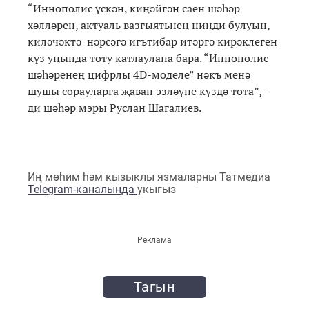
“Иннополис үскән, киңәйгән саен шәһәр
хәлләрен, актуаль вазгыятьнең нинди булуын,
киләчәктә нәрсәгә игътибар итәргә кирәклеген
күз уңында тоту катлаулана бара. “Иннополис
шәһәренең цифрлы 4D-моделе” нәкъ менә
шушы сорауларга җавап эзләүне күздә тота”, -
ди шәһәр мэры Руслан Шагалиев.
Иң мөһим һәм кызыклы язмаларны Татмедиа
Telegram-каналында
укыгыз
Реклама
Тагын