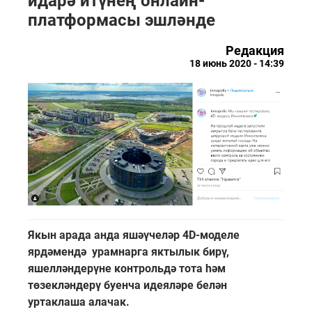
идарә итүнең онлайн-
платформасы эшләнде
Редакция
18 июнь 2020 - 14:39
Якын арада анда яшәүчеләр 4D-моделе
ярдәмендә урамнарга яктылык бирү,
яшелләндерүне контрольдә тота һәм
төзекләндерү буенча идеяләре белән
уртаклаша алачак.