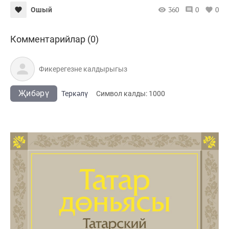
360
0
0
Ошый
Комментарийлар (0)
Җибәрү
Теркәлү
Cимвол калды:
1000