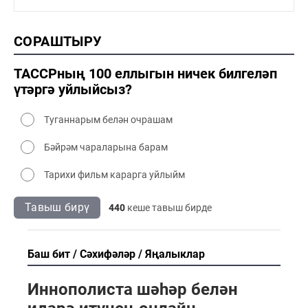
1990-2000 сәнәгать
1990-2000 мәдәният
2000 тарих
СОРАШТЫРУ
2000 сәнәгать
2000 мәдәният
ТАССРның 100 еллыгын ничек билгеләп
үтәргә уйлыйсыз?
Туганнарым белән очрашам
Бәйрәм чараларына барам
Тарихи фильм карарга уйлыйм
Тавыш бирү
440
кеше тавыш бирде
Баш бит
Сәхифәләр
Яңалыклар
Иннополиста шәһәр белән