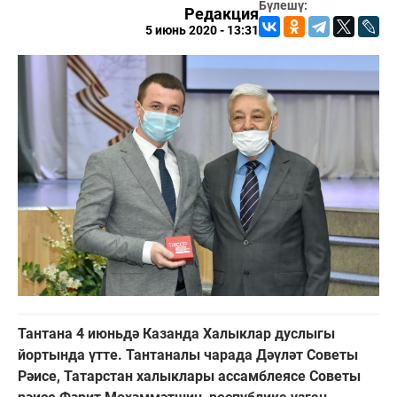
Бүлешү:
Редакция
5 июнь 2020 - 13:31
Тантана 4 июньдә Казанда Халыклар дуслыгы
йортында үтте. Тантаналы чарада Дәүләт Советы
Рәисе, Татарстан халыклары ассамблеясе Советы