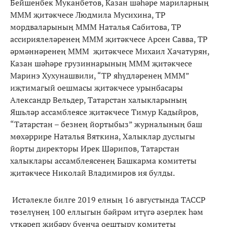
Бейшенбек Муканбетов, Казан шәһәре мариларның
МММ җитәкчесе Людмила Мусихина, ТР
мордваларының МММ Наталья Сабитова, ТР
ассириялеләренең МММ җитәкчесе Арсен Савва, ТР
әрмәннәренең МММ җитәкчесе Михаил Хачатурян,
Казан шәһәре грузиннарының МММ җитәкчесе
Маринэ Хухунашвили, “ТР яһүдләренең МММ”
иҗтимагый оешмасы җитәкчесе урынбасары
Александр Вельдер, Татарстан халыкларының
Яшьләр ассамблеясе җитәкчесе Тимур Кадыйров,
“Татарстан – безнең йортыбыз” журналының баш
мөхәррире Наталья Вяткина, Халыклар дуслыгы
йорты директоры Ирек Шәрипов, Татарстан
халыклары ассамблеясенең Башкарма комитеты
җитәкчесе Николай Владимиров ия булды.
Истәлекле билге 2019 елның 16 августында ТАССР
төзелүнең 100 еллыгын бәйрәм итүгә әзерлек һәм
үткәреп җибәрү буенча оештыру комитеты