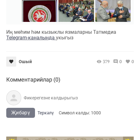
Иң мөһим һәм кызыклы язмаларны Татмедиа
Telegram-каналында
укыгыз
379
0
0
Ошый
Комментарийлар (0)
Җибәрү
Теркәлү
Cимвол калды:
1000