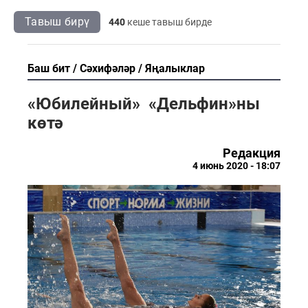
Тавыш бирү
440
кеше тавыш бирде
Баш бит
Сәхифәләр
Яңалыклар
«Юбилейный» «Дельфин»ны
көтә
Редакция
4 июнь 2020 - 18:07