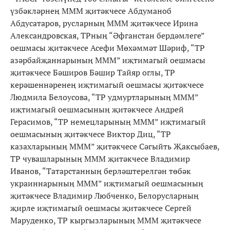
үзбәкләрнең МММ җитәкчесе Абдуманоб
Абдусатаров, русларның МММ җитәкчесе Ирина
Александровская, ТРның “Әфганстан бердәмлеге”
оешмасы җитәкчесе Асефи Мөхәммәт Шәриф, “ТР
азәрбайҗаннарының МММ” иҗтимагый оешмасы
җитәкчесе Бәширов Бәшир Тайяр оглы, ТР
керәшеннәренең иҗтимагый оешмасы җитәкчесе
Людмила Белоусова, “ТР удмуртларының МММ”
иҗтимагый оешмасының җитәкчесе Андрей
Герасимов, “ТР немецларының МММ” иҗтимагый
оешмасының җитәкчесе Виктор Диц, “ТР
казахларының МММ” җитәкчесе Сәгыйть Җаксыбаев,
ТР чувашларының МММ җитәкчесе Владимир
Иванов, “Татарстанның берләштерелгән төбәк
украиннарының МММ” иҗтимагый оешмасының
җитәкчесе Владимир Любченко, Белорусларның
җирле иҗтимагый оешмасы җитәкчесе Сергей
Маруденко, ТР кыргызларының МММ җитәкчесе