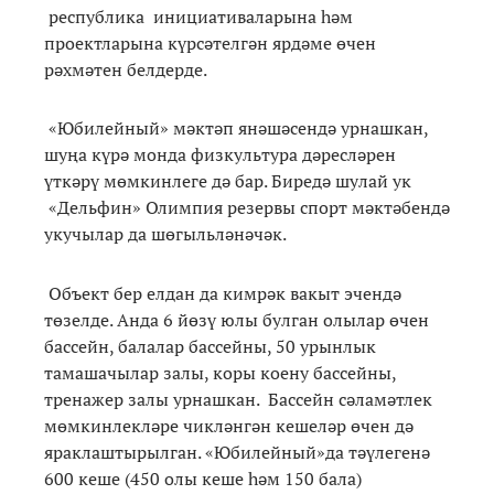
республика инициативаларына һәм
проектларына күрсәтелгән ярдәме өчен
рәхмәтен белдерде.
«Юбилейный» мәктәп янәшәсендә урнашкан,
шуңа күрә монда физкультура дәресләрен
үткәрү мөмкинлеге дә бар. Биредә шулай ук
«Дельфин» Олимпия резервы спорт мәктәбендә
укучылар да шөгыльләнәчәк.
Объект бер елдан да кимрәк вакыт эчендә
төзелде. Анда 6 йөзү юлы булган олылар өчен
бассейн, балалар бассейны, 50 урынлык
тамашачылар залы, коры коену бассейны,
тренажер залы урнашкан. Бассейн сәламәтлек
мөмкинлекләре чикләнгән кешеләр өчен дә
яраклаштырылган. «Юбилейный»да тәүлегенә
600 кеше (450 олы кеше һәм 150 бала)