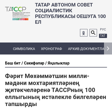
ТАТАР АВТОНОМ СОВЕТ
СОЦИАЛИСТИК
РЕСПУБЛИКАСЫ ОЕШУГА 100
ЕЛ
РУС
ТАТ
СИМВОЛИКА
ХРОНОГРАФ
АРХИВ ДОКУМЕНТЛАРЫ
Баш бит
Сәхифәләр
Яңалыклар
Фәрит Мөхәммәтшин милли-
мәдәни мохтариятләрнең
җитәкчеләренә ТАССРның 100
еллыгының истәлекле билгеләрен
тапшырды