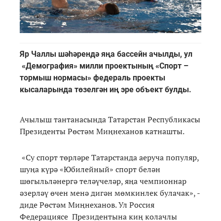
Яр Чаллы шәһәрендә яңа бассейн ачылды, ул
«Демография» милли проектының «Спорт –
тормыш нормасы» федераль проекты
кысаларында төзелгән иң эре объект булды.
Ачылыш тантанасында Татарстан Республикасы
Президенты Рөстәм Миңнеханов катнашты.
«Су спорт төрләре Татарстанда аеруча популяр,
шуңа күрә «Юбилейный» спорт белән
шөгыльләнергә теләүчеләр, яңа чемпионнар
әзерләү өчен менә дигән мөмкинлек булачак», -
диде Рөстәм Миңнеханов. Ул Россия
Федерациясе Президентына киң колачлы