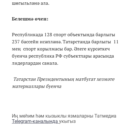
шөгыльләнә ала.
Белешмә өчен:
Республикада 128 спорт объектында барлыгы
237 бассейн исәпләнә. Татарстанда барлыгы 11
мең спорт корылмасы бар. Әлеге күрсәткеч
буенча республика РФ субъектлары арасында
лидерлардан санала.
Татарстан
Президентының матбугат хезмәте
материаллары буенча
Иң мөһим һәм кызыклы язмаларны Татмедиа
Telegram-каналында
укыгыз