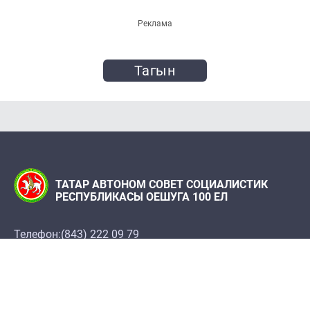
Реклама
Тагын
ТАТАР АВТОНОМ СОВЕТ СОЦИАЛИСТИК
РЕСПУБЛИКАСЫ ОЕШУГА 100 ЕЛ
Телефон:
(843) 222 09 79
«Татарстан» журналы редакциясе
Редакция адресы: 420066, Казан ш., Декабристлар
ур., 2
100let.tassr@mail.ru
Татарстан Республикасы Фәннәр академиясе