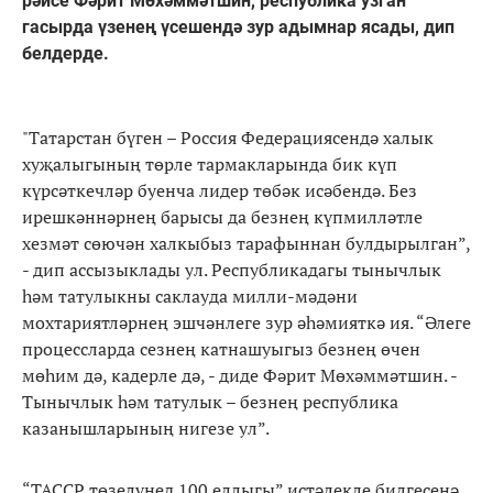
рәисе Фәрит Мөхәммәтшин, республика узган
гасырда үзенең үсешендә зур адымнар ясады, дип
белдерде.
"Татарстан бүген – Россия Федерациясендә халык
хуҗалыгының төрле тармакларында бик күп
күрсәткечләр буенча лидер төбәк исәбендә. Без
ирешкәннәрнең барысы да безнең күпмилләтле
хезмәт сөючән халкыбыз тарафыннан булдырылган”,
- дип ассызыклады ул. Республикадагы тынычлык
һәм татулыкны саклауда милли-мәдәни
мохтариятләрнең эшчәнлеге зур әһәмияткә ия. “Әлеге
процессларда сезнең катнашуыгыз безнең өчен
мөһим дә, кадерле дә, - диде Фәрит Мөхәммәтшин. -
Тынычлык һәм татулык – безнең республика
казанышларының нигезе ул”.
“ТАССР төзелүнед 100 еллыгы” истәлекле билгесенә