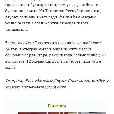
тарафыннан булдырылган, һәм ул дәүләт бүләге
булып саналмый. Ул Татарстан Республикасының
дәүләт, социаль-икътисади, фәнни һәм мәдәни
үсешенә саллы өлеш керткән гражданнарга
тапшырыла.
Белешмә өчен: Татарстан халыклары ассамблеясе
240тан артыграк милли-мәдәни иҗтимагый
оешманы берләштерә, районнарда Ассамблеянең 19
вәкиллеге, 12 Халыклар дуслыгы йорты һәм үзәге
эшли.
Татарстан Республикасы Дәүләт Советының матбугат
хезмәте мәгълүматлары буенча
Галерея