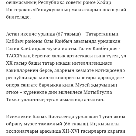
оешмасының Республика советы рәисе Хәбир
Иштерәков «Гиндукуш»ның максатларын әнә шулай
билгеләде.
Астан икенче урында (67 тавыш) – Татарстанның
Кайбыч районы Олы Кайбыч авылында урнашкан
Галия Кайбицкая музей йорты. Галия Кайбицкая -
ТАССРның беренче халык артисткасы гына түгел, ул
ХХ гасыр башы татар иҗади интеллигенциясе
вәкилләренең берсе, аларның хезмәте нәтиҗәсендә
республикада милли колоритлы югары дәрәҗәдәге
опера сәнгате барлыкка килә. Музей җырчының
әтисе – күренекле дин эшлеклесе Мотыйгулла
Төхвәтуллинның туган авылында ачылган.
Исемлекне Балык Бистәсендә урнашкан Туган якны
өйрәнү музее тәмамлый (66 тавыш). Иң кызыклы
экспонатлары арасында XII-XVI гасырларга караган