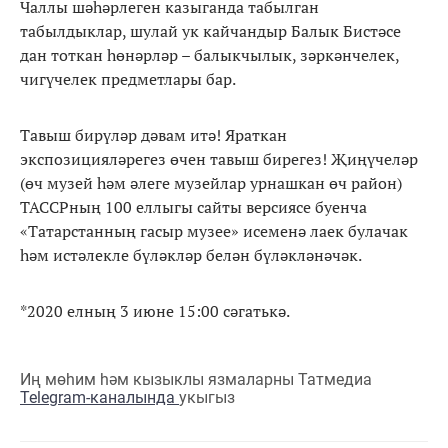
Чаллы шәһәрлеген казыганда табылган
табылдыклар, шулай ук кайчандыр Балык Бистәсе
дан тоткан һөнәрләр – балыкчылык, зәркәнчелек,
чигүчелек предметлары бар.
Тавыш бирүләр дәвам итә! Яраткан
экспозицияләрегез өчен тавыш бирегез! Җиңүчеләр
(өч музей һәм әлеге музейлар урнашкан өч район)
ТАССРның 100 еллыгы сайты версиясе буенча
«Татарстанның гасыр музее» исеменә лаек булачак
һәм истәлекле бүләкләр белән бүләкләнәчәк.
*2020 елның 3 июне 15:00 сәгатькә.
Иң мөһим һәм кызыклы язмаларны Татмедиа
Telegram-каналында
укыгыз