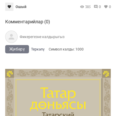
385
0
0
Ошый
Комментарийлар (0)
Җибәрү
Теркәлү
Cимвол калды:
1000