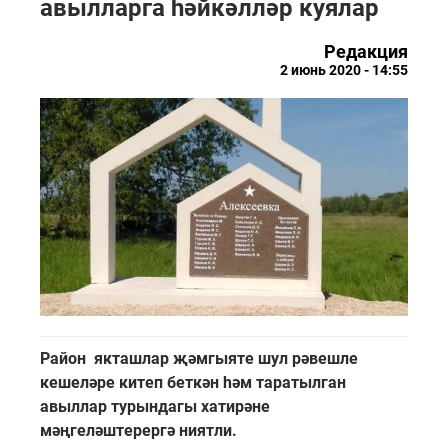
авылларга һәйкәлләр куялар
Редакция
2 июнь 2020 - 14:55
Район якташлар җәмгыяте шул рәвешле
кешеләре китеп беткән һәм таратылган
авыллар турындагы хатирәне
мәңгеләштерергә ниятли.