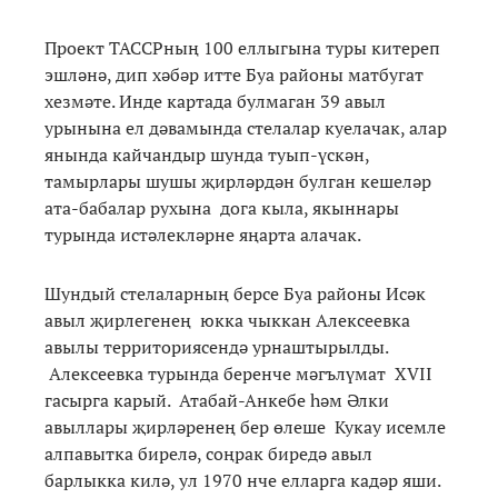
Проект ТАССРның 100 еллыгына туры китереп
эшләнә, дип хәбәр итте Буа районы матбугат
хезмәте. Инде картада булмаган 39 авыл
урынына ел дәвамында стелалар куелачак, алар
янында кайчандыр шунда туып-үскән,
тамырлары шушы җирләрдән булган кешеләр
ата-бабалар рухына дога кыла, якыннары
турында истәлекләрне яңарта алачак.
Шундый стелаларның берсе Буа районы Исәк
авыл җирлегенең юкка чыккан Алексеевка
авылы территориясендә урнаштырылды.
Алексеевка турында беренче мәгълүмат XVII
гасырга карый. Атабай-Анкебе һәм Әлки
авыллары җирләренең бер өлеше Кукау исемле
алпавытка бирелә, соңрак биредә авыл
барлыкка килә, ул 1970 нче елларга кадәр яши.