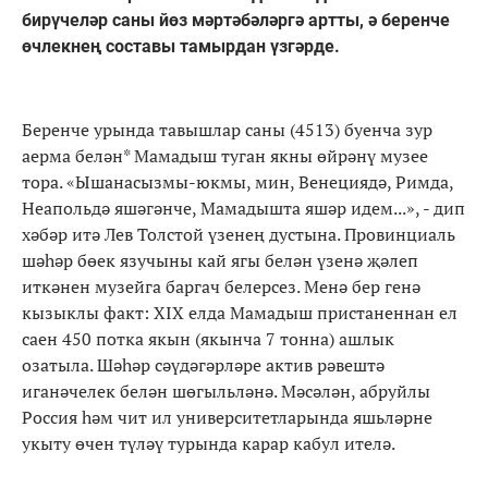
бирүчеләр саны йөз мәртәбәләргә артты, ә беренче
өчлекнең составы тамырдан үзгәрде.
Беренче урында тавышлар саны (4513) буенча зур
аерма белән* Мамадыш туган якны өйрәнү музее
тора. «Ышанасызмы-юкмы, мин, Венециядә, Римда,
Неапольдә яшәгәнче, Мамадышта яшәр идем...», - дип
хәбәр итә Лев Толстой үзенең дустына. Провинциаль
шәһәр бөек язучыны кай ягы белән үзенә җәлеп
иткәнен музейга баргач белерсез. Менә бер генә
кызыклы факт: XIX елда Мамадыш пристаненнан ел
саен 450 потка якын (якынча 7 тонна) ашлык
озатыла. Шәһәр сәүдәгәрләре актив рәвештә
иганәчелек белән шөгыльләнә. Мәсәлән, абруйлы
Россия һәм чит ил университетларында яшьләрне
укыту өчен түләү турында карар кабул ителә.