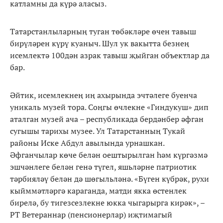
катламны да күрә аласыз.
Татарстанлыларның туган төбәкләре өчен тавыш
бирүләрен күрү куаныч. Шул ук вакытта безнең
исемлектә 100дән азрак тавыш җыйган объектлар да
бар.
Әйтик, исемлекнең иң ахырында эчтәлеге буенча
уникаль музей тора. Соңгы өчлекне «Гиндукуш» дип
аталган музей ача – республикада бердәнбер әфган
сугышы тарихы музее. Ул Татарстанның Тукай
районы Иске Абдул авылында урнашкан.
Әфганчылар көче белән оештырылган һәм күргәзмә
эшчәнлеге белән генә түгел, яшьләрне патриотик
тәрбияләү белән дә шөгыльләнә. «Бүген күбрәк, рухи
кыйммәтләргә караганда, матди якка өстенлек
бирелә, бу тигезсезлекне юкка чыгарырга кирәк», –
РТ Ветераннар (пенсионерлар) иҗтимагый