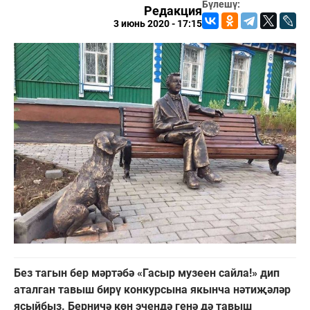
Бүлешү:
Редакция
3 июнь 2020 - 17:15
Без тагын бер мәртәбә «Гасыр музеен сайла!» дип
аталган тавыш бирү конкурсына якынча нәтиҗәләр
ясыйбыз. Берничә көн эчендә генә дә тавыш