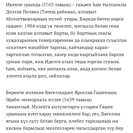
Икенче урында (3763 тавыш) – гаҗәеп һәм тылсымлы
Долгая Поляна (Тәтеш районы), алпавыт
Молоствовларның музей-утары. Биредә бөтен нәрсә
гаҗәеп: 1904 елда ук төзелеп, могҗиза белән генә
исән калган алпавыт йорты, бу йортның соңгы
хуҗаларының гомерләреннән дә озынракка сузылган
искиткеч мәхәббәт тарихы, кайчандыр карап-
тәртипләп тотылган, хәзер инде кыргыйлана барган
урман-парк, киң Иделгә алып төшә торган сукмак.
Һәм, ниһаять, ике аномаль алан, анда космос белән
элемтә ачыла дип, сөйлиләр.
Беренче өчлекне Бөгелмәдәге Ярослав Гашекның
Әдәби-мемориаль музее (1639 тавыш)
тәмамлый. Музейга килүчеләргә үзләрен Гашек
урынына куеп карау мөмкинлеге бар, сез, Бөгелмә
ягына күз салу белән бергә, илебез тарихының иң
кискен борылыш мизгелләрен чагылдырган зур бер