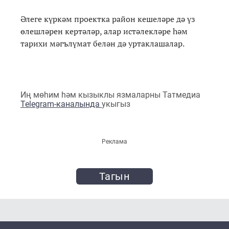
Әлеге күркәм проектка район кешеләре дә үз
өлешләрен кертәләр, алар истәлекләре һәм
тарихи мәгълүмат белән дә уртаклашалар.
Иң мөһим һәм кызыклы язмаларны Татмедиа
Telegram-каналында
укыгыз
Реклама
Тагын