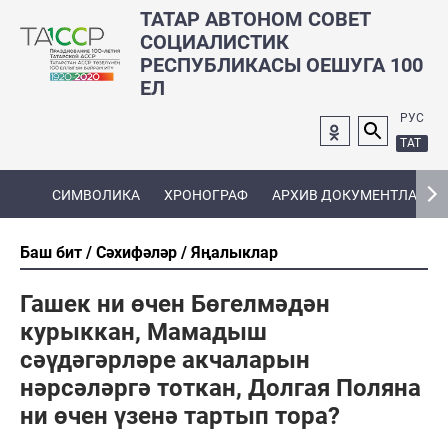
ТАТАР АВТОНОМ СОВЕТ
СОЦИАЛИСТИК
РЕСПУБЛИКАСЫ ОЕШУГА 100
ЕЛ
РУС
ТАТ
СИМВОЛИКА
ХРОНОГРАФ
АРХИВ ДОКУМЕНТЛАРЫ
Баш бит
Сәхифәләр
Яңалыклар
Гашек ни өчен Бөгелмәдән
курыккан, Мамадыш
сәүдәгәрләре акчаларын
нәрсәләргә тоткан, Долгая Поляна
ни өчен үзенә тартып тора?