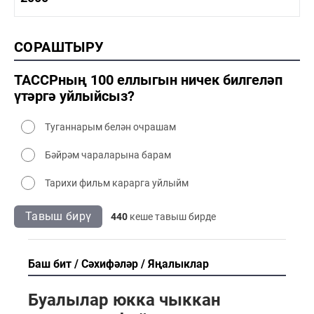
1990-2000 сәнәгать
1990-2000 мәдәният
2000 тарих
СОРАШТЫРУ
2000 сәнәгать
2000 мәдәният
ТАССРның 100 еллыгын ничек билгеләп
үтәргә уйлыйсыз?
Туганнарым белән очрашам
Бәйрәм чараларына барам
Тарихи фильм карарга уйлыйм
Тавыш бирү
440
кеше тавыш бирде
Баш бит
Сәхифәләр
Яңалыклар
Буалылар юкка чыккан