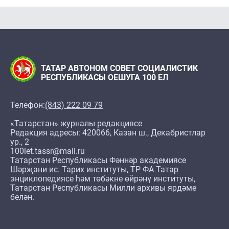
ТАТАР АВТОНОМ СОВЕТ СОЦИАЛИСТИК
РЕСПУБЛИКАСЫ ОЕШУГА 100 ЕЛ
Телефон:
(843) 222 09 79
«Татарстан» журналы редакциясе
Редакция адресы: 420066, Казан ш., Декабристлар
ур., 2
100let.tassr@mail.ru
Татарстан Республикасы Фәннәр академиясе
Шәрҗани ис. Тарих институты, ТР ФА Татар
энциклопедиясе һәм төбәкне өйрәнү институты,
Татарстан Республикасы Милли архивы ярдәме
белән.