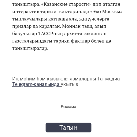
таныштыра. «Казанские старости» дип аталган
интерактив тарихи викторинада «Эхо Москвы»
тыңлаучылары катнаша ала, җиңүчеләргә
призлар да каралган. Моннан тыш, алып
баручылар ТАССРның архивта сакланган
газеталарындагы тарихи фактлар белән дә
таныштыралар.
Иң мөһим һәм кызыклы язмаларны Татмедиа
Telegram-каналында
укыгыз
Реклама
Тагын