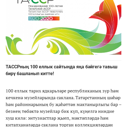
ТАССРның 100 еллык сайтында яңа бәйгегә тавыш
бирү башланып китте!
100 еллык тарих ядкарьләре республиканың зур һәм
кечкенә музейларында саклана. Татарстанның шәһәр
һәм районнарының бу җәһәттән мактанырлыгы бар –
безнең төбәктә музейлар бик күп, күңелгә ниндие
хуш килә: энтузиастлар җыеп, мәктәпләрдә һәм
китапханәләрдә саклана торган коллекцияләрдән