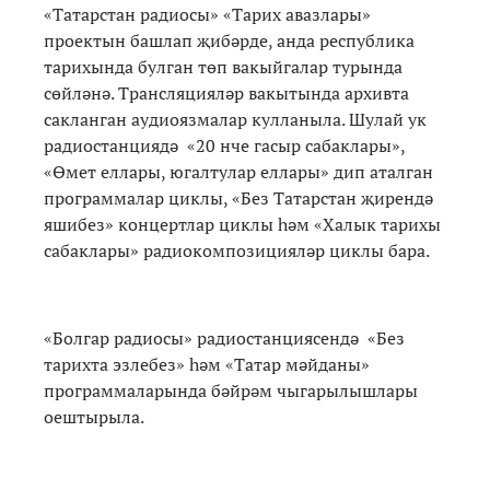
«Татарстан радиосы» «Тарих авазлары»
проектын башлап җибәрде, анда республика
тарихында булган төп вакыйгалар турында
сөйләнә. Трансляцияләр вакытында архивта
сакланган аудиоязмалар кулланыла. Шулай ук
радиостанциядә «20 нче гасыр сабаклары»,
«Өмет еллары, югалтулар еллары» дип аталган
программалар циклы, «Без Татарстан җирендә
яшибез» концертлар циклы һәм «Халык тарихы
сабаклары» радиокомпозицияләр циклы бара.
«Болгар радиосы» радиостанциясендә «Без
тарихта эзлебез» һәм «Татар мәйданы»
программаларында бәйрәм чыгарылышлары
оештырыла.