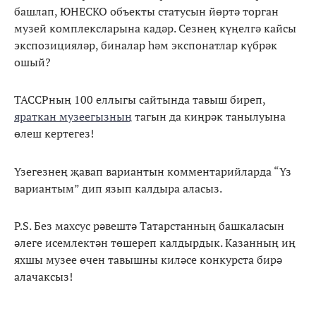
башлап, ЮНЕСКО объекты статусын йөртә торган
музей комплексларына кадәр. Сезнең күңелгә кайсы
экспозицияләр, биналар һәм экспонатлар күбрәк
ошый?
ТАССРның 100 еллыгы сайтында тавыш биреп,
яраткан музеегызның
тагын да киңрәк танылуына
өлеш кертегез!
Үзегезнең җавап вариантын комментарийларда “Үз
вариантым” дип язып калдыра аласыз.
P.S. Без махсус рәвештә Татарстанның башкаласын
әлеге исемлектән төшереп калдырдык. Казанның иң
яхшы музее өчен тавышны киләсе конкурста бирә
алачаксыз!