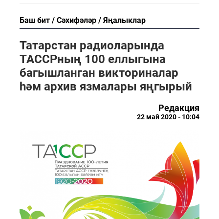
Баш бит
Сәхифәләр
Яңалыклар
Татарстан радиоларында
ТАССРның 100 еллыгына
багышланган викториналар
һәм архив язмалары яңгырый
Редакция
22 май 2020 - 10:04