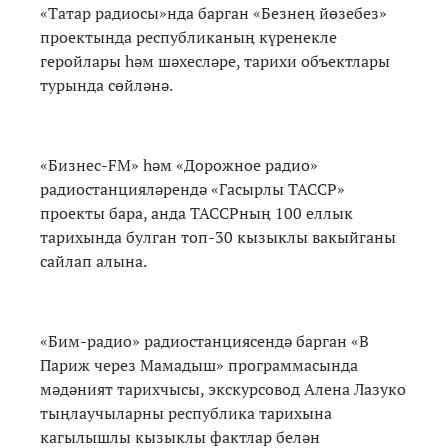
«Татар радиосы»нда барган «Безнең йөзебез»
проектында республиканың күренекле
геройлары һәм шәхесләре, тарихи объектлары
турында сөйләнә.
«Бизнес-FM» һәм «Дорожное радио»
радиостанцияләрендә «Гасырлы ТАССР»
проекты бара, анда ТАССРның 100 еллык
тарихында булган топ-30 кызыклы вакыйганы
сайлап алына.
«Бим-радио» радиостанциясендә барган «В
Париж через Мамадыш» программасында
мәдәният тарихчысы, экскурсовод Алена Лазуко
тыңлаучыларны республика тарихына
кагылышлы кызыклы фактлар белән