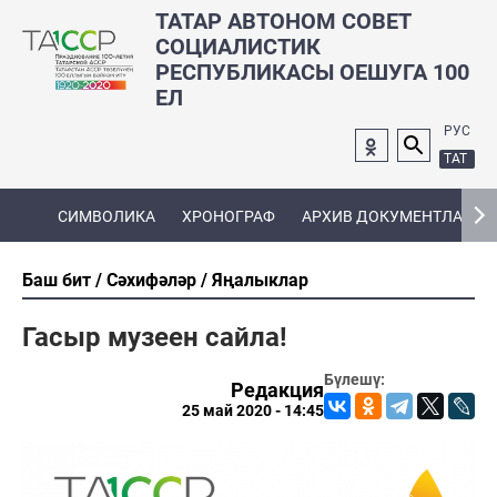
ТАТАР АВТОНОМ СОВЕТ
СОЦИАЛИСТИК
РЕСПУБЛИКАСЫ ОЕШУГА 100
ЕЛ
РУС
ТАТ
СИМВОЛИКА
ХРОНОГРАФ
АРХИВ ДОКУМЕНТЛАРЫ
Баш бит
Сәхифәләр
Яңалыклар
Гасыр музеен сайла!
Бүлешү:
Редакция
25 май 2020 - 14:45