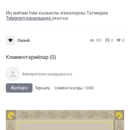
Иң мөһим һәм кызыклы язмаларны Татмедиа
Telegram-каналында
укыгыз
395
0
0
Ошый
Комментарийлар (0)
Җибәрү
Теркәлү
Cимвол калды:
1000